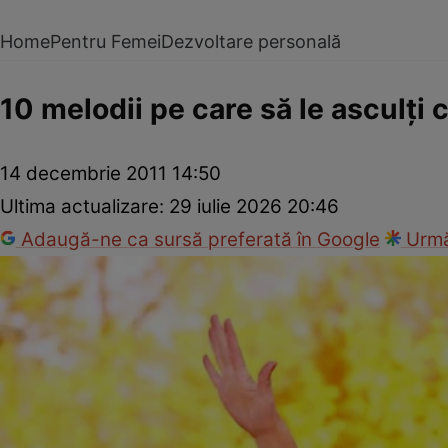
Home
Pentru Femei
Dezvoltare personală
10 melodii pe care să le asculţi 
14 decembrie 2011 14:50
Ultima actualizare:
29 iulie 2026 20:46
Adaugă-ne ca sursă preferată în Google
Urmă