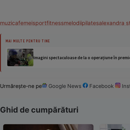
muzica
femei
sport
fitness
melodii
pilates
alexandra s
MAI MULTE PENTRU TINE
Imagini spectaculoase de la o operațiune în premie
Urmărește-ne pe
Google News
Facebook
In
Ghid de cumpărături