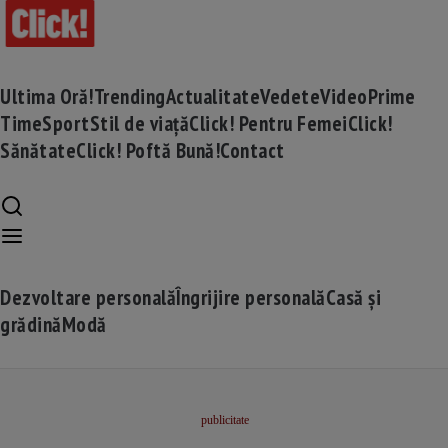
Ultima Oră!
Trending
Actualitate
Vedete
Video
Prime
Time
Sport
Stil de viață
Click! Pentru Femei
Click!
Sănătate
Click! Poftă Bună!
Contact
Dezvoltare personală
Îngrijire personală
Casă și
grădină
Modă