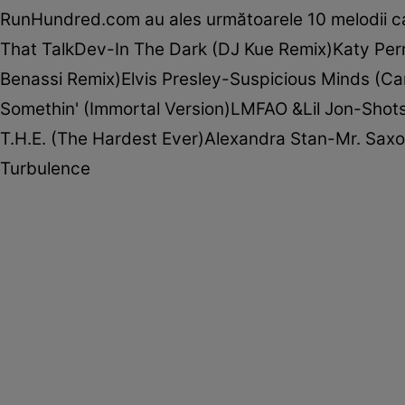
RunHundred.com au ales următoarele 10 melodii ca f
That TalkDev-In The Dark (DJ Kue Remix)Katy Per
Benassi Remix)Elvis Presley-Suspicious Minds (Ca
Somethin' (Immortal Version)LMFAO &Lil Jon-Shot
T.H.E. (The Hardest Ever)Alexandra Stan-Mr. Sax
Turbulence