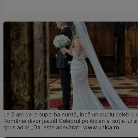
La 2 ani de la superba nuntă, încă un cuplu celebru 
România divorțează! Celebrul politician și soția lui ș
spus adio! „Da, este adevărat”
www.unica.ro