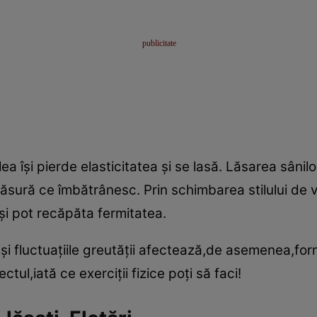
ea îşi pierde elasticitatea şi se lasă. Lăsarea sânil
ăsură ce îmbătrânesc. Prin schimbarea stilului de 
 îşi pot recăpăta fermitatea.
 şi fluctuaţiile greutăţii afectează,de asemenea,fo
ctul,iată ce exerciţii fizice poţi să faci!