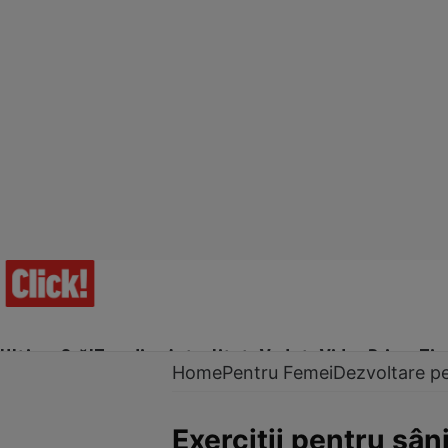
Ultima Oră!
Trending
Actualitate
Vedete
Video
Prime Ti
Home
Pentru Femei
Dezvoltare p
Exerciţii pentru sâni