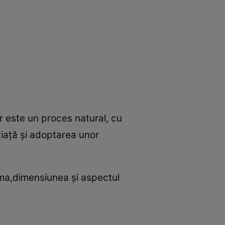
or este un proces natural, cu
viaţă şi adoptarea unor
rma,dimensiunea şi aspectul