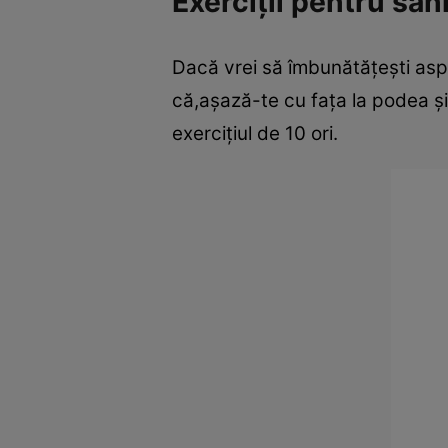
Exerciţii pentru sâni 
Dacă vrei să îmbunătăţeşti aspec
că,aşază-te cu faţa la podea şi
exerciţiul de 10 ori.