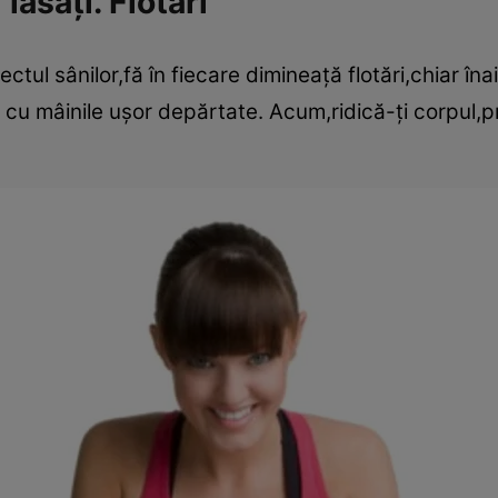
lăsaţi. Flotări
tul sânilor,fă în fiecare dimineaţă flotări,chiar înai
 cu mâinile uşor depărtate. Acum,ridică-ţi corpul,p