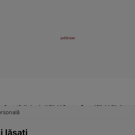
me
Sport
Stil de viață
Click! Pentru Femei
Click! Sănătate
ersonală
i lăsaţi