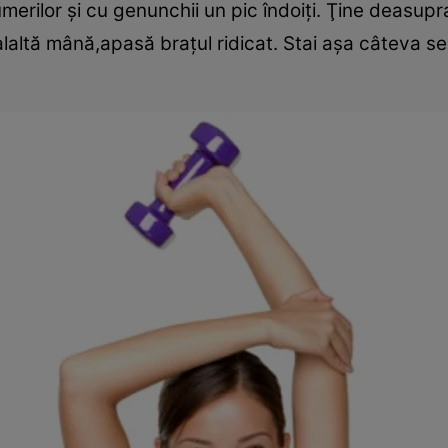
umerilor şi cu genunchii un pic îndoiţi. Ţine deasupr
alaltă mână,apasă braţul ridicat. Stai aşa câteva 