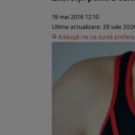
Dezvoltare personală
Îngrijire personală
Casă și grădină
19 mai 2016 12:10
Ultima actualizare:
29 iulie 20
Adaugă-ne ca sursă preferat