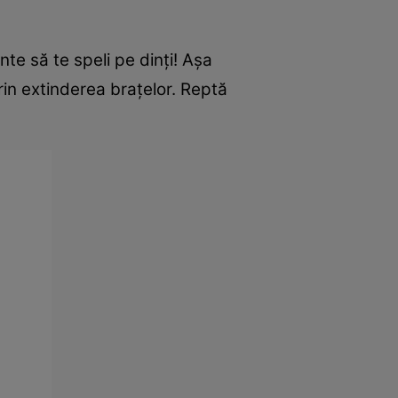
nte să te speli pe dinţi! Aşa
rin extinderea braţelor. Reptă