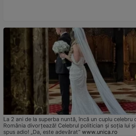
La 2 ani de la superba nuntă, încă un cuplu celebru 
România divorțează! Celebrul politician și soția lui ș
spus adio! „Da, este adevărat”
www.unica.ro