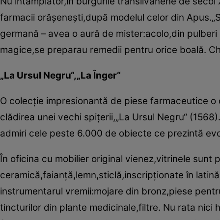
Nu întâmplător,în burgurile transilvănene de secol 
farmacii orăşeneşti,după modelul celor din Apus.„S
germană – avea o aură de mister:acolo,din pulberi
magice,se preparau remedii pentru orice boală. Chia
„La Ursul Negru“,„La Înger“
O colecţie impresionantă de piese farmaceutice o d
clădirea unei vechi spiţerii,„La Ursul Negru“ (1568)
admiri cele peste 6.000 de obiecte ce prezintă evo
În oficina cu mobilier original vienez,vitrinele sunt 
ceramică,faianţă,lemn,sticlă,inscripţionate în lati
instrumentarul vremii:mojare din bronz,piese pentr
tincturilor din plante medicinale,filtre. Nu rata nic