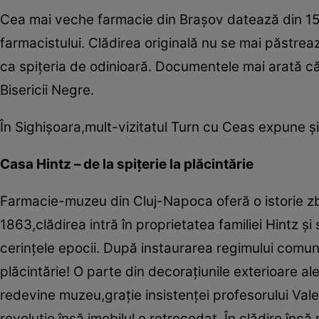
Cea mai veche farmacie din Braşov datează din 151
farmacistului. Clădirea originală nu se mai păstrea
ca spiţeria de odinioară. Documentele mai arată că 
Bisericii Negre.
În Sighişoara,mult-vizitatul Turn cu Ceas expune şi
Casa Hintz – de la spiţerie la plăcintărie
Farmacie-muzeu din Cluj-Napoca oferă o istorie zbu
1863,clădirea intră în proprietatea familiei Hintz şi 
cerinţele epocii. După instaurarea regimului comuni
plăcintărie! O parte din decoraţiunile exterioare ale
redevine muzeu,graţie insistenţei profesorului Vale
revoluţie însă,imobilul e retrocedat. În clădire înc