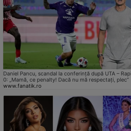
Daniel Pancu, scandal la conferință după UTA – Rap
0: „Mamă, ce penalty! Dacă nu mă respectați, plec”
www.fanatik.ro