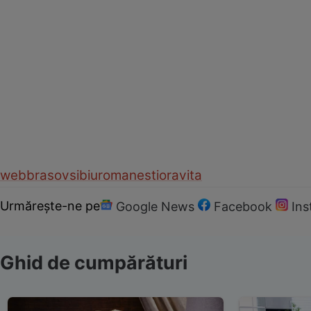
web
brasov
sibiu
romanesti
oravita
Urmărește-ne pe
Google News
Facebook
In
Ghid de cumpărături