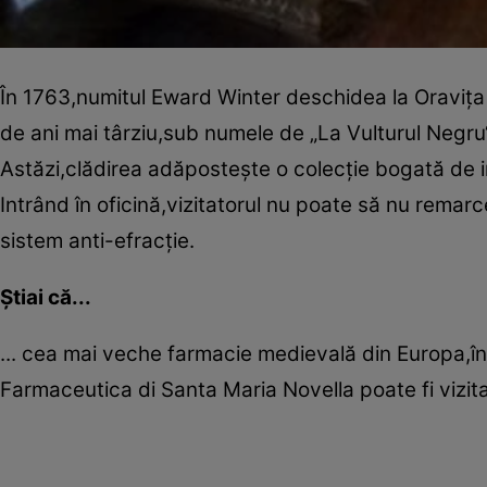
În 1763,numitul Eward Winter deschidea la Oraviţa
de ani mai târziu,sub numele de „La Vulturul Negru
Astăzi,clădirea adăposteşte o colecţie bogată de i
Intrând în oficină,vizitatorul nu poate să nu rema
sistem anti-efracţie.
Ştiai că...
... cea mai veche farmacie medievală din Europa,în
Farmaceutica di Santa Maria Novella poate fi vizitată