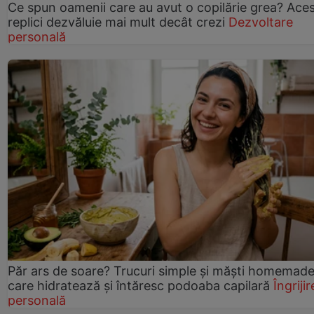
Ce spun oamenii care au avut o copilărie grea? Ace
replici dezvăluie mai mult decât crezi
Dezvoltare
personală
Păr ars de soare? Trucuri simple și măști homemad
care hidratează și întăresc podoaba capilară
Îngrijir
personală