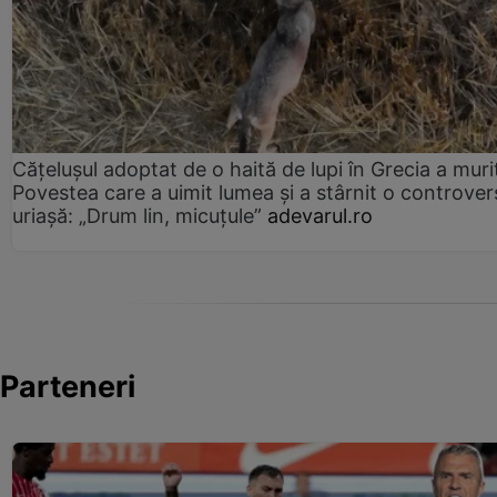
Cățelușul adoptat de o haită de lupi în Grecia a muri
Povestea care a uimit lumea și a stârnit o controver
uriașă: „Drum lin, micuțule”
adevarul.ro
Parteneri