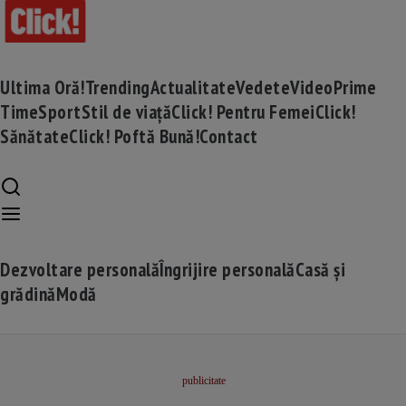
Ultima Oră!
Trending
Actualitate
Vedete
Video
Prime
Time
Sport
Stil de viață
Click! Pentru Femei
Click!
Sănătate
Click! Poftă Bună!
Contact
Dezvoltare personală
Îngrijire personală
Casă și
grădină
Modă