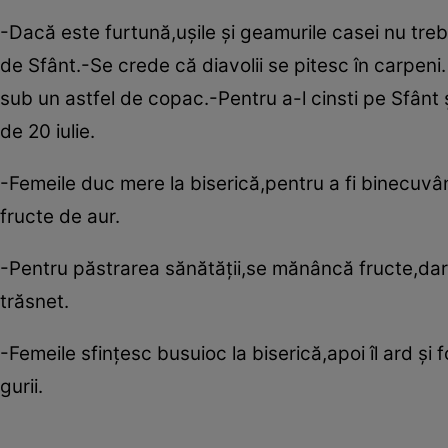
-Dacă este furtună,uşile şi geamurile casei nu tre
de Sfânt.-Se crede că diavolii se pitesc în carpen
sub un astfel de copac.-Pentru a-l cinsti pe Sfânt 
de 20 iulie.
-Femeile duc mere la biserică,pentru a fi binecuvâ
fructe de aur.
-Pentru păstrarea sănătăţii,se mănâncă fructe,dar
trăsnet.
-Femeile sfinţesc busuioc la biserică,apoi îl ard şi 
gurii.