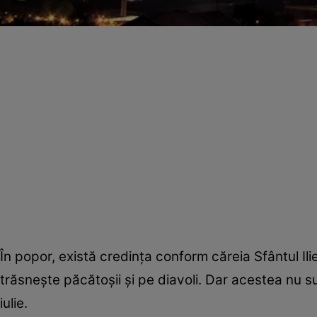
În popor, există credinţa conform căreia Sfântul Ilie
trăsneşte păcătoşii şi pe diavoli. Dar acestea nu sun
iulie.