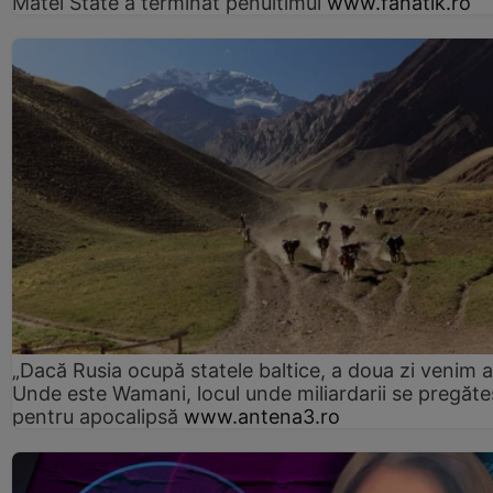
Matei State a terminat penultimul
www.fanatik.ro
„Dacă Rusia ocupă statele baltice, a doua zi venim ai
Unde este Wamani, locul unde miliardarii se pregăte
pentru apocalipsă
www.antena3.ro