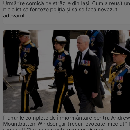
Urmărire comică pe străzile din Iași. Cum a reușit u
biciclist să fenteze poliția și să se facă nevăzut
adevarul.ro
Planurile complete de înmormântare pentru Andre
Mountbatten-Windsor „ar trebui revocate imediat”. 
repudiat! Cine spune asta
okmagazine.ro