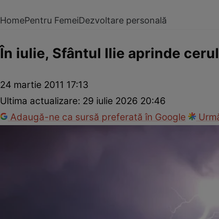
Home
Pentru Femei
Dezvoltare personală
În iulie, Sfântul Ilie aprinde cerul
24 martie 2011 17:13
Ultima actualizare:
29 iulie 2026 20:46
Adaugă-ne ca sursă preferată în Google
Urmă