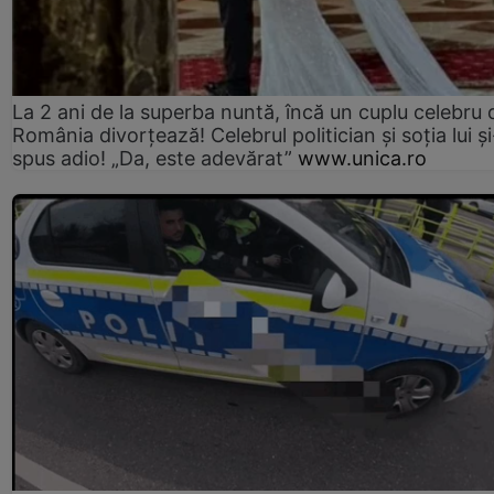
La 2 ani de la superba nuntă, încă un cuplu celebru 
România divorțează! Celebrul politician și soția lui ș
spus adio! „Da, este adevărat”
www.unica.ro