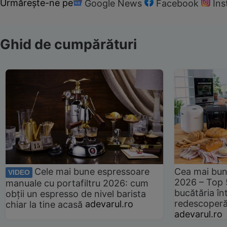
Urmărește-ne pe
Google News
Facebook
In
Ghid de cumpărături
Cele mai bune espressoare
Cea mai bun
VIDEO
2026 – Top 
manuale cu portafiltru 2026: cum
bucătăria înt
obții un espresso de nivel barista
redescoperă 
chiar la tine acasă
adevarul.ro
adevarul.ro