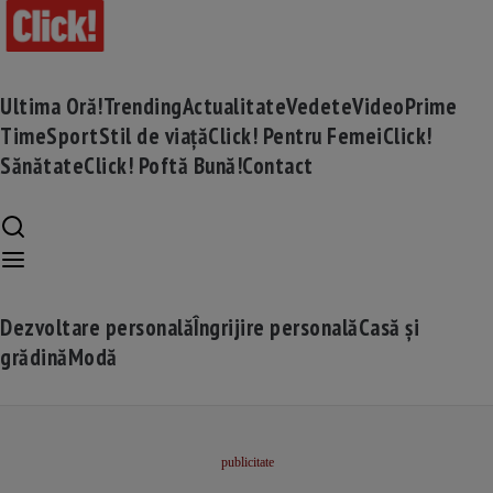
Ultima Oră!
Trending
Actualitate
Vedete
Video
Prime
Time
Sport
Stil de viață
Click! Pentru Femei
Click!
Sănătate
Click! Poftă Bună!
Contact
Dezvoltare personală
Îngrijire personală
Casă și
grădină
Modă