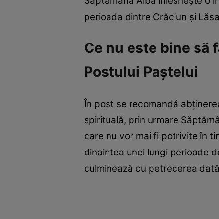
Săptămâna Albă înlesneşte o int
perioada dintre Crăciun şi Lăsat
Ce nu este bine să f
Postului Paştelui
În post se recomandă abţinerea d
spirituală, prin urmare Săptămân
care nu vor mai fi potrivite în 
dinaintea unei lungi perioade de
culminează cu petrecerea dată c