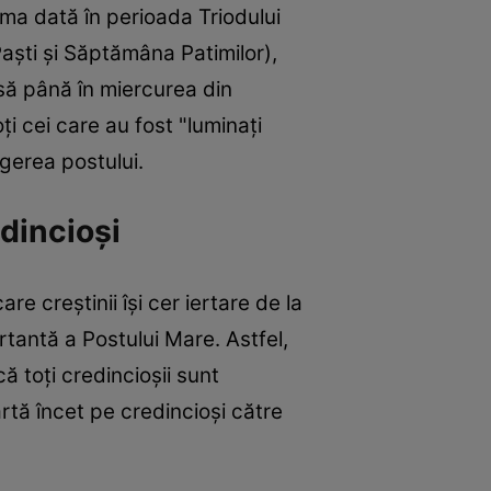
ma dată în perioada Triodului
Paşti şi Săptămâna Patimilor),
usă până în miercurea din
 cei care au fost "luminaţi
gerea postului.
dincioşi
e creştinii îşi cer iertare de la
tantă a Postului Mare. Astfel,
ă toţi credincioşii sunt
oartă încet pe credincioşi către