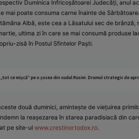
espectiv Duminica Înfricoşătoarei Judecăţi, anul ac
 se mai poate consuma carne înainte de Sărbătoarea
ămâna Albă, este cea a Lăsatului sec de brânză, re
martie, ultima zi în care se mai consumă produse lac
riu-zisă în Postul Sfintelor Paşti.
 „tot ce mișcă” pe o șosea din sudul Rusiei. Drumul strategic de ap
ceste două duminici, aminteşte de vieţuirea primilo
 îndemn la reaşezarea în starea paradisiacă din ca
at pe site-ul
www.crestinortodox.ro
.