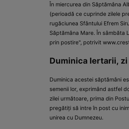
În miercurea din Săptămâna Alb
(perioadă ce cuprinde zilele pre
rugăciunea Sfântului Efrem Siru
Săptămâna Mare. În sâmbăta Lăs
prin postire", potrivit www.cr
Duminica Iertarii, 
Duminica acestei săptămâni este 
semenii lor, exprimând astfel d
zilei următoare, prima din Postu
pregătiţi să intre în post cu ini
unirea cu Dumnezeu.