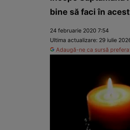
bine să faci în acest
Dezvoltare personală
Îngrijire personală
Casă și grădină
24 februarie 2020 7:54
Ultima actualizare:
29 iulie 202
Adaugă-ne ca sursă preferat