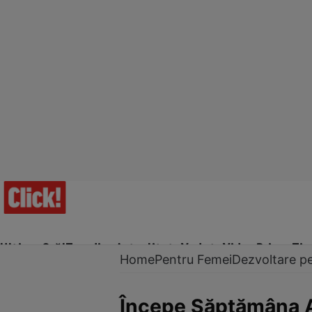
Ultima Oră!
Trending
Actualitate
Vedete
Video
Prime Ti
Home
Pentru Femei
Dezvoltare p
Începe Săptămâna Al