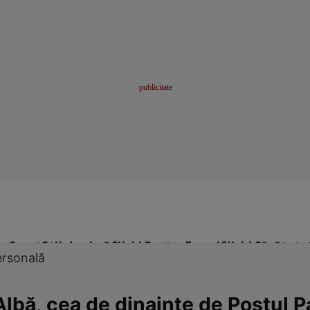
me
Sport
Stil de viață
Click! Pentru Femei
Click! Sănătate
ersonală
bă, cea de dinainte de Postul Pa