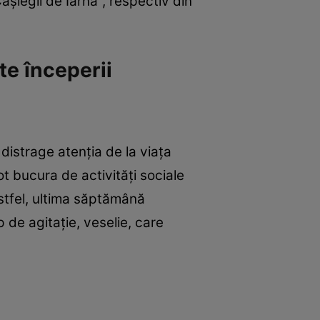
şlegii de Iarnă", respectiv din
te începerii
 distrage atenţia de la viaţa
t bucura de activităţi sociale
astfel, ultima săptămână
 de agitaţie, veselie, care