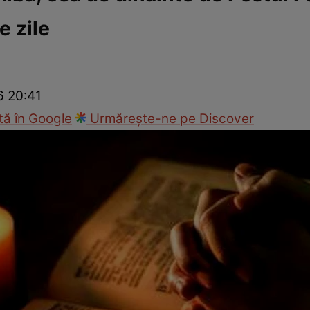
e zile
Modă
6 20:41
ă în Google
Urmărește-ne pe Discover