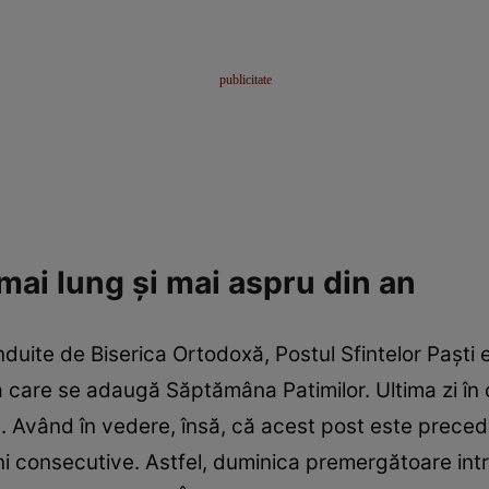
 mai lung şi mai aspru din an
duite de Biserica Ortodoxă, Postul Sfintelor Paşti e
 la care se adaugă Săptămâna Patimilor. Ultima zi î
c. Având în vedere, însă, că acest post este prece
ni consecutive. Astfel, duminica premergătoare int