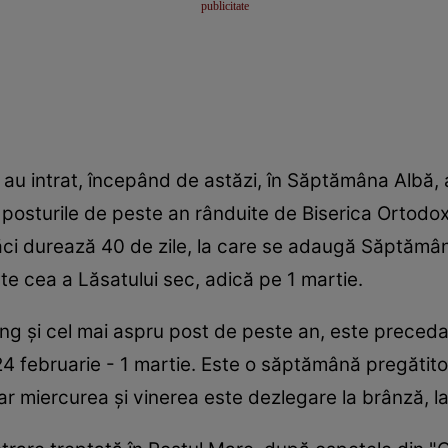
a au intrat, începând de astăzi, în Săptămâna Albă
posturile de peste an rânduite de Biserica Ortodoxă
căci durează 40 de zile, la care se adaugă Săptămâna
e cea a Lăsatului sec, adică pe 1 martie.
 lung şi cel mai aspru post de peste an, este prec
24 februarie - 1 martie. Este o săptămână pregătit
ar miercurea şi vinerea este dezlegare la brânză, la