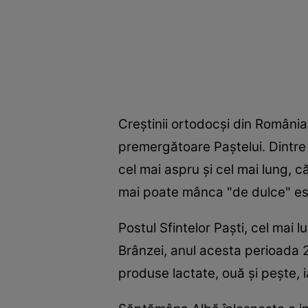
Creştinii ortodocşi din Români
premergătoare Paştelui. Dintre 
cel mai aspru şi cel mai lung, 
mai poate mânca "de dulce" est
Postul Sfintelor Paşti, cel mai
Brânzei, anul acesta perioada 
produse lactate, ouă şi peşte, i