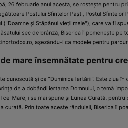
ă, 26 februarie anul acesta, se rosteşte pentru pri
gătitoare Postului Sfintelor Paşti, Postul Sfintelor 
l ("Doamne şi Stăpânul vieţii mele"), care va fi sp
atului sec de brânză, Biserica îi pomeneşte pe toţi
estinortodox.ro, aşezându-i ca modele pentru parcur
zi de mare însemnătate pentru cre
cunoscută şi ca "Duminica Iertării". Este ziua în car
orinţa de a dobândi iertarea Domnului, o temă impor
l cel Mare, i se mai spune şi Lunea Curată, pentru c
ma curată. Prin toate aceste rânduieli, Biserica îi p