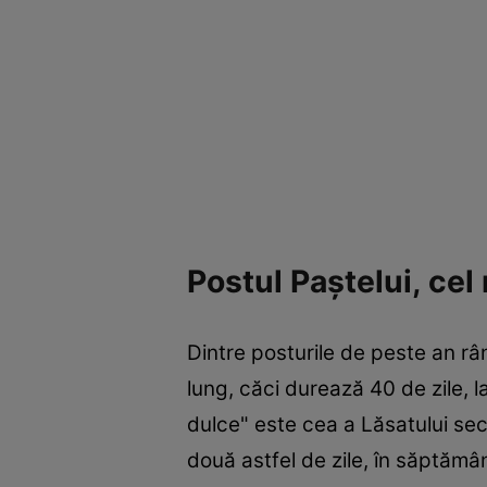
Postul Paştelui, cel
Dintre posturile de peste an rân
lung, căci durează 40 de zile,
dulce" este cea a Lăsatului se
două astfel de zile, în săptămâ