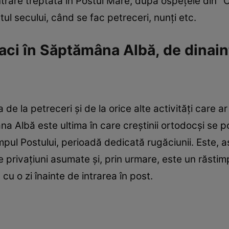
rare treptată în Postul Mare, după ospeţele din "Câ
ul secului, când se fac petreceri, nunţi etc.
aci în Săptămâna Albă, de dinain
e la petreceri şi de la orice alte activităţi care ar
a Albă este ultima în care creştinii ortodocşi se po
timpul Postului, perioadă dedicată rugăciunii. Este, 
 privaţiuni asumate şi, prin urmare, este un răstimp
u o zi înainte de intrarea în post.