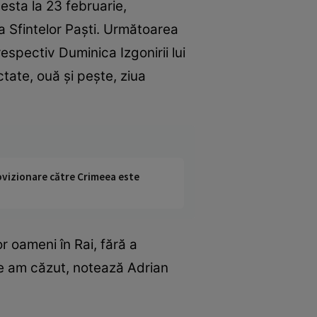
esta la 23 februarie,
 Sfintelor Paşti. Următoarea
spectiv Duminica Izgonirii lui
tate, ouă şi peşte, ziua
rovizionare către Crimeea este
r oameni în Rai, fără a
re am căzut, notează Adrian