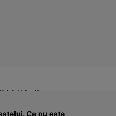
Click! Poftă Bună!
Contact
ştelui. Ce nu este