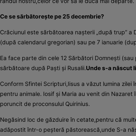
rândul nostru,celor ce vor să le ducă mai departe.
Ce se sărbătoreşte pe 25 decembrie?
Crăciunul este sărbătoarea naşterii „după trup” a 
(după calendarul gregorian) sau pe 7 ianuarie (după
Ea face parte din cele 12 Sărbători Domneşti (sau p
sărbătoare după Paşti şi Rusalii.
Unde s-a născut I
Conform Sfintei Scripturi,Iisus a văzut lumina zilei
pentru animale. Iosif şi Maria au venit din Nazare
poruncit de proconsulul Quirinius.
Negăsind loc de găzduire în cetate,pentru că multe 
adăpostit într-o peşteră păstorească,unde S-a năs