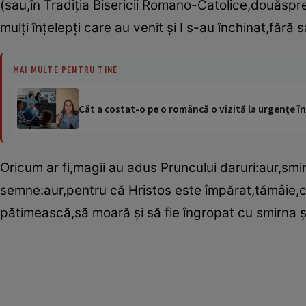
(sau,în Tradiţia Bisericii Romano-Catolice,douăspr
mulţi înţelepţi care au venit şi I s-au închinat,fără
MAI MULTE PENTRU TINE
Cât a costat-o pe o româncă o vizită la urgențe în
Oricum ar fi,magii au adus Pruncului daruri:aur,smir
semne:aur,pentru că Hristos este împărat,tămâie,
pătimească,să moară şi să fie îngropat cu smirna ş