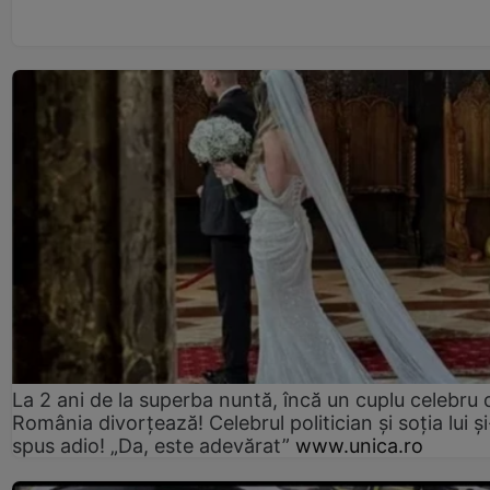
La 2 ani de la superba nuntă, încă un cuplu celebru 
România divorțează! Celebrul politician și soția lui ș
spus adio! „Da, este adevărat”
www.unica.ro