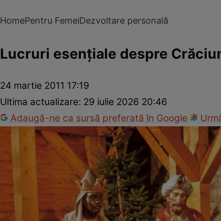
Home
Pentru Femei
Dezvoltare personală
Lucruri esenţiale despre Crăciu
24 martie 2011 17:19
Ultima actualizare:
29 iulie 2026 20:46
Adaugă-ne ca sursă preferată în Google
Urmă