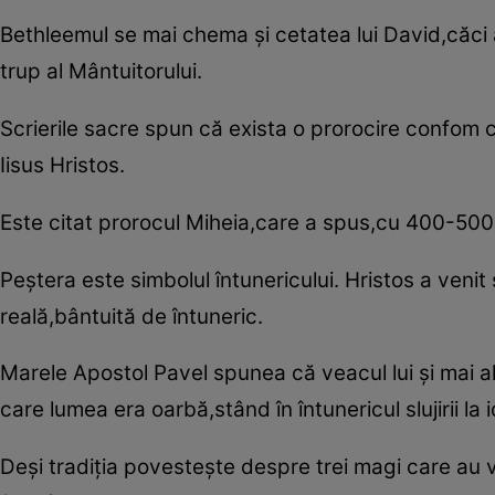
Bethleemul se mai chema şi cetatea lui David,căci
trup al Mântuitorului.
Scrierile sacre spun că exista o prorocire confom c
Iisus Hristos.
Este citat prorocul Miheia,care a spus,cu 400-500 d
Peştera este simbolul întunericului. Hristos a venit 
reală,bântuită de întuneric.
Marele Apostol Pavel spunea că veacul lui şi mai al
care lumea era oarbă,stând în întunericul slujirii la id
Deşi tradiţia povesteşte despre trei magi care au ve