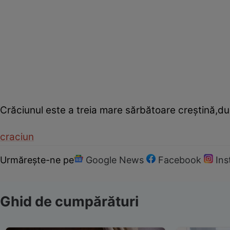
Crăciunul este a treia mare sărbătoare creştină,dup
craciun
Urmărește-ne pe
Google News
Facebook
In
Ghid de cumpărături