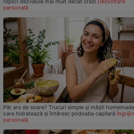
replici dezvăluie mai mult decât crezi
Dezvoltare
personală
Păr ars de soare? Trucuri simple și măști homemad
care hidratează și întăresc podoaba capilară
Îngrijir
personală