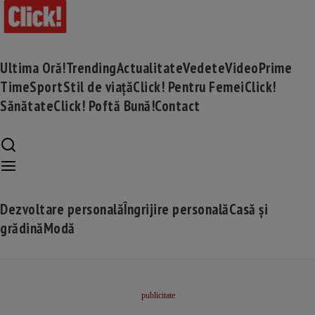
Ultima Oră!
Trending
Actualitate
Vedete
Video
Prime
Time
Sport
Stil de viață
Click! Pentru Femei
Click!
Sănătate
Click! Poftă Bună!
Contact
Dezvoltare personală
Îngrijire personală
Casă și
grădină
Modă