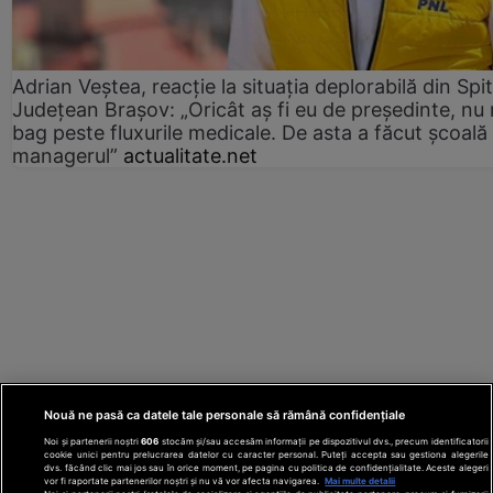
Adrian Veștea, reacție la situația deplorabilă din Spit
Județean Brașov: „Oricât aș fi eu de președinte, nu
bag peste fluxurile medicale. De asta a făcut școală
managerul”
actualitate.net
Nouă ne pasă ca datele tale personale să rămână confidențiale
Noi și partenerii noștri
606
stocăm și/sau accesăm informații pe dispozitivul dvs., precum identificatorii
cookie unici pentru prelucrarea datelor cu caracter personal. Puteți accepta sau gestiona alegerile
dvs. făcând clic mai jos sau în orice moment, pe pagina cu politica de confidențialitate. Aceste alegeri
vor fi raportate partenerilor noștri și nu vă vor afecta navigarea.
Mai multe detalii