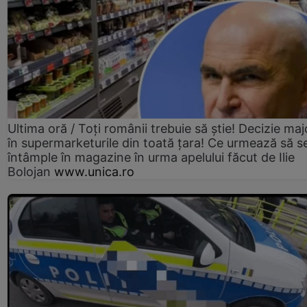
Ultima oră / Toți românii trebuie să știe! Decizie maj
în supermarketurile din toată țara! Ce urmează să s
întâmple în magazine în urma apelului făcut de Ilie
Bolojan
www.unica.ro