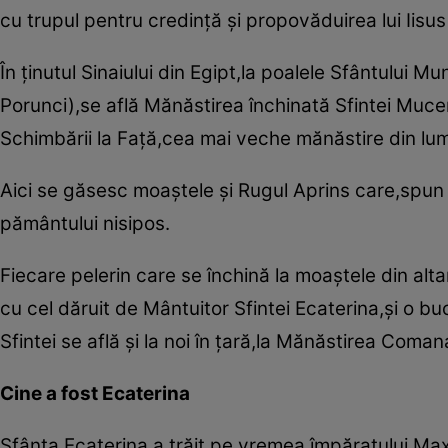
cu trupul pentru credinţă şi propovăduirea lui Iisus
În ţinutul Sinaiului din Egipt,la poalele Sfântului
Porunci),se află Mănăstirea închinată Sfintei Mu
Schimbării la Faţă,cea mai veche mănăstire din lum
Aici se găsesc moaştele şi Rugul Aprins care,spun l
pământului nisipos.
Fiecare pelerin care se închină la moaştele din alt
cu cel dăruit de Mântuitor Sfintei Ecaterina,şi o b
Sfintei se află şi la noi în ţară,la Mănăstirea Coman
Cine a fost Ecaterina
Sfânta Ecaterina a trăit pe vremea împăratului Maxi