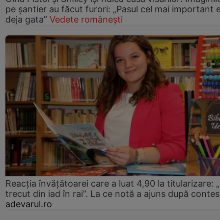
pe șantier au făcut furori: „Pasul cel mai important 
deja gata”
Vedete românești
Reacția învățătoarei care a luat 4,90 la titularizare:
trecut din iad în rai”. La ce notă a ajuns după contes
adevarul.ro