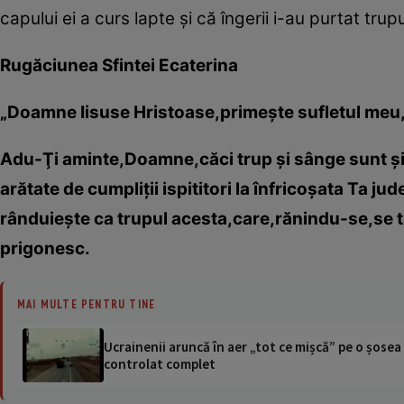
capului ei a curs lapte şi că îngerii i-au purtat trup
Rugăciunea Sfintei Ecaterina
„Doamne Iisuse Hristoase,primeşte sufletul meu,
Adu-Ţi aminte,Doamne,căci trup şi sânge sunt şi n
arătate de cumpliţii ispititori la înfricoşata Ta j
rânduieşte ca trupul acesta,care,rănindu-se,se ta
prigonesc.
MAI MULTE PENTRU TINE
Ucrainenii aruncă în aer „tot ce mișcă” pe o șose
controlat complet