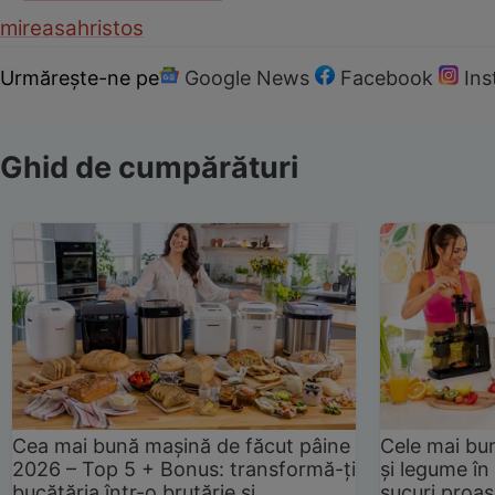
mireasa
hristos
Urmărește-ne pe
Google News
Facebook
In
Ghid de cumpărături
Cea mai bună mașină de făcut pâine
Cele mai bu
2026 – Top 5 + Bonus: transformă-ți
și legume în
bucătăria într-o brutărie și
sucuri proas