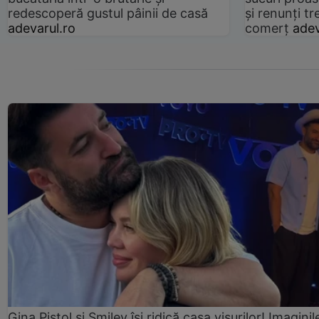
redescoperă gustul pâinii de casă
și renunți tr
adevarul.ro
comerț
adev
Gina Pistol și Smiley își ridică casa visurilor! Imaginil