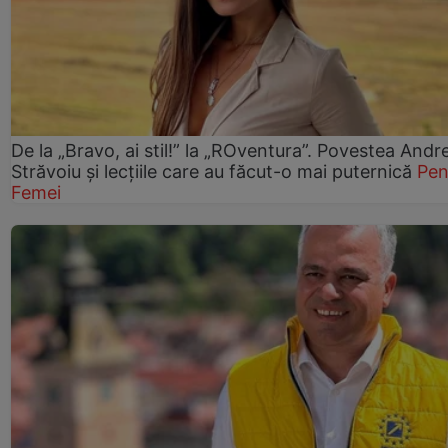
De la „Bravo, ai stil!” la „ROventura”. Povestea Andr
Străvoiu și lecțiile care au făcut-o mai puternică
Pen
Femei