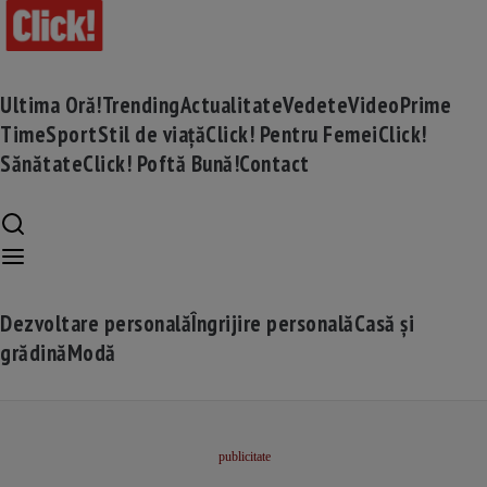
Ultima Oră!
Trending
Actualitate
Vedete
Video
Prime
Time
Sport
Stil de viață
Click! Pentru Femei
Click!
Sănătate
Click! Poftă Bună!
Contact
Dezvoltare personală
Îngrijire personală
Casă și
grădină
Modă