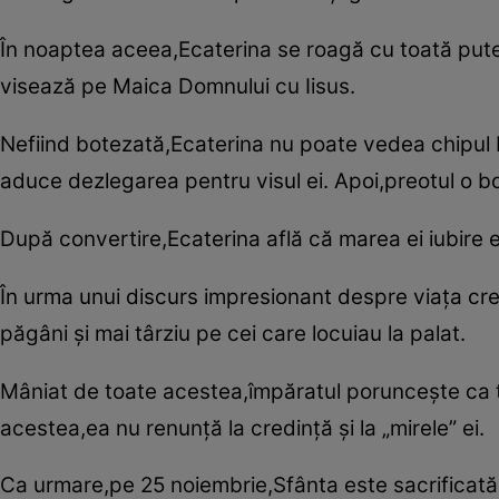
În noaptea aceea,Ecaterina se roagă cu toată pute
visează pe Maica Domnului cu Iisus.
Nefiind botezată,Ecaterina nu poate vedea chipul Mâ
aduce dezlegarea pentru visul ei. Apoi,preotul o b
După convertire,Ecaterina află că marea ei iubire es
În urma unui discurs impresionant despre viaţa cre
păgâni şi mai târziu pe cei care locuiau la palat.
Mâniat de toate acestea,împăratul porunceşte ca tâ
acestea,ea nu renunţă la credinţă şi la „mirele” ei.
Ca urmare,pe 25 noiembrie,Sfânta este sacrificată 