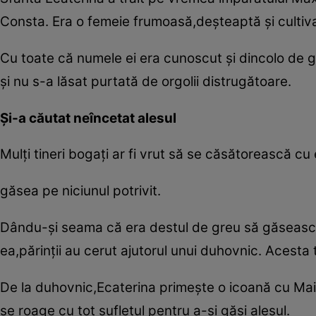
Consta. Era o femeie frumoasă,deşteaptă şi cultiva
Cu toate că numele ei era cunoscut şi dincolo de 
şi nu s-a lăsat purtată de orgolii distrugătoare.
Şi-a căutat neîncetat alesul
Mulţi tineri bogaţi ar fi vrut să se căsătorească c
găsea pe niciunul potrivit.
Dându-şi seama că era destul de greu să găsească 
ea,părinţii au cerut ajutorul unui duhovnic. Acesta t
De la duhovnic,Ecaterina primeşte o icoană cu Maica
se roage cu tot sufletul pentru a-şi găsi alesul.