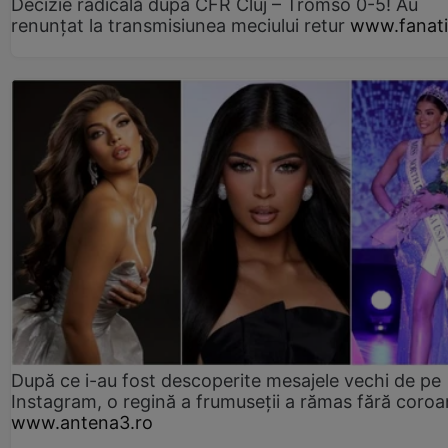
Decizie radicală după CFR Cluj – Tromso 0-5! Au
renunțat la transmisiunea meciului retur
www.fanati
După ce i-au fost descoperite mesajele vechi de pe
Instagram, o regină a frumuseții a rămas fără coro
www.antena3.ro