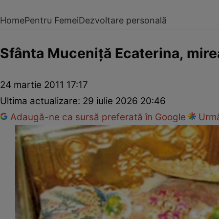
Home
Pentru Femei
Dezvoltare personală
Sfânta Muceniţă Ecaterina, mirea
24 martie 2011 17:17
Ultima actualizare:
29 iulie 2026 20:46
Adaugă-ne ca sursă preferată în Google
Urmă