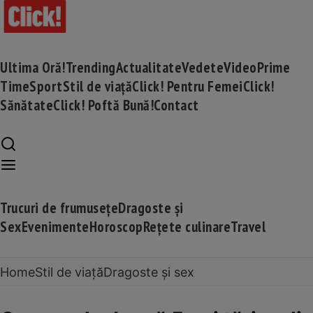
Ultima Oră!
Trending
Actualitate
Vedete
Video
Prime
Time
Sport
Stil de viață
Click! Pentru Femei
Click!
Sănătate
Click! Poftă Bună!
Contact
Trucuri de frumusețe
Dragoste și
Sex
Evenimente
Horoscop
Rețete culinare
Travel
Home
Stil de viață
Dragoste și sex