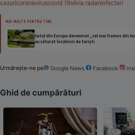
cazuri
coronavirus
covid 19
silvia radan
infectari
MAI MULTE PENTRU TINE
Satul din Europa desemnat „cel mai frumos din lum
au săturat localnicii de turiști
Urmărește-ne pe
Google News
Facebook
In
Ghid de cumpărături