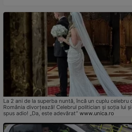
La 2 ani de la superba nuntă, încă un cuplu celebru 
România divorțează! Celebrul politician și soția lui ș
spus adio! „Da, este adevărat”
www.unica.ro