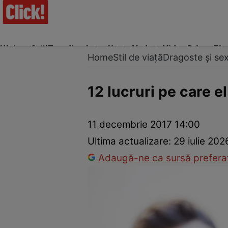
Ultima Oră!
Trending
Actualitate
Vedete
Video
Prime Ti
Home
Stil de viață
Dragoste și se
12 lucruri pe care el
Trucuri de frumusețe
Dragoste și Sex
Evenimente
Horos
11 decembrie 2017 14:00
Ultima actualizare:
29 iulie 202
Adaugă-ne ca sursă preferat