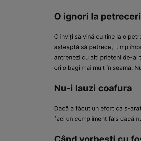
O ignori la petreceri
O inviţi să vină cu tine la o pe
aşteaptă să petreceţi timp împre
antrenezi cu alţi prieteni de-ai
ori o bagi mai mult în seamă. Nu
Nu-i lauzi coafura
Dacă a făcut un efort ca s-arate 
faci un compliment fals dacă nu-
Când vorbeşti cu fo