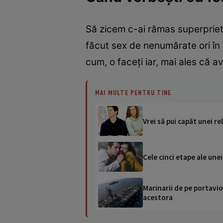
Să zicem c-ai rămas superprieten
făcut sex de nenumărate ori în 
cum, o faceţi iar, mai ales că a
MAI MULTE PENTRU TINE
Vrei să pui capăt unei rel
Cele cinci etape ale unei 
Marinarii de pe portavio
acestora