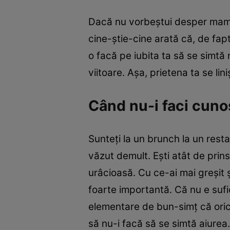
Dacă nu vorbeştui desper mama 
cine-ştie-cine arată că, de fapt
o facă pe iubita ta să se simtă 
viitoare. Aşa, prietena ta se lini
Când nu-i faci cunoş
Sunteţi la un brunch la un resta
văzut demult. Eşti atât de prins
urâcioasă. Cu ce-ai mai greşit 
foarte importantă. Că nu e sufic
elementare de bun-simţ că oricu
să nu-i facă să se simtă aiurea.