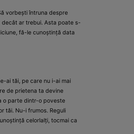
ă vorbeşti întruna despre
t decât ar trebui. Asta poate s-
piciune, fă-le cunoştinţă data
-ai tăi, pe care nu i-ai mai
are de prietena ta devine
la o parte dintr-o poveste
r tăi. Nu-i frumos. Reguli
noştinţă celorlalţi, tocmai ca