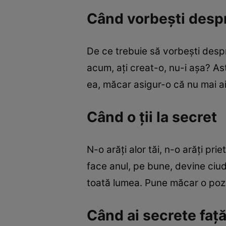
Când vorbeşti despr
De ce trebuie să vorbeşti despr
acum, aţi creat-o, nu-i aşa? As
ea, măcar asigur-o că nu mai ai
Când o ţii la secret
N-o arăţi alor tăi, n-o arăţi pr
face anul, pe bune, devine ciuda
toată lumea. Pune măcar o poză
Când ai secrete faţ