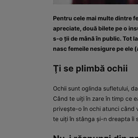
Pentru cele mai multe dintre fe
apreciate, două bilete pe o in
s-o ţii de mână în public. Tot l
nasc femeile nesigure pe ele (a
Ţi se plimbă ochii
Ochii sunt oglinda sufletului, d
Când te uiţi în zare în timp ce e
priveşte-o în ochi atunci când v
te uiţi în stânga şi-n dreapta îi s