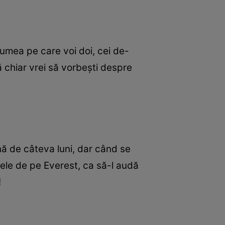
lumea pe care voi doi, cei de-
ă chiar vrei să vorbeşti despre
ună de câteva luni, dar când se
umele de pe Everest, ca să-l audă
!