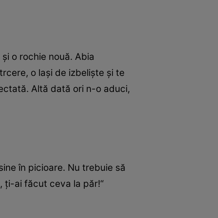
 şi o rochie nouă. Abia
cere, o laşi de izbelişte şi te
ectată. Altă dată ori n-o aduci,
 sine în picioare. Nu trebuie să
ţi-ai făcut ceva la păr!“