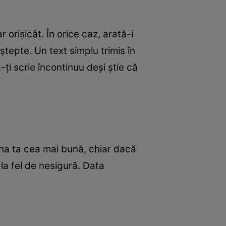
 orişicât. În orice caz, arată-i
aştepte. Un text simplu trimis în
-ţi scrie încontinuu deşi ştie că
ena ta cea mai bună, chiar dacă
 la fel de nesigură. Data