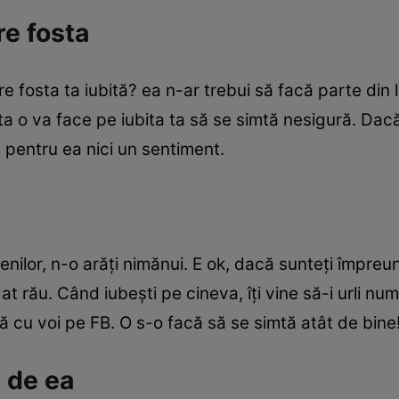
e fosta
e fosta ta iubită? ea n-ar trebui să facă parte din 
ta o va face pe iubita ta să se simtă nesigură. Dac
 pentru ea nici un sentiment.
ietenilor, n-o arăţi nimănui. E ok, dacă sunteţi împre
t rău. Când iubeşti pe cineva, îţi vine să-i urli n
 cu voi pe FB. O s-o facă să se simtă atât de bine
ă de ea