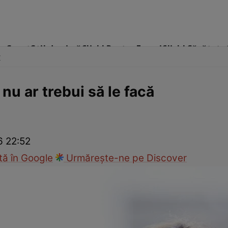
me
Sport
Stil de viață
Click! Pentru Femei
Click! Sănătate
x
 nu ar trebui să le facă
cop
Rețete culinare
Travel
6 22:52
ă în Google
Urmărește-ne pe Discover