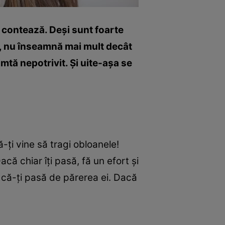
e contează. Deşi sunt foarte
ie, nu înseamnă mai mult decât
simtă nepotrivit. Şi uite-aşa se
-ţi vine să tragi obloanele!
acă chiar îţi pasă, fă un efort şi
şi că-ţi pasă de părerea ei. Dacă