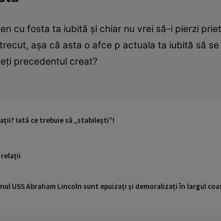
 cu fosta ta iubită şi chiar nu vrei să-i pierzi prie
trecut, aşa că asta o afce p actuala ta iubită să se
veţi precedentul creat?
aţii? Iată ce trebuie să „stabileşti”!
relaţii
nul USS Abraham Lincoln sunt epuizați și demoralizați în largul coas