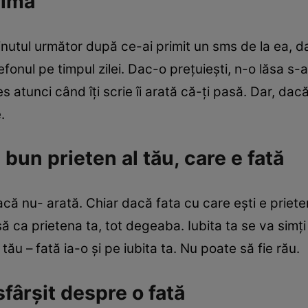
rima
minutul următor după ce-ai primit un sms de la ea, dar
efonul pe timpul zilei. Dac-o preţuieşti, n-o lăsa s-
s atunci când îţi scrie îi arată că-ţi pasă. Dar, dacă
.
 bun prieten al tău, care e fată
că nu- arată. Chiar dacă fata cu care eşti e priet
 ca prietena ta, tot degeaba. Iubita ta se va simţi
tău – fată ia-o şi pe iubita ta. Nu poate să fie rău.
fârşit despre o fată