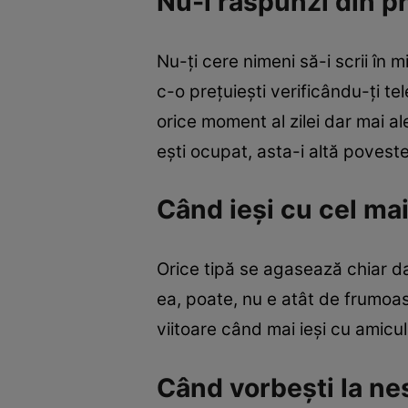
Nu-i răspunzi din p
Nu-ţi cere nimeni să-i scrii în 
c-o preţuieşti verificându-ţi tel
orice moment al zilei dar mai ale
eşti ocupat, asta-i altă poveste
Când ieşi cu cel mai
Orice tipă se agasează chiar da
ea, poate, nu e atât de frumoasă
viitoare când mai ieşi cu amicul 
Când vorbeşti la nes