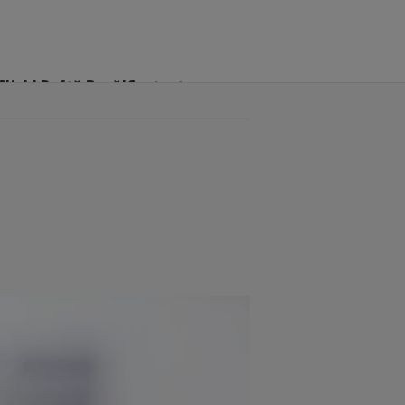
Click! Poftă Bună!
Contact