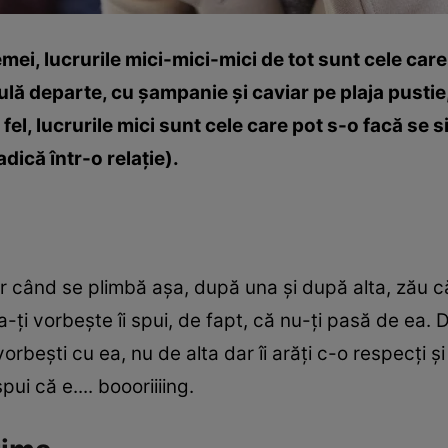
mei, lucrurile mici-mici-mici de tot sunt cele car
sulă departe, cu şampanie şi caviar pe plaja pust
a fel, lucrurile mici sunt cele care pot s-o facă se 
dică într-o relaţie).
ar când se plimbă aşa, după una şi după alta, zău că
a-ţi vorbeşte îi spui, de fapt, că nu-ţi pasă de ea. D
orbeşti cu ea, nu de alta dar îi arăţi c-o respecţi 
pui că e.... boooriiiing.