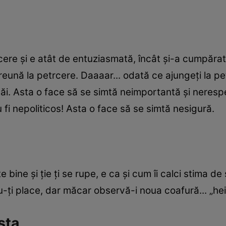
trcere şi e atât de entuziasmată, încât şi-a cumpărat
ună la petrcere. Daaaar... odată ce ajungeţi la petr
 tăi. Asta o face să se simtă neimportantă şi neresp
 fi nepoliticos! Asta o face să se simtă nesigură.
bine şi ţie ţi se rupe, e ca şi cum îi calci stima de
ţi place, dar măcar observă-i noua coafură... „hei, 
sta