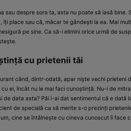
sau despre sora ta, asta nu poate să iasă bine. S
, îţi place sau că, măcar te gândeşti la ea. Mai mul
nesigură pe sine. Ca să-i elimini orice urmă de sus
şteşte.
tinţă cu prietenii tăi
urant când, dintr-odată, apar nişte vechi prieteni de
 cu ei, încât nu le mai faci cunoştinţă. Nu-i de mitr
şi de data asta? Păi i-ai dat sentimentul că e dată 
ient de specială ca să merite s-o prezinţi prietenilo
m, cine se întâlneşte cu cineva cunoscut îi face cu