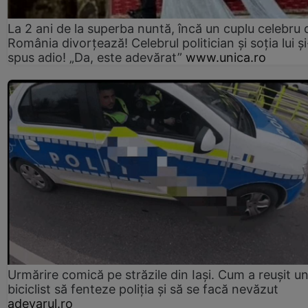
La 2 ani de la superba nuntă, încă un cuplu celebru 
România divorțează! Celebrul politician și soția lui ș
spus adio! „Da, este adevărat”
www.unica.ro
Urmărire comică pe străzile din Iași. Cum a reușit u
biciclist să fenteze poliția și să se facă nevăzut
adevarul.ro