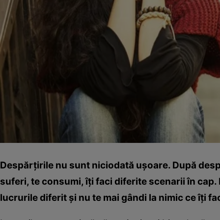
Despărţirile nu sunt niciodată uşoare. După despăr
suferi, te consumi, îţi faci diferite scenarii în ca
lucrurile diferit şi nu te mai gândi la nimic ce îţi fa