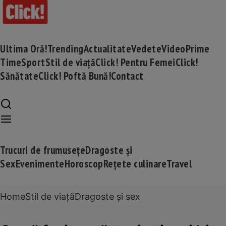
Ultima Oră!
Trending
Actualitate
Vedete
Video
Prime
Time
Sport
Stil de viață
Click! Pentru Femei
Click!
Sănătate
Click! Poftă Bună!
Contact
Trucuri de frumusețe
Dragoste și
Sex
Evenimente
Horoscop
Rețete culinare
Travel
Home
Stil de viață
Dragoste și sex