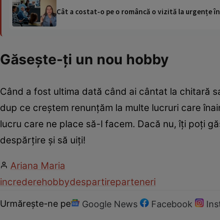
Cât a costat-o pe o româncă o vizită la urgențe în
Găseşte-ţi un nou hobby
Când a fost ultima dată când ai cântat la chitară 
dup ce creştem renunţăm la multe lucruri care înai
lucru care ne place să-l facem. Dacă nu, îţi poţi gă
despărţire şi să uiţi!
Ariana Maria
incredere
hobby
despartire
parteneri
Urmărește-ne pe
Google News
Facebook
In