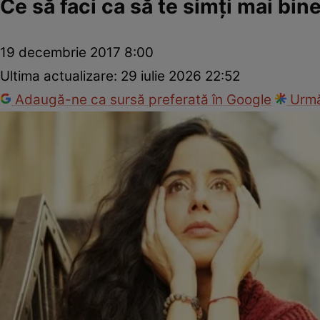
Ce să faci ca să te simţi mai bin
19 decembrie 2017 8:00
Ultima actualizare:
29 iulie 2026 22:52
Adaugă-ne ca sursă preferată în Google
Urmă