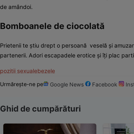
de amândoi.
Bomboanele de ciocolată
Prietenii te ştiu drept o persoană veselă şi amuzant
partenerii. Adori escapadele erotice şi îţi plac parti
pozitii sexuale
bezele
Urmărește-ne pe
Google News
Facebook
In
Ghid de cumpărături