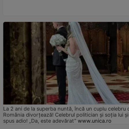
La 2 ani de la superba nuntă, încă un cuplu celebru 
România divorțează! Celebrul politician și soția lui ș
spus adio! „Da, este adevărat”
www.unica.ro