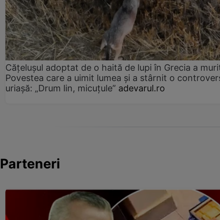
Cățelușul adoptat de o haită de lupi în Grecia a muri
Povestea care a uimit lumea și a stârnit o controver
uriașă: „Drum lin, micuțule”
adevarul.ro
Parteneri