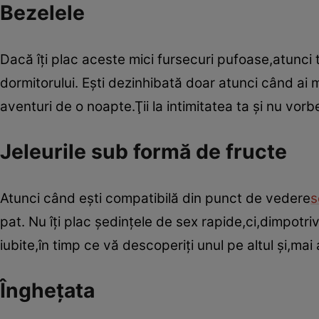
Bezelele
Dacă îţi plac aceste mici fursecuri pufoase,atunci 
dormitorului. Eşti dezinhibată doar atunci când ai 
aventuri de o noapte.Ţii la intimitatea ta şi nu vorb
Jeleurile sub formă de fructe
Atunci când eşti compatibilă din punct de vedere
s
pat. Nu îţi plac şedinţele de sex rapide,ci,dimpotriv
iubite,în timp ce vă descoperiţi unul pe altul şi,ma
Îngheţata