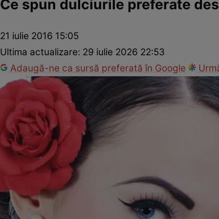
Ce spun dulciurile preferate des
21 iulie 2016 15:05
Ultima actualizare:
29 iulie 2026 22:53
Adaugă-ne ca sursă preferată în Google
Urmă