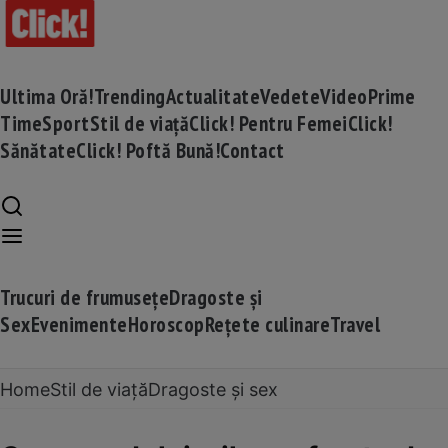
Ultima Oră!
Trending
Actualitate
Vedete
Video
Prime
Time
Sport
Stil de viață
Click! Pentru Femei
Click!
Sănătate
Click! Poftă Bună!
Contact
Trucuri de frumusețe
Dragoste și
Sex
Evenimente
Horoscop
Rețete culinare
Travel
Home
Stil de viață
Dragoste și sex