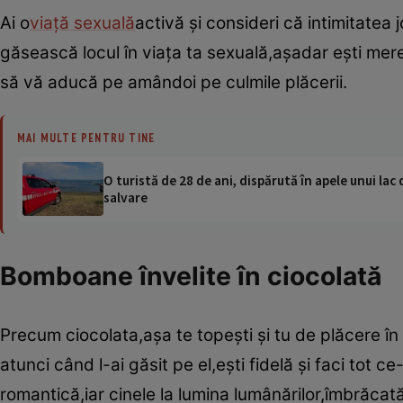
Ai o
viaţă sexuală
activă şi consideri că intimitatea j
găsească locul în viaţa ta sexuală,aşadar eşti mere
să vă aducă pe amândoi pe culmile plăcerii.
MAI MULTE PENTRU TINE
O turistă de 28 de ani, dispărută în apele unui lac 
salvare
Bomboane învelite în ciocolată
Precum ciocolata,aşa te topeşti şi tu de plăcere în 
atunci când l-ai găsit pe el,eşti fidelă şi faci tot ce-
romantică,iar cinele la lumina lumânărilor,îmbrăcat