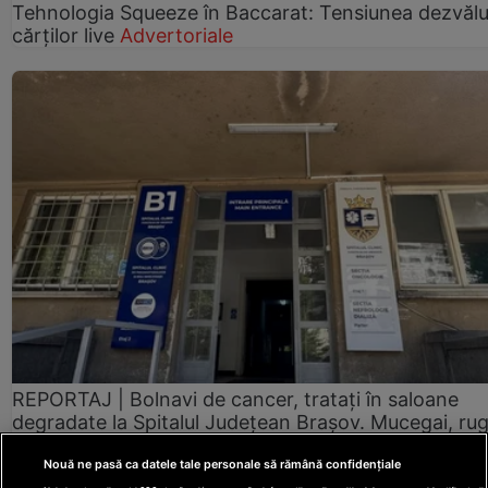
Tehnologia Squeeze în Baccarat: Tensiunea dezvălui
cărților live
Advertoriale
REPORTAJ | Bolnavi de cancer, tratați în saloane
degradate la Spitalul Județean Brașov. Mucegai, ru
și mizerie în mai multe zone: „Ne este frică să nu ne
cadă tavanul în cap” FOTO/VIDEO
actualitate.net
Nouă ne pasă ca datele tale personale să rămână confidențiale