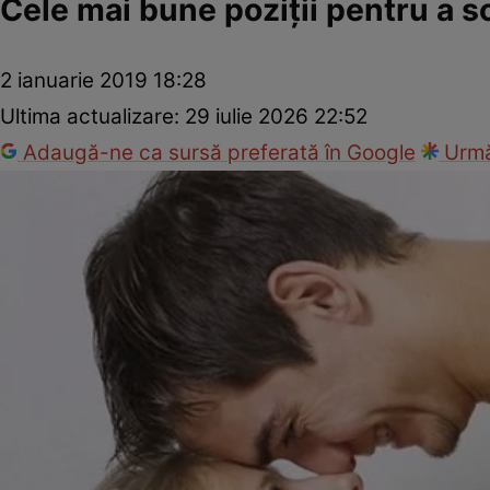
Cele mai bune poziţii pentru a
2 ianuarie 2019 18:28
Ultima actualizare:
29 iulie 2026 22:52
Adaugă-ne ca sursă preferată în Google
Urmă