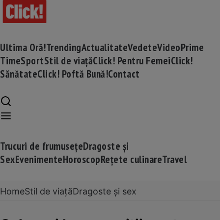
Ultima Oră!
Trending
Actualitate
Vedete
Video
Prime
Time
Sport
Stil de viață
Click! Pentru Femei
Click!
Sănătate
Click! Poftă Bună!
Contact
Trucuri de frumusețe
Dragoste și
Sex
Evenimente
Horoscop
Rețete culinare
Travel
Home
Stil de viață
Dragoste și sex