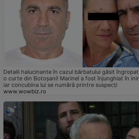
Detalii halucinante în cazul bărbatului găsit îngropat
o curte din Botoșani! Marinel a fost înjunghiat în ini
iar concubina lui se numără printre suspecți
www.wowbiz.ro