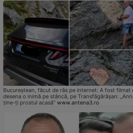
Bucureștean, făcut de râs pe internet: A fost filmat
desena o inimă pe stâncă, pe Transfăgărășan: „Ann
ține-ți prostul acasă”
www.antena3.ro