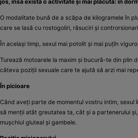
jos, însă există o activitate şi mai plăcută: în dor
O modalitate bună de a scăpa de kilogramele în plu
care se lasă cu rostogoliri, răsuciri şi controrsiona
În acelaşi timp, sexul mai potolit şi mai puţîn vigu
Turează motoarele la maxim şi bucură-te din plin de
câteva poziţii sexuale care te ajută să arzi mai repe
În picioare
Când aveţi parte de momentul vostru intim, sexul în
să menţii atât greutatea ta, cât şi a partenerului ş
muşchiul gluteal şi gambele.