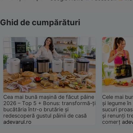
Ghid de cumpărături
Cea mai bună mașină de făcut pâine
Cele mai bu
2026 – Top 5 + Bonus: transformă-ți
și legume în
bucătăria într-o brutărie și
sucuri proas
redescoperă gustul pâinii de casă
și renunți tr
adevarul.ro
comerț
adev