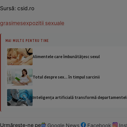
Sursă: csid.ro
grasime
sex
pozitii sexuale
MAI MULTE PENTRU TINE
Alimentele care îmbunătăţesc sexul
Totul despre sex... în timpul sarcinii
Inteligența artificială transformă departamentele
Urmărește-ne pe
Google News
Facebook
In