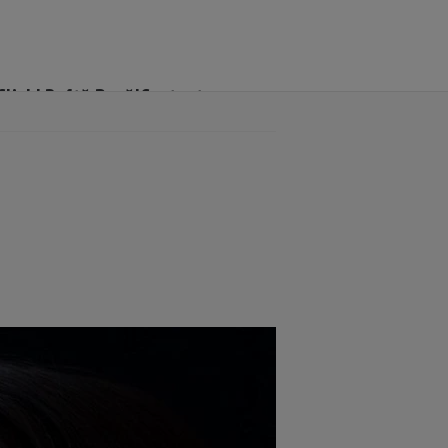
Click! Poftă Bună!
Contact