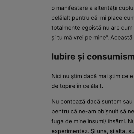
o manifestare a alterităţii cuplu
celălalt pentru că-mi place cu
totalmente egoistă nu are cum 
şi tu mă vrei pe mine“. Această
Iubire şi consumis
Nici nu ştim dacă mai ştim ce 
de topire în celălalt.
Nu contează dacă suntem sau nu 
pentru că ne-am obişnuit să ne
fuga de mine însumi/ însămi. Nu
experimentez. Şi una, şi alta, 