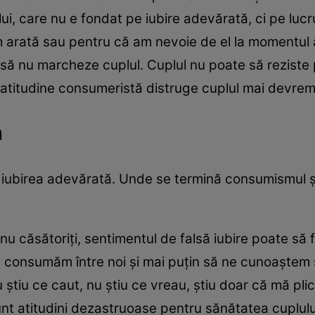
lui, care nu e fondat pe iubire adevărată, ci pe lucru
m arată sau pentru că am nevoie de el la momentul
să nu marcheze cuplul. Cuplul nu poate să reziste 
 atitudine consumeristă distruge cuplul mai devrem
m
e iubirea adevărată. Unde se termină consumismul ş
căsătoriţi, sentimentul de falsă iubire poate să f
 consumăm între noi şi mai puţin să ne cunoaştem ş
 ştiu ce caut, nu ştiu ce vreau, ştiu doar că mă pli
sunt atitudini dezastruoase pentru sănătatea cuplulu