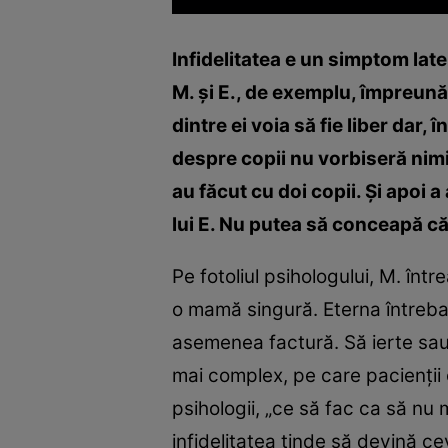
Infidelitatea e un simptom late
M. şi E., de exemplu, împreună 
dintre ei voia să fie liber dar, 
despre copii nu vorbiseră nimic
au făcut cu doi copii. Şi apoi a 
lui E. Nu putea să conceapă că
Pe fotoliul psihologului, M. într
o mamă singură. Eterna întreba
asemenea factură. Să ierte sau 
mai complex, pe care pacienţii o
psihologii, „ce să fac ca să nu 
infidelitatea tinde să devină c