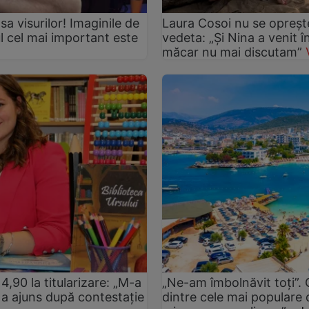
asa visurilor! Imaginile de
Laura Cosoi nu se oprește
ul cel mai important este
vedeta: „Și Nina a venit 
măcar nu mai discutam”
4,90 la titularizare: „M-a
„Ne-am îmbolnăvit toți”.
tă a ajuns după contestație
dintre cele mai populare d