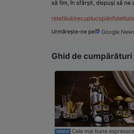
să fim, în sfârşit, dispuşi să n
relatii
iubire
cuplu
copii
infidelitat
Urmărește-ne pe
Google New
Ghid de cumpărături
Cele mai bune espresso
VIDEO