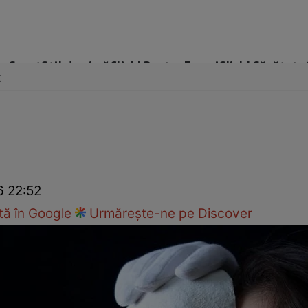
me
Sport
Stil de viață
Click! Pentru Femei
Click! Sănătate
x
cop
Rețete culinare
Travel
6 22:52
ă în Google
Urmărește-ne pe Discover