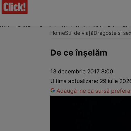
Ultima Oră!
Trending
Actualitate
Vedete
Video
Prime Ti
Home
Stil de viață
Dragoste și se
De ce înşelăm
Trucuri de frumusețe
Dragoste și Sex
Evenimente
Horos
13 decembrie 2017 8:00
Ultima actualizare:
29 iulie 202
Adaugă-ne ca sursă preferat