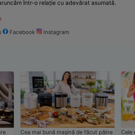
e aruncăm într-o relaţie cu adevărat asumată.
e
s
Facebook
Instagram
are
Cea mai bună mașină de făcut pâine
Cele 