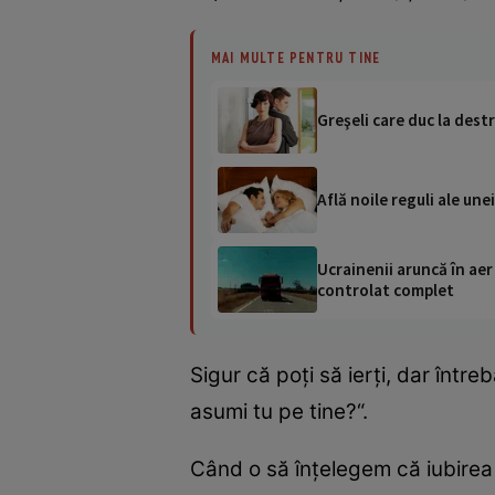
MAI MULTE PENTRU TINE
Greşeli care duc la dest
Află noile reguli ale unei 
Ucrainenii aruncă în aer
controlat complet
Sigur că poţi să ierţi, dar întreb
asumi tu pe tine?“.
Când o să înţelegem că iubirea 