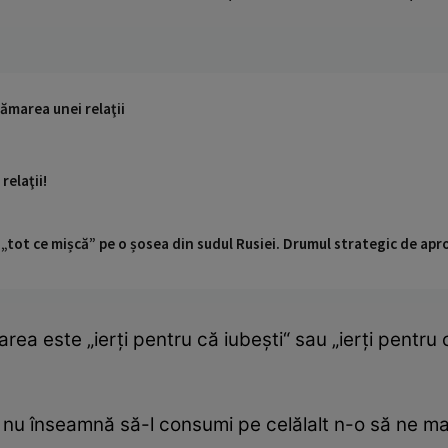
rămarea unei relaţii
relaţii!
 „tot ce mișcă” pe o șosea din sudul Rusiei. Drumul strategic de ap
area este „ierţi pentru că iubeşti“ sau „ierţi pentru că
nu înseamnă să-l consumi pe celălalt n-o să ne mai 