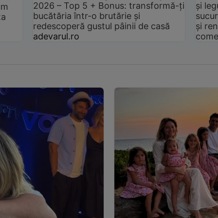
2026 – Top 5 + Bonus: transformă-ți
și le
um
bucătăria într-o brutărie și
sucur
ta
redescoperă gustul pâinii de casă
și ren
adevarul.ro
come