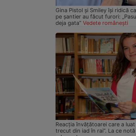
Gina Pistol și Smiley își ridică c
pe șantier au făcut furori: „Pas
deja gata”
Vedete românești
Reacția învățătoarei care a luat 
trecut din iad în rai”. La ce no