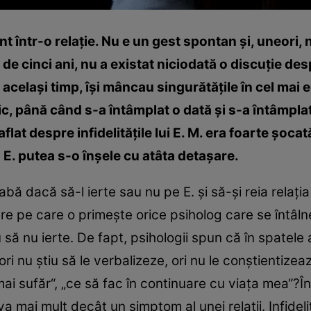
nt într-o relaţie. Nu e un gest spontan şi, uneori, 
de cinci ani, nu a existat niciodată o discuţie de
în acelaşi timp, îşi mâncau singurătăţile în cel mai e
, până când s-a întâmplat o dată şi s-a întâmplat 
aflat despre infidelităţile lui E. M. era foarte şocată
 E. putea s-o înşele cu atâta detaşare.
eabă dacă să-l ierte sau nu pe E. şi să-şi reia relaţi
re pe care o primeşte orice psiholog care se întâl
să nu ierte. De fapt, psihologii spun că în spatele 
ri nu ştiu să le verbalizeze, ori nu le conştientize
mai sufăr“, „ce să fac în continuare cu viaţa mea“?Î
eva mai mult decât un simptom al unei relaţii. Infid