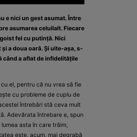
nu e nici un gest asumat. Între
spre asumarea celuilalt. Fiecare
goist fel cu putinţă. Nici
şi a doua oară. Şi uite-aşa, s-
 când a aflat de infidelităţile
a cu el, pentru că nu vrea să fie
neşte cu probleme de cuplu de
acestei întrebări stă ceva mult
ază. Adevărata întrebare e, spun
n lumea asta în care trăim,
elitatea este, acum, mai degrabă