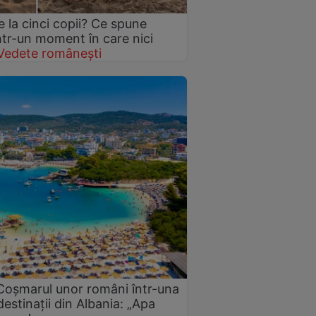
 la cinci copii? Ce spune
într-un moment în care nici
Vedete românești
 Coșmarul unor români într-una
estinații din Albania: „Apa