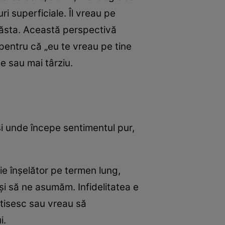
ri superficiale. Îl vreau pe
 ăsta. Această perspectivă
pentru că „eu te vreau pe tine
e sau mai târziu.
i unde începe sentimentul pur,
ie înşelător pe termen lung,
i să ne asumăm. Infidelitatea e
ctisesc sau vreau să
i.