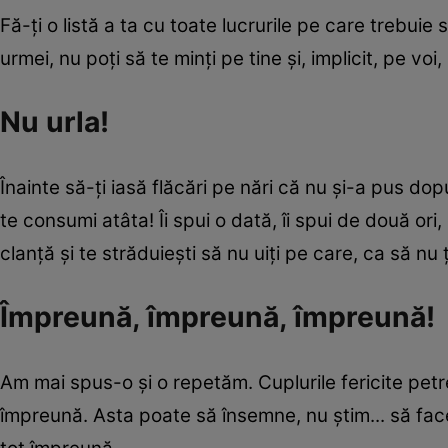
Fă-ţi o listă a ta cu toate lucrurile pe care trebuie 
urmei, nu poţi să te minţi pe tine şi, implicit, pe voi, 
Nu urla!
Înainte să-ţi iasă flăcări pe nări că nu şi-a pus dop
te consumi atâta! Îi spui o dată, îi spui de două ori
clanţă şi te străduieşti să nu uiţi pe care, ca să nu ţi
Împreună, împreună, împreună!
Am mai spus-o şi o repetăm. Cuplurile fericite pet
împreună. Asta poate să însemne, nu ştim... să face