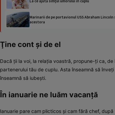
La ce ajută simţul umorului în cuplu
Marinarii de pe portavionul USS Abraham Lincoln su
acestora
Ţine cont şi de el
Dacă ţii la voi, la relaţia voastră, propune-ţi ca, d
partenerului tău de cuplu. Asta înseamnă să înveţi l
înseamnă să iubeşti.
În ianuarie ne luăm vacanţă
Ianuarie pare cam plicticos şi cam fără chef, după 