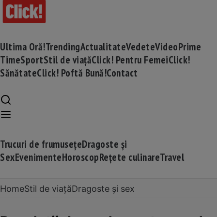
Ultima Oră!
Trending
Actualitate
Vedete
Video
Prime
Time
Sport
Stil de viață
Click! Pentru Femei
Click!
Sănătate
Click! Poftă Bună!
Contact
Trucuri de frumusețe
Dragoste și
Sex
Evenimente
Horoscop
Rețete culinare
Travel
Home
Stil de viață
Dragoste și sex