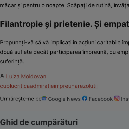
măcar şi pentru o noapte. Scăpaţi de rutină, învăţa
Filantropie şi prietenie. Şi empat
Propuneţi-vă să vă implicaţi în acţiuni caritabile 
două suflete decât participarea împreună, cu empatie
suferinţă.
Luiza Moldovan
cuplu
critica
admiratie
impreuna
rezolutii
Urmărește-ne pe
Google News
Facebook
In
Ghid de cumpărături