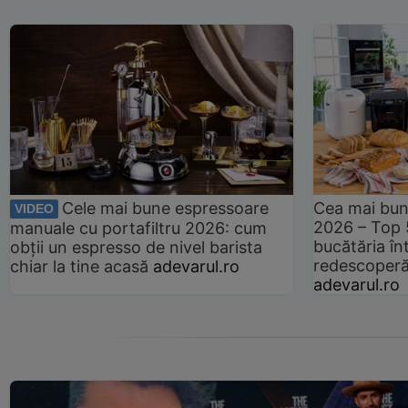
Cele mai bune espressoare
Cea mai bun
VIDEO
2026 – Top 
manuale cu portafiltru 2026: cum
bucătăria înt
obții un espresso de nivel barista
redescoperă 
chiar la tine acasă
adevarul.ro
adevarul.ro