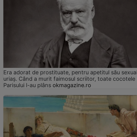
Era adorat de prostituate, pentru apetitul său sexua
uriaș. Când a murit faimosul scriitor, toate cocotele
Parisului l-au plâns
okmagazine.ro