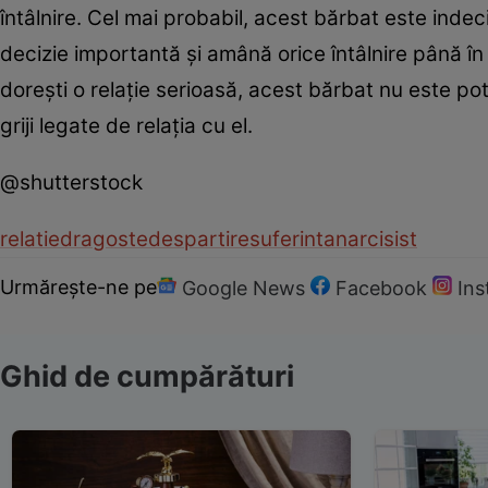
întâlnire. Cel mai probabil, acest bărbat este indeci
decizie importantă şi amână orice întâlnire până în
doreşti o relaţie serioasă, acest bărbat nu este pot
griji legate de relaţia cu el.
@shutterstock
relatie
dragoste
despartire
suferinta
narcisist
Urmărește-ne pe
Google News
Facebook
In
Ghid de cumpărături