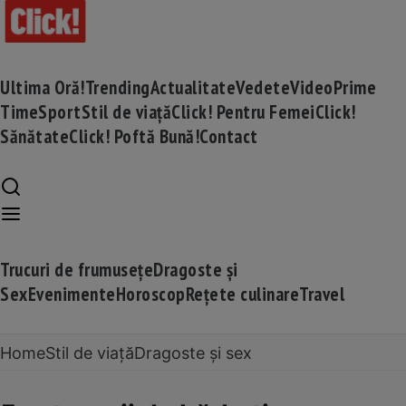
Ultima Oră!
Trending
Actualitate
Vedete
Video
Prime
Time
Sport
Stil de viață
Click! Pentru Femei
Click!
Sănătate
Click! Poftă Bună!
Contact
Trucuri de frumusețe
Dragoste și
Sex
Evenimente
Horoscop
Rețete culinare
Travel
Home
Stil de viață
Dragoste și sex