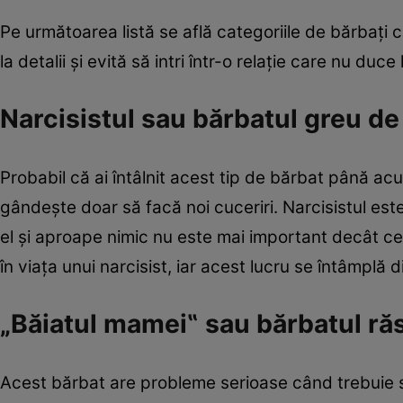
Pe următoarea listă se află categoriile de bărbaţi c
la detalii şi evită să intri într-o relaţie care nu duce
Narcisistul sau bărbatul greu de
Probabil că ai întâlnit acest tip de bărbat până ac
gândeşte doar să facă noi cuceriri. Narcisistul este
el şi aproape nimic nu este mai important decât ce
în viaţa unui narcisist, iar acest lucru se întâmplă
„Băiatul mamei‟ sau bărbatul răs
Acest bărbat are probleme serioase când trebuie s