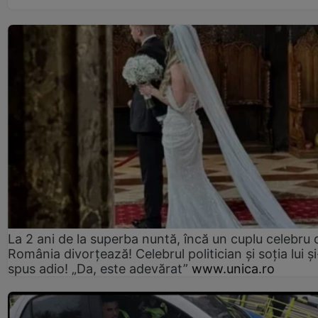
La 2 ani de la superba nuntă, încă un cuplu celebru 
România divorțează! Celebrul politician și soția lui ș
spus adio! „Da, este adevărat”
www.unica.ro