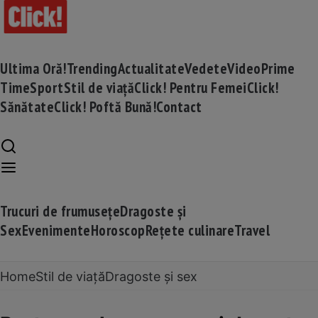
Ultima Oră!
Trending
Actualitate
Vedete
Video
Prime
Time
Sport
Stil de viață
Click! Pentru Femei
Click!
Sănătate
Click! Poftă Bună!
Contact
Trucuri de frumusețe
Dragoste și
Sex
Evenimente
Horoscop
Rețete culinare
Travel
Home
Stil de viață
Dragoste și sex