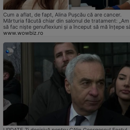
Cum a aflat, de fapt, Alina Pușcău că are cancer.
Mărturia făcută chiar din salonul de tratament: „Am
să fac niște genuflexiuni și a început să mă înțepe s
www.wowbiz.ro
UPDATE Zi decisivă pentru Călin Georgescu! Fostul