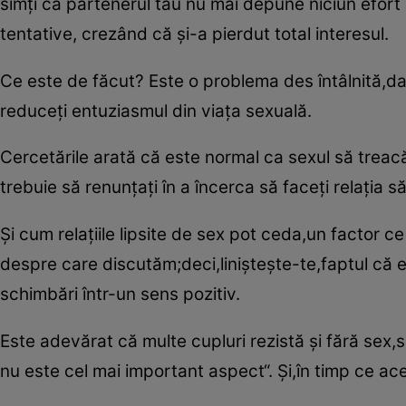
simţi că partenerul tău nu mai depune niciun efort p
tentative, crezând că şi-a pierdut total interesul.
Ce este de făcut? Este o problema des întâlnită,dar
reduceţi entuziasmul din viaţa sexuală.
Cercetările arată că este normal ca sexul să trea
trebuie să renunţaţi în a încerca să faceţi relaţia s
Şi cum relaţiile lipsite de sex pot ceda,un factor c
despre care discutăm;deci,linişteşte-te,faptul că eş
schimbări într-un sens pozitiv.
Este adevărat că multe cupluri rezistă şi fără sex,s
nu este cel mai important aspect“. Şi,în timp ce aces