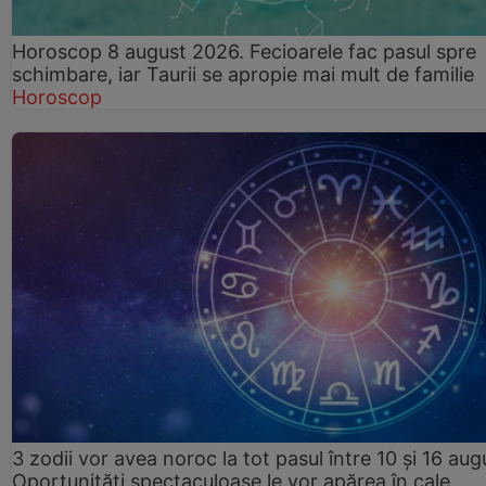
Horoscop 8 august 2026. Fecioarele fac pasul spre
schimbare, iar Taurii se apropie mai mult de familie
Horoscop
3 zodii vor avea noroc la tot pasul între 10 și 16 aug
Oportunități spectaculoase le vor apărea în cale