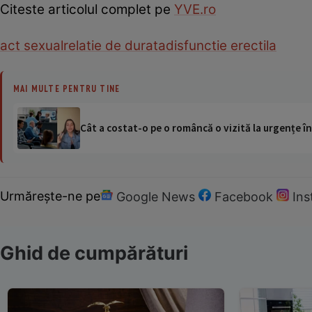
Citeste articolul complet pe
YVE.ro
act sexual
relatie de durata
disfunctie erectila
MAI MULTE PENTRU TINE
Cât a costat-o pe o româncă o vizită la urgențe în
Urmărește-ne pe
Google News
Facebook
In
Ghid de cumpărături