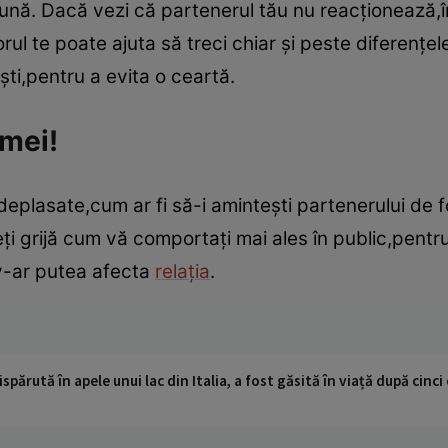
ună. Dacă vezi că partenerul tău nu reacţionează,în
rul te poate ajuta să treci chiar şi peste diferenţele
şti,pentru a evita o ceartă.
emei!
deplasate,cum ar fi să-i aminteşti partenerului de fos
veţi grijă cum vă comportaţi mai ales în public,pentru
v-ar putea afecta
relaţia
.
ispărută în apele unui lac din Italia, a fost găsită în viață după cin