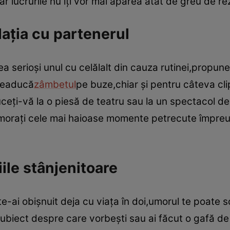
ar lucrurile nu îţi vor mai apărea atât de greu de re
laţia cu partenerul
a serioşi unul cu celălalt din cauza rutinei,propune
 readucă
zâmbetul
pe buze,chiar şi pentru câteva cli
eţi-vă la o piesă de teatru sau la un spectacol de
emoraţi cele mai haioase momente petrecute împre
iile stânjenitoare
e te-ai obişnuit deja cu viaţa în doi,umorul te poate s
biect despre care vorbeşti sau ai făcut o gafă de 