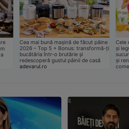
are
Cea mai bună mașină de făcut pâine
Cele 
2026 – Top 5 + Bonus: transformă-ți
și le
um
bucătăria într-o brutărie și
sucur
ta
redescoperă gustul pâinii de casă
și ren
adevarul.ro
come