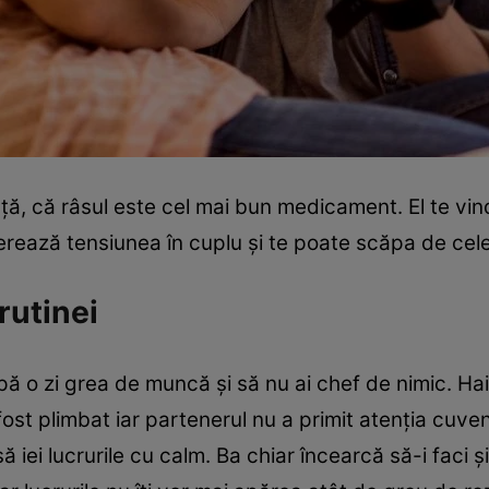
nţă, că râsul este cel mai bun medicament. El te vind
erează tensiunea în cuplu şi te poate scăpa de cele 
 rutinei
pă o zi grea de muncă şi să nu ai chef de nimic. Hai
ost plimbat iar partenerul nu a primit atenţia cuven
iei lucrurile cu calm. Ba chiar încearcă să-i faci şi 