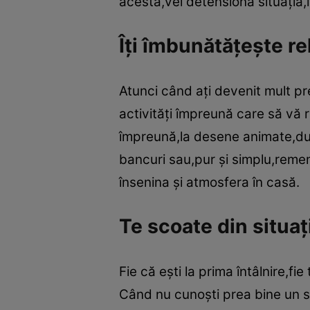
acesta,vei detensiona situaţia,i
Îţi îmbunătăţeşte re
Atunci când aţi devenit mult pre
activităţi împreună care să vă
împreună,la desene animate,duc
bancuri sau,pur şi simplu,rem
însenina şi atmosfera în casă.
Te scoate din situaţ
Fie că eşti la prima întâlnire,fi
Când nu cunoşti prea bine un su