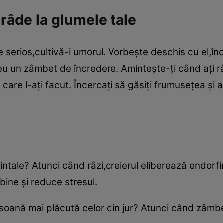
râde la glumele tale
 serios,cultivă-i umorul. Vorbeşte deschis cu el,înc
eu un zâmbet de încredere. Aminteşte-ţi când aţi r
 care l-aţi facut. Încercaţi să găsiţi frumuseţea şi
ntale? Atunci când râzi,creierul eliberează endorfine
bine şi reduce stresul.
oană mai plăcută celor din jur? Atunci când zâmbeş