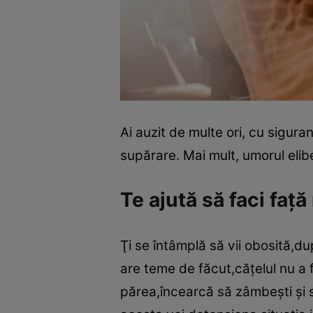
Ai auzit de multe ori, cu sigura
supărare. Mai mult, umorul elib
Te ajută să faci faţă
Ţi se întâmplă să vii obosită,du
are teme de făcut,căţelul nu a f
părea,încearcă să zâmbeşti şi să 