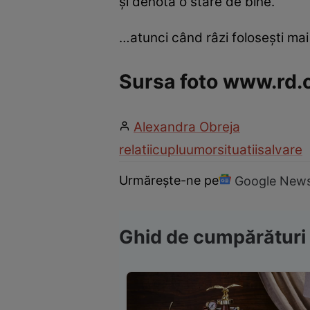
şi denotă o stare de bine.
…atunci când râzi foloseşti mai
Sursa foto www.rd
Alexandra Obreja
relatii
cuplu
umor
situatii
salvare
Urmărește-ne pe
Google New
Ghid de cumpărături