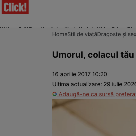
Ultima Oră!
Trending
Actualitate
Vedete
Video
Prime Ti
Home
Stil de viață
Dragoste și se
Umorul, colacul tău
Trucuri de frumusețe
Dragoste și Sex
Evenimente
Horos
16 aprilie 2017 10:20
Ultima actualizare:
29 iulie 20
Adaugă-ne ca sursă preferat