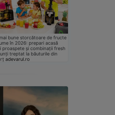
mai bune storcătoare de fructe
gume în 2026: prepari acasă
i proaspete și combinații fresh
unți treptat la băuturile din
rț
adevarul.ro