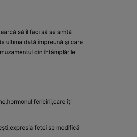
earcă să îl faci să se simtă
âs ultima dată împreună şi care
 amuzamentul din întâmplările
,hormonul fericirii,care îţi
ti,expresia feţei se modifică