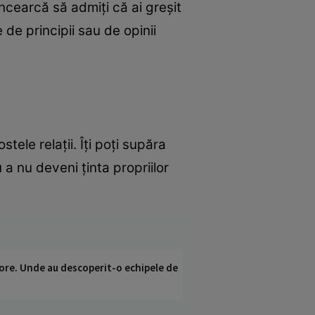
cearcă să admiţi că ai greşit
 de principii sau de opinii
tele relaţii. Îţi poţi supăra
 a nu deveni ţinta propriilor
ci ore. Unde au descoperit-o echipele de