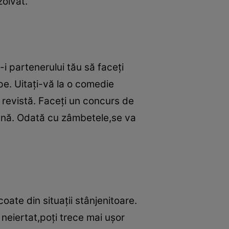
zolvat.
-i partenerului tău să faceţi
pe. Uitaţi-vă la o comedie
 revistă. Faceţi un concurs de
ună. Odată cu zâmbetele,se va
coate din situaţii stânjenitoare.
neiertat,poţi trece mai uşor