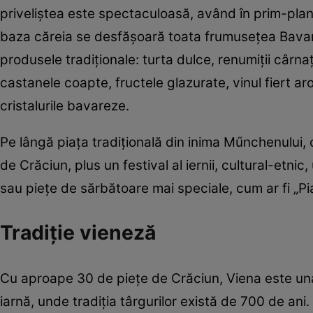
priveliştea este spectaculoasă, având în prim-plan 
baza căreia se desfăşoară toata frumuseţea Bavariei
produsele tradiţionale: turta dulce, renumiţii cârna
castanele coapte, fructele glazurate, vinul fiert aro
cristalurile bavareze.
Pe lângă piaţa tradiţională din inima Műnchenului
de Crăciun, plus un festival al iernii, cultural-etni
sau pieţe de sărbătoare mai speciale, cum ar fi „Pi
Tradiţie vieneză
Cu aproape 30 de pieţe de Crăciun, Viena este una d
iarnă, unde tradiţia târgurilor există de 700 de ani