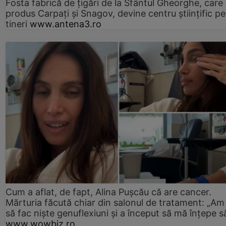
Fosta fabrică de țigări de la Sfântul Gheorghe, care
produs Carpați și Snagov, devine centru științific p
tineri
www.antena3.ro
Cum a aflat, de fapt, Alina Pușcău că are cancer.
Mărturia făcută chiar din salonul de tratament: „Am
să fac niște genuflexiuni și a început să mă înțepe s
www.wowbiz.ro