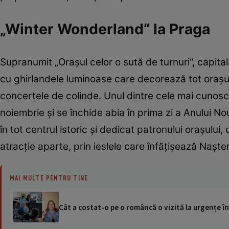
„Winter Wonderland“ la Praga
Supranumit „Oraşul celor o sută de turnuri“, capitala 
cu ghirlandele luminoase care decorează tot oraşul,
concertele de colinde. Unul dintre cele mai cunosc
noiembrie şi se închide abia în prima zi a Anului 
în tot centrul istoric şi dedicat patronului oraşului
atracţie aparte, prin ieslele care înfăţişează Naşt
MAI MULTE PENTRU TINE
Cât a costat-o pe o româncă o vizită la urgențe în