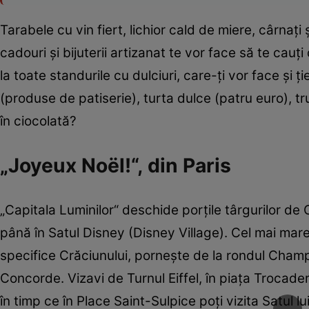
Tarabele cu vin fiert, lichior cald de miere, cârnaţi ş
cadouri şi bijuterii artizanat te vor face să te cauţ
la toate standurile cu dulciuri, care-ţi vor face şi 
(produse de patiserie), turta dulce (patru euro), trufe
în ciocolată?
„Joyeux Noël!“, din Paris
„Capitala Luminilor“ deschide porţile târgurilor de 
până în Satul Disney (Disney Village). Cel mai mare
specifice Crăciunului, porneşte de la rondul Cham
Concorde. Vizavi de Turnul Eiffel, în piaţa Trocade
în timp ce în Place Saint-Sulpice poţi vizita Satul 