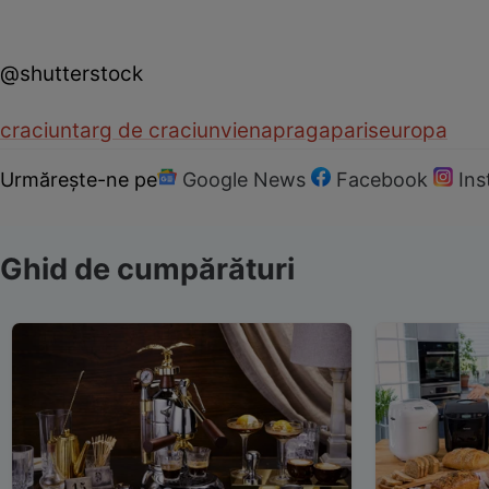
@shutterstock
craciun
targ de craciun
viena
praga
paris
europa
Urmărește-ne pe
Google News
Facebook
In
Ghid de cumpărături