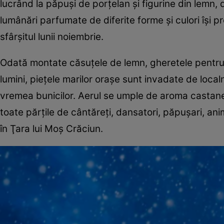
lucrând la păpuşi de porţelan şi figurine din lemn, 
lumânări parfumate de diferite forme şi culori îşi 
sfârşitul lunii noiembrie.
Odată montate căsuţele de lemn, gheretele pentru dul
lumini, pieţele marilor oraşe sunt invadate de localn
vremea bunicilor. Aerul se umple de aroma castanelo
toate părţile de cântăreţi, dansatori, păpuşari, anima
în Ţara lui Moş Crăciun.