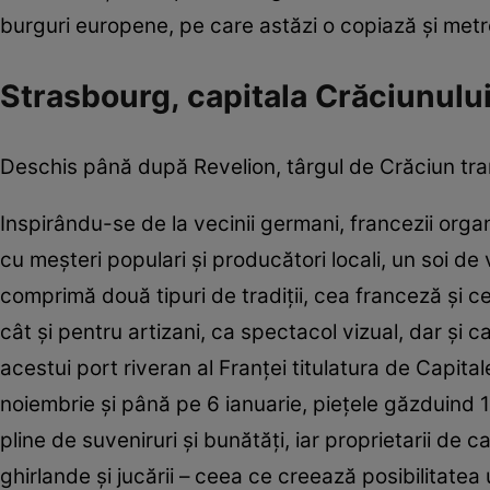
burguri europene, pe care astăzi o copiază şi metr
Strasbourg, capitala Crăciunulu
Deschis până după Revelion, târgul de Crăciun trans
Inspirându-se de la vecinii germani, francezii org
cu meşteri populari şi producători locali, un soi de v
comprimă două tipuri de tradiţii, cea franceză şi c
cât şi pentru artizani, ca spectacol vizual, dar şi c
acestui port riveran al Franţei titulatura de Capita
noiembrie şi până pe 6 ianuarie, pieţele găzduind 
pline de suveniruri şi bunătăţi, iar proprietarii de 
ghirlande şi jucării – ceea ce creează posibilitatea 