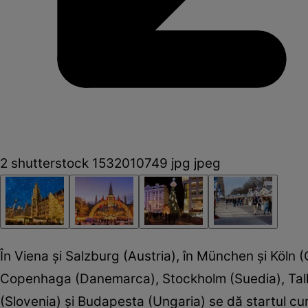
2 shutterstock 1532010749 jpg jpeg
În Viena şi Salzburg (Austria), în München şi Köln (G
Copenhaga (Danemarca), Stockholm (Suedia), Tallin
(Slovenia) şi Budapesta (Ungaria) se dă startul cum