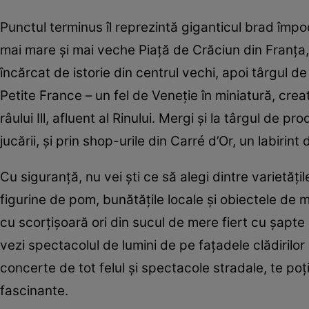
Punctul terminus îl reprezintă giganticul brad împod
mai mare şi mai veche Piaţă de Crăciun din Franţa, 
încărcat de istorie din centrul vechi, apoi târgul d
Petite France – un fel de Veneţie în miniatură, crea
râului Ill, afluent al Rinului. Mergi şi la târgul de pr
jucării, şi prin shop-urile din Carré d’Or, un labirint
Cu siguranţă, nu vei şti ce să alegi dintre varietăţi
figurine de pom, bunătăţile locale şi obiectele de m
cu scorţişoară ori din sucul de mere fiert cu şapte 
vezi spectacolul de lumini de pe faţadele clădirilor 
concerte de tot felul şi spectacole stradale, te poţi 
fascinante.