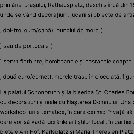
primăriei oraşului, Rathausplatz, deschis încă din 
unde se vând decoraţiuni, jucării şi obiecte de artiza
, doi-trei euro/cană), punciul de mere (
) sau de portocale (
) servit fierbinte, bomboanele şi castanele coapte
, două euro/cornet), merele trase în ciocolată, figu
La palatul Schonbrunn şi la biserica St. Charles B
cu decoraţiuni şi iesle cu Naşterea Domnului. Una d
workshop-urile tematice, în care cei mici învaţă să fa
care vor să vadă lucrările artiştilor locali, în carti
pieţele Am Hof, Karlsplatz şi Maria Theresien Platz 