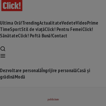
Ultima Oră!
Trending
Actualitate
Vedete
Video
Prime
Time
Sport
Stil de viață
Click! Pentru Femei
Click!
Sănătate
Click! Poftă Bună!
Contact
Dezvoltare personală
Îngrijire personală
Casă și
grădină
Modă