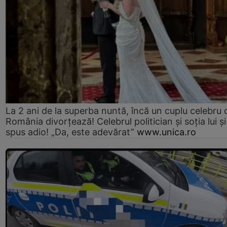
La 2 ani de la superba nuntă, încă un cuplu celebru 
România divorțează! Celebrul politician și soția lui ș
spus adio! „Da, este adevărat”
www.unica.ro