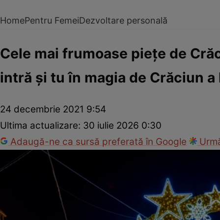
Home
Pentru Femei
Dezvoltare personală
Cele mai frumoase pieţe de Crăci
intră şi tu în magia de Crăciun a 
24 decembrie 2021 9:54
Ultima actualizare:
30 iulie 2026 0:30
Adaugă-ne ca sursă preferată în Google
Urmă