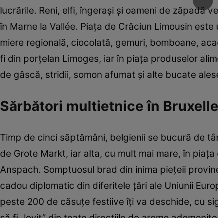
lucrările. Reni, elfi, îngeraşi şi oameni de zăpadă 
în Marne la Vallée. Piaţa de Crăciun Limousin este 
miere regională, ciocolată, gemuri, bomboane, acade
fi din porţelan Limoges, iar în piaţa produselor al
de gâscă, stridii, somon afumat şi alte bucate ales
Sărbători multietnice în Bruxell
Timp de cinci săptămâni, belgienii se bucură de tâ
de Grote Markt, iar alta, cu mult mai mare, în piaţ
Anspach. Somptuosul brad din inima pieţeii provine, o
cadou diplomatic din diferitele ţări ale Uniunii Eur
peste 200 de căsuţe festiive îţi va deschide, cu sig
să fi „lovit” din toate direcţiile de arome ademenit