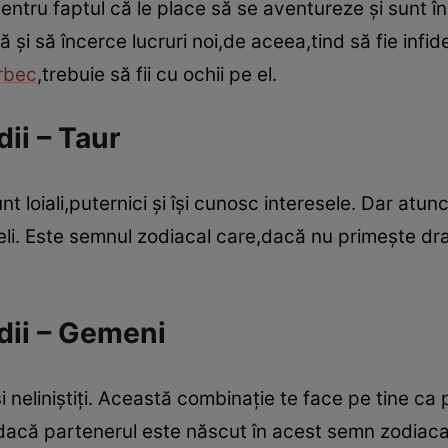
ntru faptul că le place să se aventureze şi sunt înd
şi să încerce lucruri noi,de aceea,tind să fie infide
rbec
,trebuie să fii cu ochii pe el.
dii – Taur
t loiali,puternici şi îşi cunosc interesele. Dar atun
ideli. Este semnul zodiacal care,dacă nu primeşte dr
odii – Gemeni
i neliniştiţi. Această combinaţie te face pe tine ca 
 dacă partenerul este născut în acest semn zodiaca