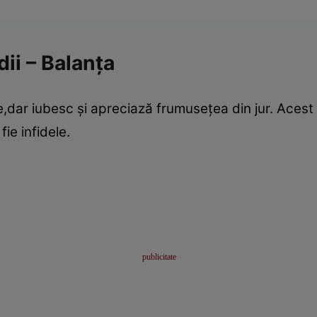
dii – Balanţa
re,dar iubesc şi apreciază frumuseţea din jur. Acest l
ie infidele.