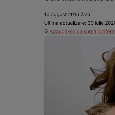
Dezvoltare personală
Îngrijire personală
Casă și grădină
10 august 2016 7:25
Ultima actualizare:
30 iulie 202
Adaugă-ne ca sursă preferat