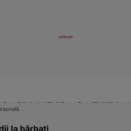
me
Sport
Stil de viață
Click! Pentru Femei
Click! Sănătate
ersonală
ii la bărbaţi