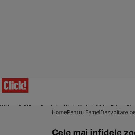
Ultima Oră!
Trending
Actualitate
Vedete
Video
Prime Ti
Home
Pentru Femei
Dezvoltare p
Cele mai infidele zod