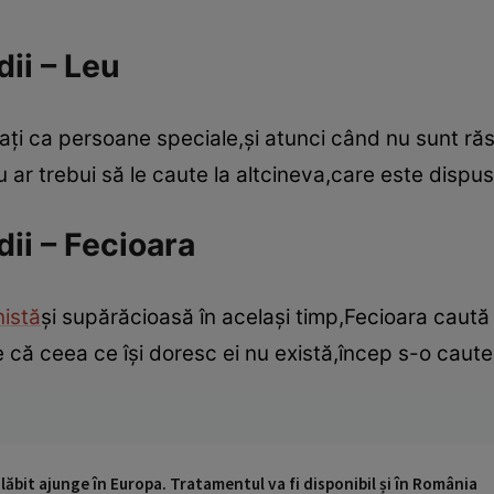
dii – Leu
taţi ca persoane speciale,şi atunci când nu sunt răsfă
r trebui să le caute la altcineva,care este dispusă
dii – Fecioara
nistă
şi supărăcioasă în acelaşi timp,Fecioara caută
că ceea ce îşi doresc ei nu există,încep s-o caute 
ăbit ajunge în Europa. Tratamentul va fi disponibil și în România