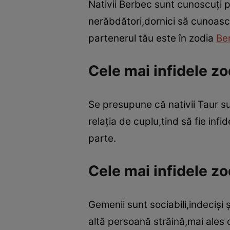
Nativii Berbec sunt cunoscuţi pe
nerăbdători,dornici să cunoască 
partenerul tău este în zodia
Be
Cele mai infidele zo
Se presupune că nativii Taur sun
relaţia de cuplu,tind să fie inf
parte.
Cele mai infidele z
Gemenii sunt sociabili,indecişi ş
altă persoană străină,mai ales