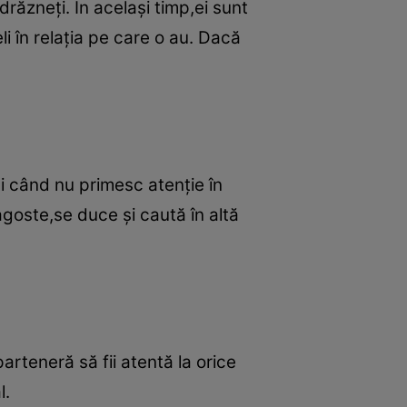
răzneţi. În acelaşi timp,ei sunt
li în relaţia pe care o au. Dacă
ci când nu primesc atenţie în
agoste,se duce şi caută în altă
parteneră să fii atentă la orice
l.