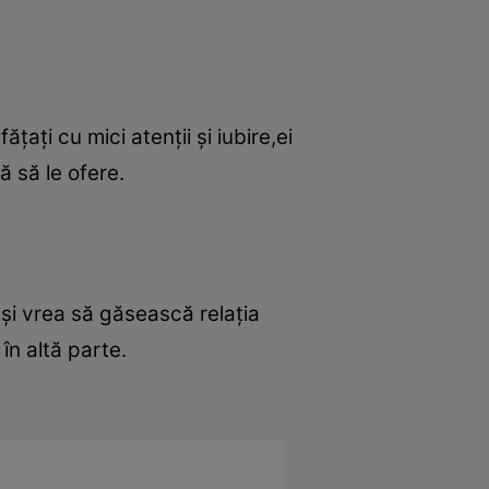
ţaţi cu mici atenţii şi iubire,ei
 să le ofere.
 şi vrea să găsească relaţia
în altă parte.