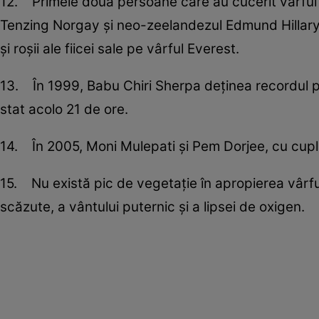
12. Primele două persoane care au cucerit vârful ce
Tenzing Norgay şi neo-zeelandezul Edmund Hillary
şi roşii ale fiicei sale pe vârful Everest.
13. În 1999, Babu Chiri Sherpa deţinea recordul p
stat acolo 21 de ore.
14. În 2005, Moni Mulepati şi Pem Dorjee, cu cuplu
15. Nu există pic de vegetaţie în apropierea vârf
scăzute, a vântului puternic şi a lipsei de oxigen.