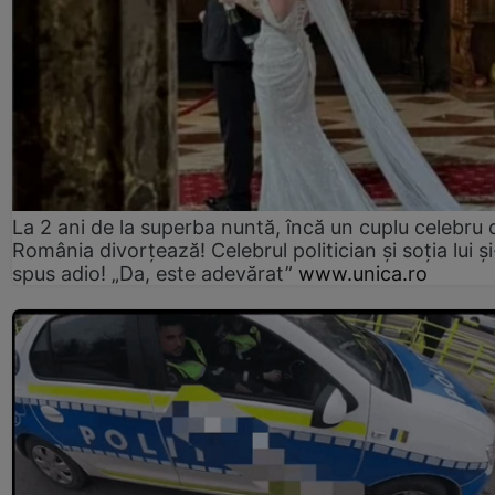
La 2 ani de la superba nuntă, încă un cuplu celebru 
România divorțează! Celebrul politician și soția lui ș
spus adio! „Da, este adevărat”
www.unica.ro