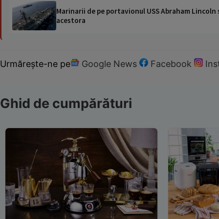
Marinarii de pe portavionul USS Abraham Lincoln su
acestora
Urmărește-ne pe
Google News
Facebook
In
Ghid de cumpărături