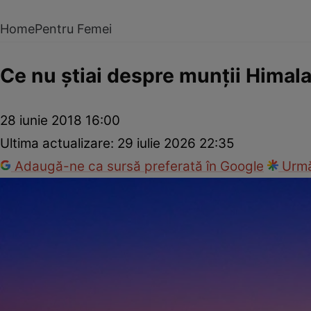
Home
Pentru Femei
Ce nu ştiai despre munţii Himal
28 iunie 2018 16:00
Ultima actualizare:
29 iulie 2026 22:35
Adaugă-ne ca sursă preferată în Google
Urmă