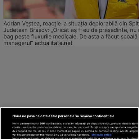
Adrian Veștea, reacție la situația deplorabilă din Spit
Județean Brașov: „Oricât aș fi eu de președinte, nu
bag peste fluxurile medicale. De asta a făcut școală
managerul”
actualitate.net
Nouă ne pasă ca datele tale personale să rămână confidențiale
Noi și partenerii noștri
606
stocăm și/sau accesăm informații pe dispozitivul dvs., precum identificatorii
cookie unici pentru prelucrarea datelor cu caracter personal. Puteți accepta sau gestiona alegerile
dvs. făcând clic mai jos sau în orice moment, pe pagina cu politica de confidențialitate. Aceste alegeri
vor fi raportate partenerilor noștri și nu vă vor afecta navigarea.
Mai multe detalii
Noi si partenerii nostri (retelele de socializare si agentiile de publicitate partenere, precum si furnizorii