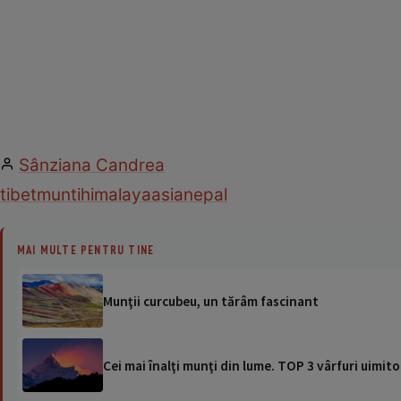
Sânziana Candrea
tibet
munti
himalaya
asia
nepal
MAI MULTE PENTRU TINE
Munţii curcubeu, un tărâm fascinant
Cei mai înalţi munţi din lume. TOP 3 vârfuri uimit