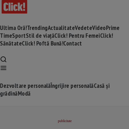
Ultima Oră!
Trending
Actualitate
Vedete
Video
Prime
Time
Sport
Stil de viață
Click! Pentru Femei
Click!
Sănătate
Click! Poftă Bună!
Contact
Dezvoltare personală
Îngrijire personală
Casă și
grădină
Modă