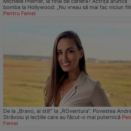
Michelle Pfeiffer, la final de carieră? Actrița aruncă
bomba la Hollywood: „Nu vreau să mai fac niciun fil
Pentru Femei
De la „Bravo, ai stil!” la „ROventura”. Povestea Andr
Străvoiu și lecțiile care au făcut-o mai puternică
Pen
Femei