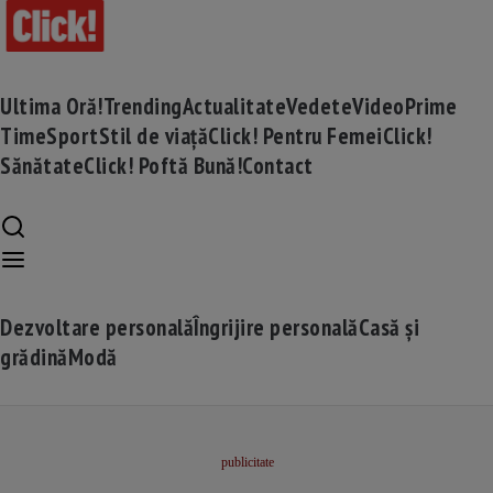
Ultima Oră!
Trending
Actualitate
Vedete
Video
Prime
Time
Sport
Stil de viață
Click! Pentru Femei
Click!
Sănătate
Click! Poftă Bună!
Contact
Dezvoltare personală
Îngrijire personală
Casă și
grădină
Modă