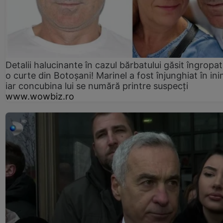
Detalii halucinante în cazul bărbatului găsit îngropat
o curte din Botoșani! Marinel a fost înjunghiat în ini
iar concubina lui se numără printre suspecți
www.wowbiz.ro