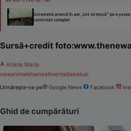
MAI MULTE PENTRU TINE
Ucrainenii aruncă în aer „tot ce mișcă” pe o șose
controlat complet
Sursă+credit foto:www.thenewa
Ariana Maria
vise
animale
haine
alimente
bebelusi
Urmărește-ne pe
Google News
Facebook
In
Ghid de cumpărături