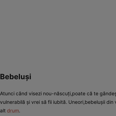
Bebeluşi
Atunci când visezi nou-născuţi,poate că te gândeşt
vulnerabilă şi vrei să fii iubită. Uneori,bebeluşii d
alt
drum
.