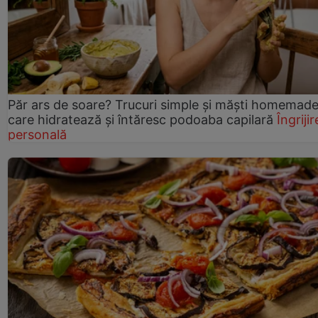
Păr ars de soare? Trucuri simple și măști homemad
care hidratează și întăresc podoaba capilară
Îngrijir
personală