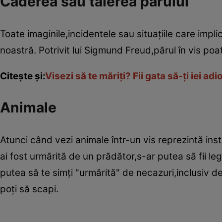
Căderea sau tăierea părului
Toate imaginile,incidentele sau situaţiile care impl
noastră. Potrivit lui Sigmund Freud,părul în vis poat
Citeşte şi:
Visezi să te măriţi? Fii gata să-ţi iei ad
Animale
Atunci când vezi animale într-un vis reprezintă ins
ai fost urmărită de un prădător,s-ar putea să fii le
putea să te simţi "urmărită" de necazuri,inclusiv 
poţi să scapi.