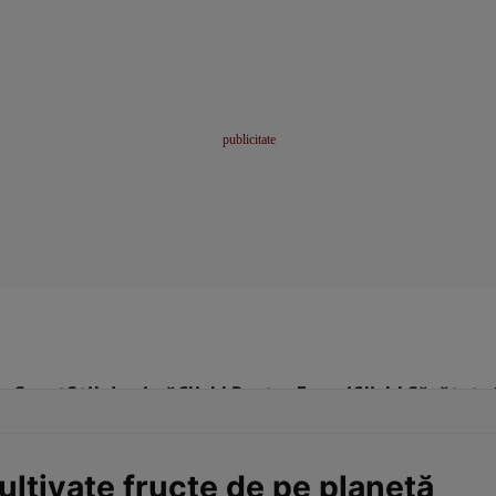
me
Sport
Stil de viață
Click! Pentru Femei
Click! Sănătate
cultivate fructe de pe planetă