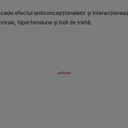
cade efectul anticoncepţionalelor şi interacţionea
esie, hipertensiune şi boli de inimă.