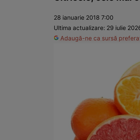
Dezvoltare personală
Îngrijire personală
Casă și grădină
28 ianuarie 2018 7:00
Ultima actualizare:
29 iulie 202
Adaugă-ne ca sursă preferat