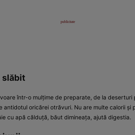
 slăbit
are într-o mulţime de preparate, de la deserturi p
antidotul oricărei otrăvuri. Nu are multe calorii şi p
ie cu apă călduţă, băut dimineaţa, ajută digestia.