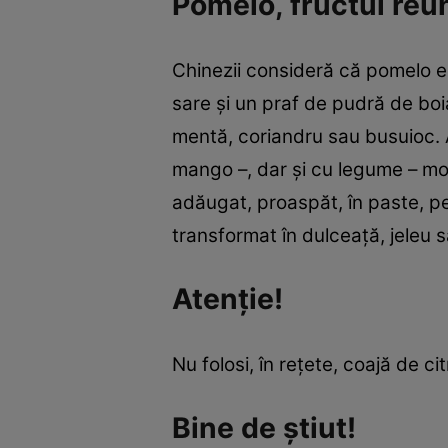
Pomelo, fructul reun
Chinezii consideră că pomelo e 
sare şi un praf de pudră de boia
mentă, coriandru sau busuioc. A
mango –, dar şi cu legume – mor
adăugat, proaspăt, în paste, peş
transformat în dulceaţă, jeleu s
Atenţie!
Nu folosi, în reţete, coajă de ci
Bine de ştiut!