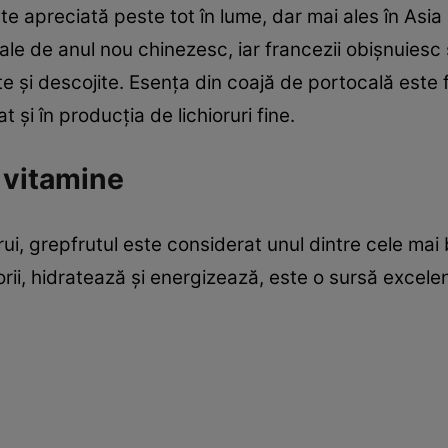
 apreciată peste tot în lume, dar mai ales în Asia şi 
ale de anul nou chinezesc, iar francezii obişnuiesc
 şi descojite. Esenţa din coajă de portocală este fo
şi în producţia de lichioruri fine.
 vitamine
ui, grepfrutul este considerat unul dintre cele mai
orii, hidratează şi energizează, este o sursă excelen
tiox