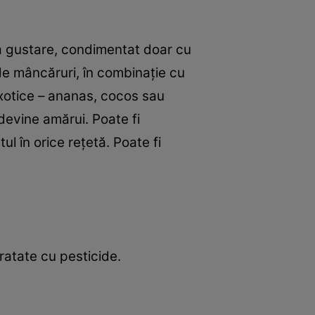
ca gustare, condimentat doar cu
l de mâncăruri, în combinaţie cu
exotice – ananas, cocos sau
devine amărui. Poate fi
ul în orice reţetă. Poate fi
tratate cu pesticide.