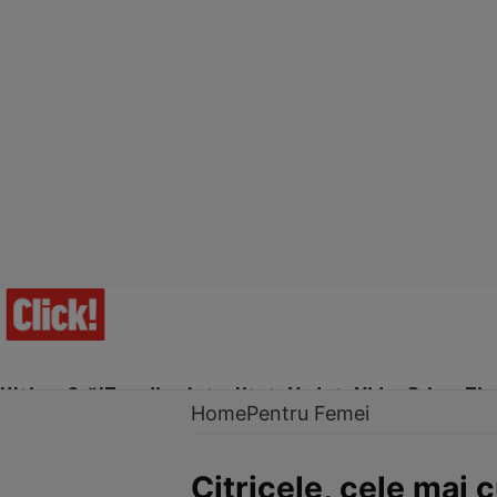
Ultima Oră!
Trending
Actualitate
Vedete
Video
Prime Ti
Home
Pentru Femei
Citricele, cele mai 