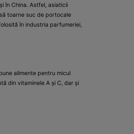
în China. Astfel, asiaticii
 să toarne suc de portocale
losită în industria parfumeriei,
 bune alimente pentru micul
tă din vitaminele A şi C, dar şi
idan