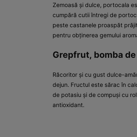
Zemoasă şi dulce, portocala este
cumpără cutii întregi de portoc
peste castanele proaspăt prăjite
pentru obţinerea gemului aromat 
Grepfrut, bomba de
Răcoritor şi cu gust dulce-amăr
dejun. Fructul este sărac în cal
de potasiu şi de compuşi cu rol
an