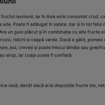
iunii
fructul reuniunii, iar în Asia este consumat crud, 
 iute. Poate fi adăugat în salate, dar şi în tot felu
re un gust plăcut şi în combinaţie cu alte fructe 
covi, ridichi şi ceapă verde. Dacă e gătit, pomelo 
te, pui, creveţi şi poate înlocui lămâia sau grepfrut
au sirop, iar coaja poate fi confiată.
trice rasă, decât dacă ai la dispoziţie fructe bio, ne