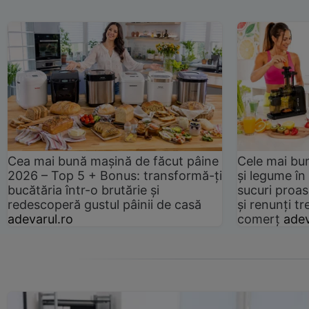
Cea mai bună mașină de făcut pâine
Cele mai bu
2026 – Top 5 + Bonus: transformă-ți
și legume în
bucătăria într-o brutărie și
sucuri proas
redescoperă gustul pâinii de casă
și renunți tr
adevarul.ro
comerț
adev