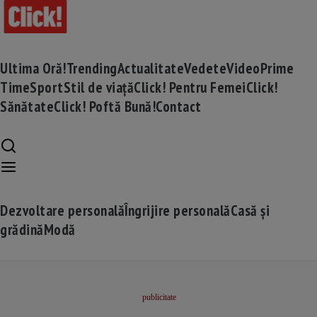
Ultima Oră!
Trending
Actualitate
Vedete
Video
Prime
Time
Sport
Stil de viață
Click! Pentru Femei
Click!
Sănătate
Click! Poftă Bună!
Contact
Dezvoltare personală
Îngrijire personală
Casă și
grădină
Modă