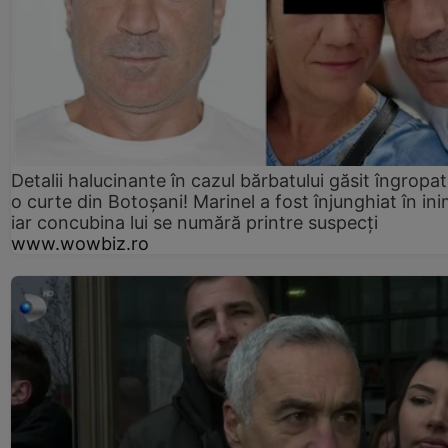
Detalii halucinante în cazul bărbatului găsit îngropat
o curte din Botoșani! Marinel a fost înjunghiat în ini
iar concubina lui se numără printre suspecți
www.wowbiz.ro