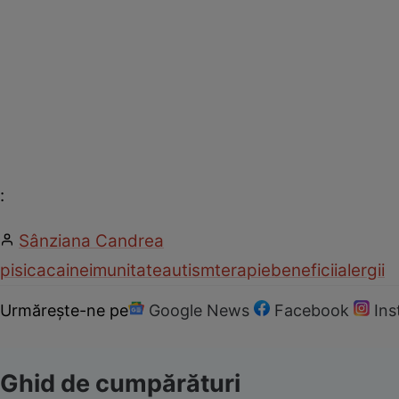
:
Sânziana Candrea
pisica
caine
imunitate
autism
terapie
beneficii
alergii
Urmărește-ne pe
Google News
Facebook
In
Ghid de cumpărături