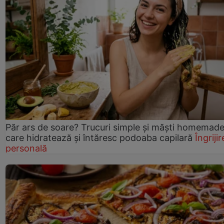
Păr ars de soare? Trucuri simple și măști homemad
care hidratează și întăresc podoaba capilară
Îngrijir
personală