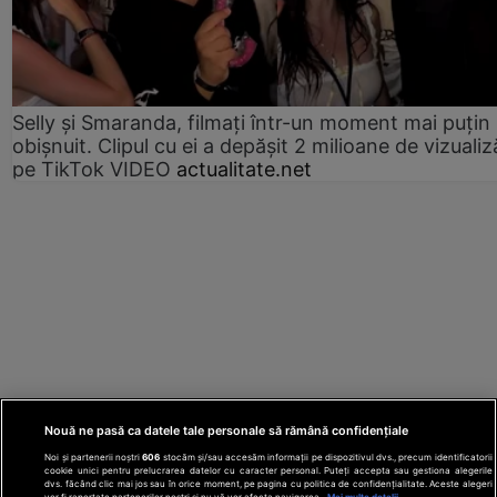
Selly și Smaranda, filmați într-un moment mai puțin
obișnuit. Clipul cu ei a depășit 2 milioane de vizualiz
pe TikTok VIDEO
actualitate.net
Nouă ne pasă ca datele tale personale să rămână confidențiale
Noi și partenerii noștri
606
stocăm și/sau accesăm informații pe dispozitivul dvs., precum identificatorii
cookie unici pentru prelucrarea datelor cu caracter personal. Puteți accepta sau gestiona alegerile
dvs. făcând clic mai jos sau în orice moment, pe pagina cu politica de confidențialitate. Aceste alegeri
vor fi raportate partenerilor noștri și nu vă vor afecta navigarea.
Mai multe detalii