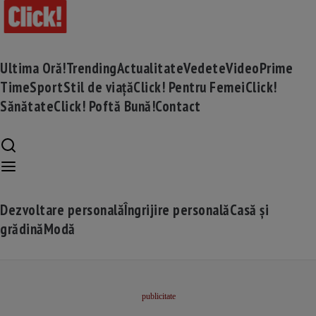
Ultima Oră!
Trending
Actualitate
Vedete
Video
Prime
Time
Sport
Stil de viață
Click! Pentru Femei
Click!
Sănătate
Click! Poftă Bună!
Contact
Dezvoltare personală
Îngrijire personală
Casă și
grădină
Modă