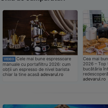
Cele mai bune espressoare
Cea mai bun
VIDEO
2026 – Top 
manuale cu portafiltru 2026: cum
bucătăria înt
obții un espresso de nivel barista
redescoperă 
chiar la tine acasă
adevarul.ro
adevarul.ro