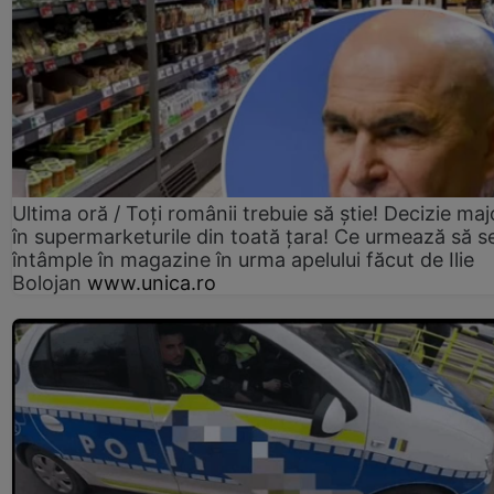
Ultima oră / Toți românii trebuie să știe! Decizie maj
în supermarketurile din toată țara! Ce urmează să s
întâmple în magazine în urma apelului făcut de Ilie
Bolojan
www.unica.ro