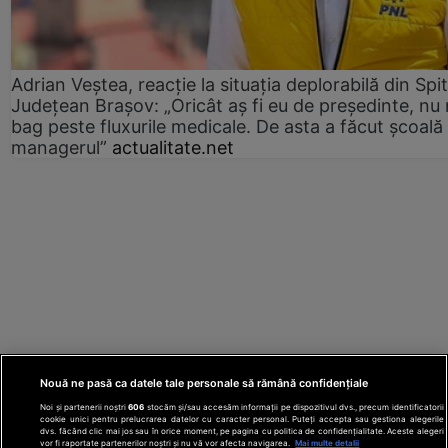
Adrian Veștea, reacție la situația deplorabilă din Spit
Județean Brașov: „Oricât aș fi eu de președinte, nu
bag peste fluxurile medicale. De asta a făcut școală
managerul”
actualitate.net
Nouă ne pasă ca datele tale personale să rămână confidențiale
Noi și partenerii noștri
606
stocăm și/sau accesăm informații pe dispozitivul dvs., precum identificatorii
cookie unici pentru prelucrarea datelor cu caracter personal. Puteți accepta sau gestiona alegerile
dvs. făcând clic mai jos sau în orice moment, pe pagina cu politica de confidențialitate. Aceste alegeri
vor fi raportate partenerilor noștri și nu vă vor afecta navigarea.
Mai multe detalii