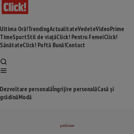
Ultima Oră!
Trending
Actualitate
Vedete
Video
Prime
Time
Sport
Stil de viață
Click! Pentru Femei
Click!
Sănătate
Click! Poftă Bună!
Contact
Dezvoltare personală
Îngrijire personală
Casă și
grădină
Modă