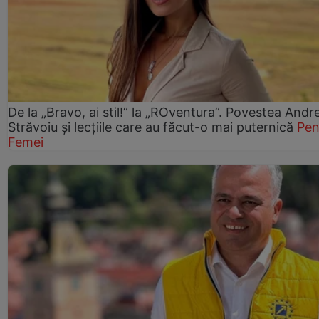
De la „Bravo, ai stil!” la „ROventura”. Povestea Andr
Străvoiu și lecțiile care au făcut-o mai puternică
Pen
Femei