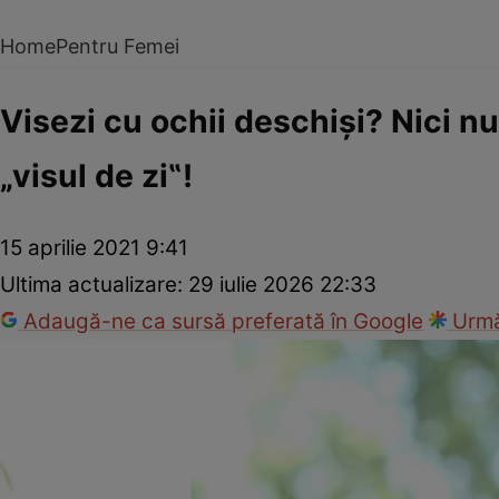
Home
Pentru Femei
Visezi cu ochii deschişi? Nici nu
„visul de zi‟!
15 aprilie 2021 9:41
Ultima actualizare:
29 iulie 2026 22:33
Adaugă-ne ca sursă preferată în Google
Urmă