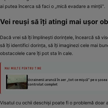
ai putea încerca să faci o „mică evadare a minţii‟.
Vei reuşi să îţi atingi mai uşor o
Dacă vrei să îţi împlineşti dorinţele, încearcă să vi
să îţi identifici dorinţa, să îţi imaginezi cele mai bu
obstacolele care îţi pot sta în cale.
MAI MULTE PENTRU TINE
Ucrainenii aruncă în aer „tot ce mișcă” pe o șose
controlat complet
Visatul cu ochii deschişi poate fi o problemă doar atu