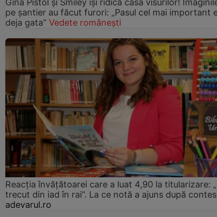
Gina Pistol și Smiley își ridică casa visurilor! Imaginil
pe șantier au făcut furori: „Pasul cel mai important 
deja gata”
Vedete românești
Reacția învățătoarei care a luat 4,90 la titularizare:
trecut din iad în rai”. La ce notă a ajuns după contes
adevarul.ro