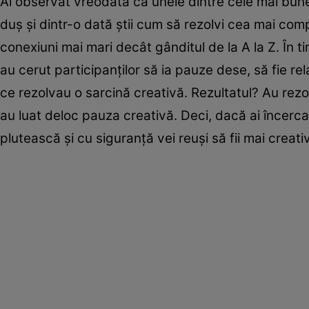
Ai observat vreodată că unele dintre cele mai bune i
duş şi dintr-o dată ştii cum să rezolvi cea mai com
conexiuni mai mari decât gânditul de la A la Z. În t
au cerut participanţilor să ia pauze dese, să fie rel
ce rezolvau o sarcină creativă. Rezultatul? Au rez
au luat deloc pauza creativă. Deci, dacă ai încercat 
plutească şi cu siguranţă vei reuşi să fii mai creativ