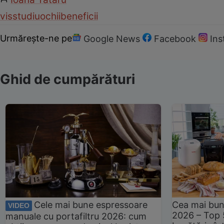
vis
studiu
ochii
beneficii
Urmărește-ne pe
Google News
Facebook
In
Ghid de cumpărături
Cele mai bune espressoare
Cea mai bun
VIDEO
2026 – Top 
manuale cu portafiltru 2026: cum