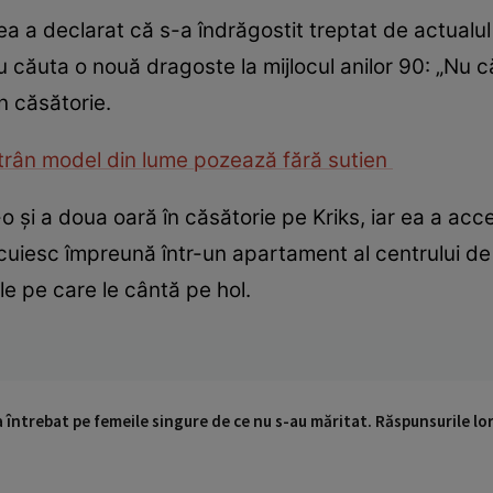
 ea a declarat că s-a îndrăgostit treptat de actualu
 nu căuta o nouă dragoste la mijlocul anilor 90: „Nu
în căsătorie.
ătrân model din lume pozează fără sutien
o și a doua oară în căsătorie pe Kriks, iar ea a acc
uiesc împreună într-un apartament al centrului de sen
le pe care le cântă pe hol.
a întrebat pe femeile singure de ce nu s-au măritat. Răspunsurile lor