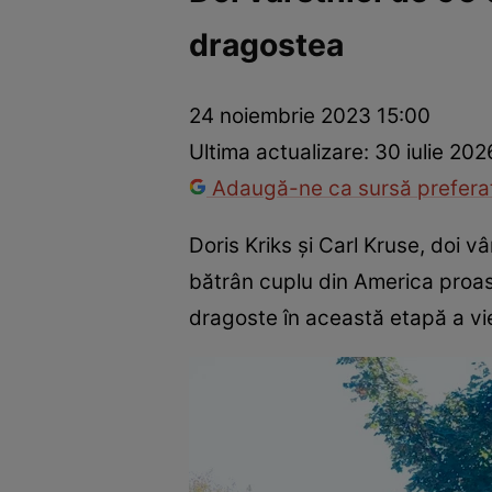
dragostea
Dezvoltare personală
Îngrijire personală
Casă și grădină
24 noiembrie 2023 15:00
Ultima actualizare:
30 iulie 202
Adaugă-ne ca sursă preferat
Doris Kriks și Carl Kruse, doi vâ
bătrân cuplu din America proas
dragoste în această etapă a vie