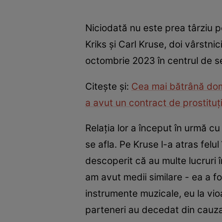
Niciodată nu este prea târziu pen
Kriks și Carl Kruse, doi vârstn
octombrie 2023 în centrul de se
Citește și:
Cea mai bătrână domi
a avut un contract de prostituț
Relația lor a început în urmă c
se afla. Pe Kruse l-a atras felu
descoperit că au multe lucruri î
am avut medii similare - ea a fo
instrumente muzicale, eu la vioar
parteneri au decedat din cauz