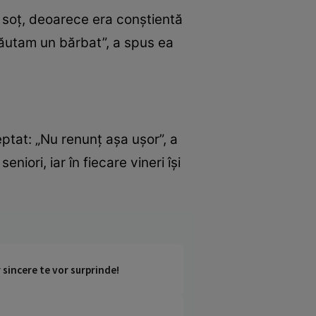
l soț, deoarece era conștientă
 căutam un bărbat”, a spus ea
eptat: „Nu renunț așa ușor”, a
iori, iar în fiecare vineri își
 sincere te vor surprinde!