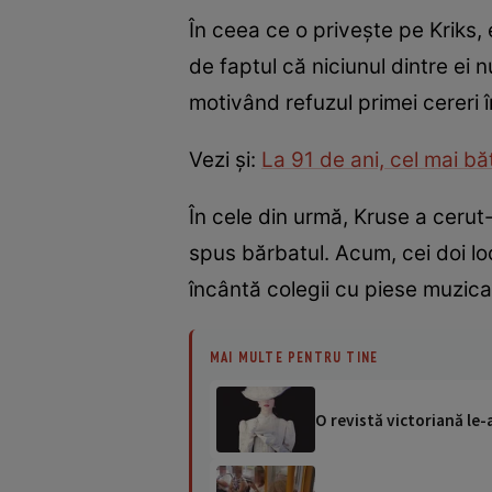
În ceea ce o privește pe Kriks,
de faptul că niciunul dintre ei
motivând refuzul primei cereri 
Vezi și:
La 91 de ani, cel mai b
În cele din urmă, Kruse a cerut-
spus bărbatul. Acum, cei doi loc
încântă colegii cu piese muzica
MAI MULTE PENTRU TINE
O revistă victoriană le-