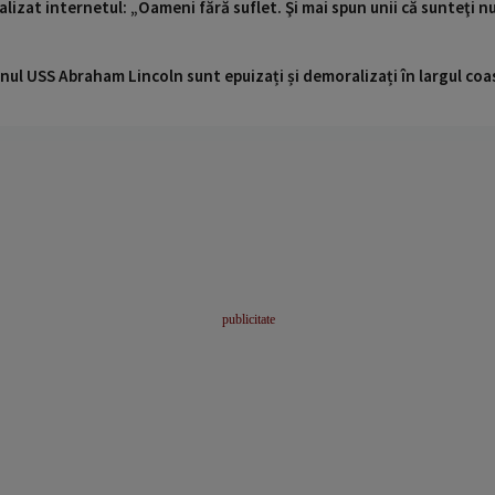
lizat internetul: „Oameni fără suflet. Şi mai spun unii că sunteţi n
nul USS Abraham Lincoln sunt epuizați și demoralizați în largul coas