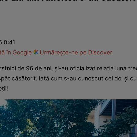
Modă
6 0:41
ă în Google
Urmărește-ne pe Discover
rstnici de 96 de ani, și-au oficializat relația luna tr
păt căsătorit. Iată cum s-au cunoscut cei doi și cu
ții!