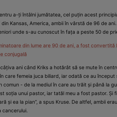
tru a-ți întâlni jumătatea, cel puțin acest principiu
ici din Kansas, America, ambii în vârstă de 96 de an
niori unde s-au cunoscut în fața a peste 50 de pri
natoare din lume are 90 de ani, a fost convertită 
ie conjugală
u câțiva ani când Kriks a hotărât să se mute în cent
l în care femeia juca biliard, iar odată ce au începu
n comun - de la mediul în care au trăit și până la gu
st soția unui pastor, iar tatăl meu a fost pastor. Și 
ă și ea la pian”, a spus Kruse. De altfel, ambii erau 
a cancerului.