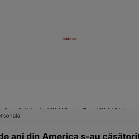
me
Sport
Stil de viață
Click! Pentru Femei
Click! Sănătate
ersonală
de ani din America s-au căsătorit