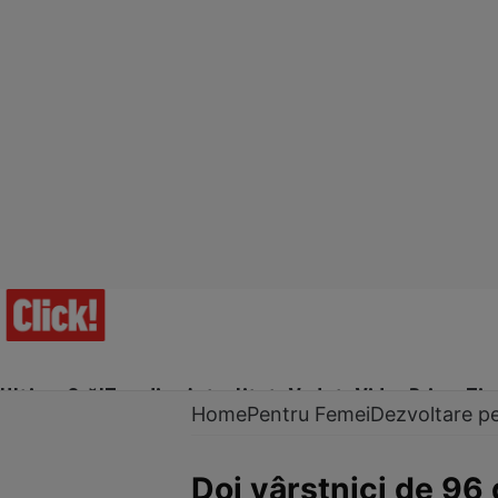
Ultima Oră!
Trending
Actualitate
Vedete
Video
Prime Ti
Home
Pentru Femei
Dezvoltare p
Doi vârstnici de 96 