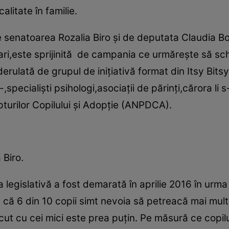
alitate în familie.
ă de senatoarea Rozalia Biro şi de deputata Claudia 
i,este sprijinită de campania ce urmăreşte să schim
erulată de grupul de iniţiativă format din Itsy Bits
e-,specialişti psihologi,asociaţii de părinţi,cărora li 
turilor Copilului şi Adopţie (ANPDCA).
 Biro.
a legislativă a fost demarată în aprilie 2016 în urm
că 6 din 10 copii simt nevoia să petreacă mai mult
ecut cu cei mici este prea puţin. Pe măsură ce copil