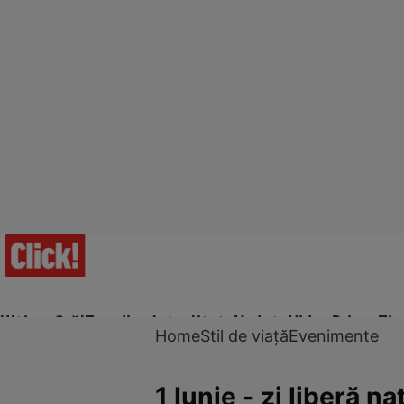
Ultima Oră!
Trending
Actualitate
Vedete
Video
Prime Ti
Home
Stil de viață
Evenimente
1 Iunie - zi liberă na