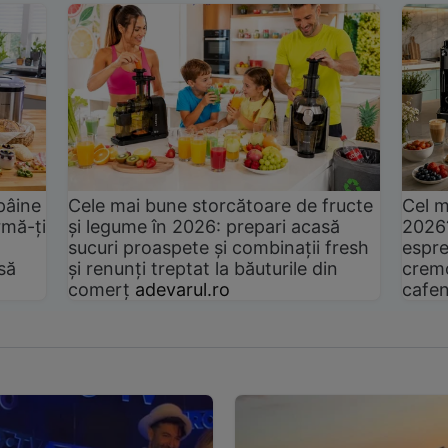
pâine
Cele mai bune storcătoare de fructe
Cel m
rmă-ți
și legume în 2026: prepari acasă
2026
sucuri proaspete și combinații fresh
espre
să
și renunți treptat la băuturile din
cremo
comerț
adevarul.ro
cafen