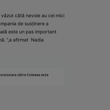
m văzut câtă nevoie au cei mici
campania de susţinere a
ională este un pas important
nă. ”,a afirmat Nadia
rovizionare către Crimeea este