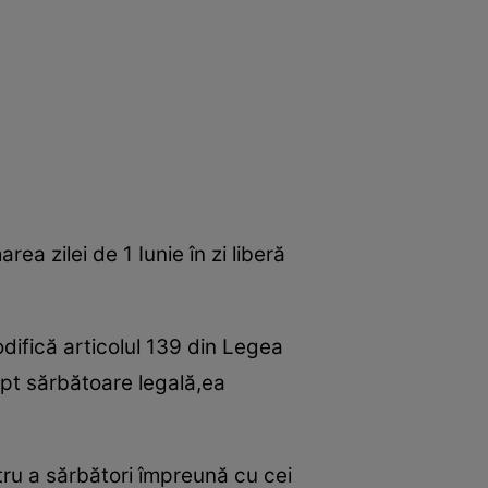
a zilei de 1 Iunie în zi liberă
difică articolul 139 din Legea
ept sărbătoare legală,ea
entru a sărbători împreună cu cei