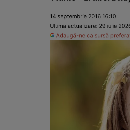
Trucuri de frumusețe
Dragoste și Sex
Evenimente
Horos
14 septembrie 2016 16:10
Ultima actualizare:
29 iulie 202
Adaugă-ne ca sursă preferat