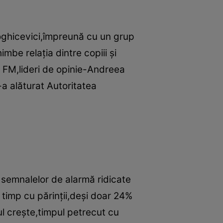
Boghicevici,împreună cu un grup
be relaţia dintre copiii şi
y FM,lideri de opinie-Andreea
s-a alăturat Autoritatea
a semnalelor de alarmă ridicate
 timp cu părinţii,deşi doar 24%
ul creşte,timpul petrecut cu