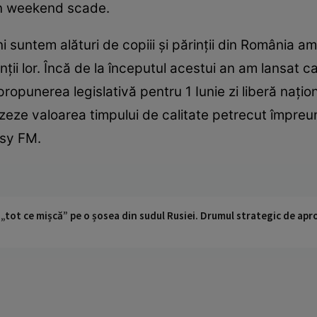
i în weekend scade.
i suntem alături de copiii şi părinţii din România a
nţii lor. Încă de la începutul acestui an am lansat 
i propunerea legislativă pentru 1 Iunie zi liberă naţ
tizeze valoarea timpului de calitate petrecut împreu
tsy FM.
 „tot ce mișcă” pe o șosea din sudul Rusiei. Drumul strategic de ap