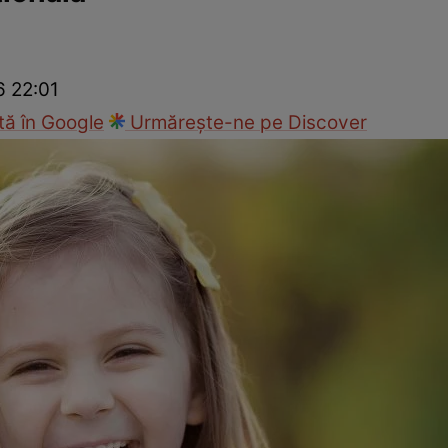
cop
Rețete culinare
Travel
6 22:01
ă în Google
Urmărește-ne pe Discover