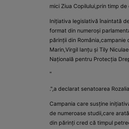
mici Ziua Copilului,prin timp de c
Iniţiativa legislativă înaintat
format din numeroşi parlamentar
părinţii din România,campanie d
Marin,Virgil Ianţu şi Tily Nicula
Naţională pentru Protecţia Drep
"
.",a declarat senatoarea Rozalia
Campania care susţine iniţiativ
de numeroase studii,care arată 
din părinţi cred că timpul petr