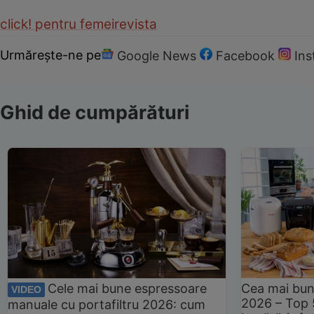
click! pentru femei
revista
Urmărește-ne pe
Google News
Facebook
In
Ghid de cumpărături
Cele mai bune espressoare
Cea mai bun
VIDEO
2026 – Top 
manuale cu portafiltru 2026: cum