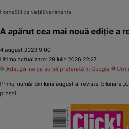
Home
Stil de viață
Evenimente
A apărut cea mai nouă ediţie a re
4 august 2023 9:00
Ultima actualizare:
29 iulie 2026 22:27
Adaugă-ne ca sursă preferată în Google
Urmă
Primul număr din luna august al revistei bilunare „
presei