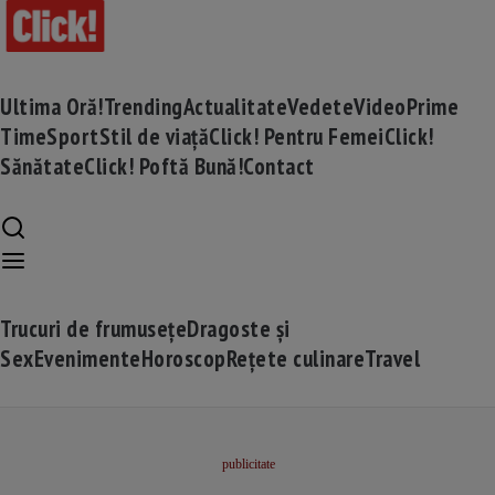
Ultima Oră!
Trending
Actualitate
Vedete
Video
Prime
Time
Sport
Stil de viață
Click! Pentru Femei
Click!
Sănătate
Click! Poftă Bună!
Contact
Trucuri de frumusețe
Dragoste și
Sex
Evenimente
Horoscop
Rețete culinare
Travel