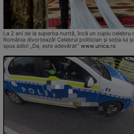
La 2 ani de la superba nuntă, încă un cuplu celebru 
România divorțează! Celebrul politician și soția lui ș
spus adio! „Da, este adevărat”
www.unica.ro