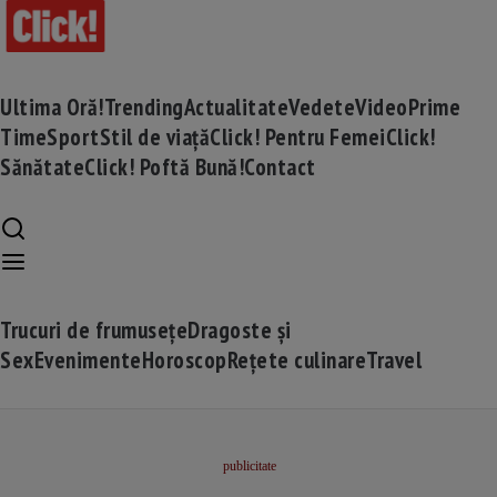
Ultima Oră!
Trending
Actualitate
Vedete
Video
Prime
Time
Sport
Stil de viață
Click! Pentru Femei
Click!
Sănătate
Click! Poftă Bună!
Contact
Trucuri de frumusețe
Dragoste și
Sex
Evenimente
Horoscop
Rețete culinare
Travel