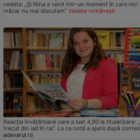
vedeta: „Și Nina a venit într-un moment în care nici
măcar nu mai discutam”
Vedete românești
Reacția învățătoarei care a luat 4,90 la titularizare:
trecut din iad în rai”. La ce notă a ajuns după contes
adevarul.ro