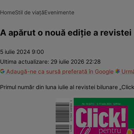
Home
Stil de viață
Evenimente
A apărut o nouă ediţie a revistei
5 iulie 2024 9:00
Ultima actualizare:
29 iulie 2026 22:28
Adaugă-ne ca sursă preferată în Google
Urmă
Primul număr din luna iulie al revistei bilunare „Cli