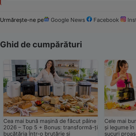
Urmărește-ne pe
Google News
Facebook
In
Ghid de cumpărături
Cea mai bună mașină de făcut pâine
Cele mai bu
2026 – Top 5 + Bonus: transformă-ți
și legume în
bucătăria într-o brutărie și
sucuri proas