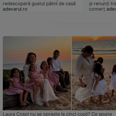
redescoperă gustul pâinii de casă
și renunți tr
adevarul.ro
comerț
adev
Laura Cosoi nu se oprește la cinci copii? Ce spune