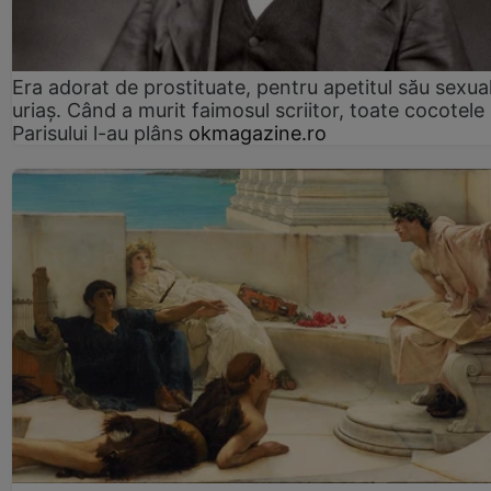
Era adorat de prostituate, pentru apetitul său sexua
uriaș. Când a murit faimosul scriitor, toate cocotele
Parisului l-au plâns
okmagazine.ro