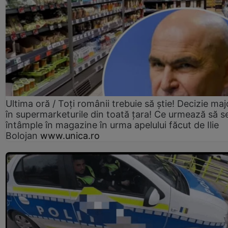
Ultima oră / Toți românii trebuie să știe! Decizie maj
în supermarketurile din toată țara! Ce urmează să s
întâmple în magazine în urma apelului făcut de Ilie
Bolojan
www.unica.ro