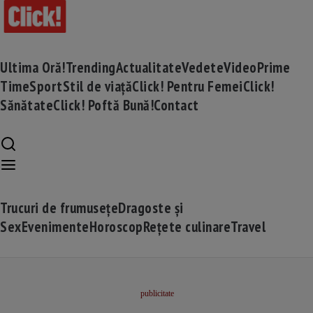
Ultima Oră!
Trending
Actualitate
Vedete
Video
Prime
Time
Sport
Stil de viață
Click! Pentru Femei
Click!
Sănătate
Click! Poftă Bună!
Contact
Trucuri de frumusețe
Dragoste și
Sex
Evenimente
Horoscop
Rețete culinare
Travel