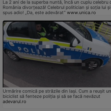
La 2 ani de la superba nuntă, încă un cuplu celebru 
România divorțează! Celebrul politician și soția lui ș
spus adio! „Da, este adevărat”
www.unica.ro
Urmărire comică pe străzile din Iași. Cum a reușit u
biciclist să fenteze poliția și să se facă nevăzut
adevarul.ro