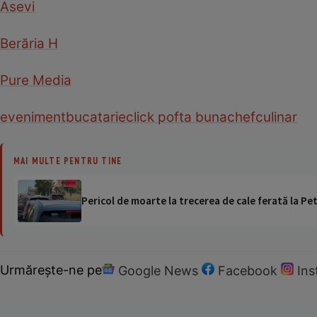
Asevi
Berăria H
Pure Media
eveniment
bucatarie
click pofta buna
chef
culinar
MAI MULTE PENTRU TINE
Pericol de moarte la trecerea de cale ferată la Pet
Urmărește-ne pe
Google News
Facebook
In