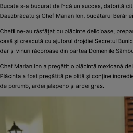
Bucate s-a bucurat de încă un succes, datorită citi
Daezbrăcatu şi Chef Marian Ion, bucătarul Berăriei 
Chefii ne-au răsfăţat cu plăcinte delicioase, prepar
casă şi crescută cu ajutorul drojdiei Secretul Buni
dar şi vinuri răcoroase din partea Domeniile Sâmbu
Chef Marian Ion a pregătit o plăcintă mexicană delici
Plăcinta a fost pregătită pe plită şi conţine ingre
de porumb, ardei jalapeno şi ardei gras.