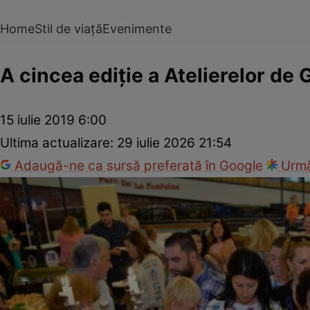
Home
Stil de viață
Evenimente
A cincea ediţie a Atelierelor de 
15 iulie 2019 6:00
Ultima actualizare:
29 iulie 2026 21:54
Adaugă-ne ca sursă preferată în Google
Urmă