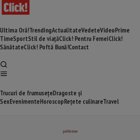
Ultima Oră!
Trending
Actualitate
Vedete
Video
Prime
Time
Sport
Stil de viață
Click! Pentru Femei
Click!
Sănătate
Click! Poftă Bună!
Contact
Trucuri de frumusețe
Dragoste și
Sex
Evenimente
Horoscop
Rețete culinare
Travel