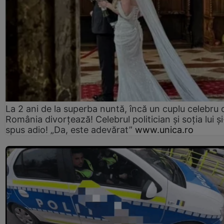
La 2 ani de la superba nuntă, încă un cuplu celebru 
România divorțează! Celebrul politician și soția lui ș
spus adio! „Da, este adevărat”
www.unica.ro