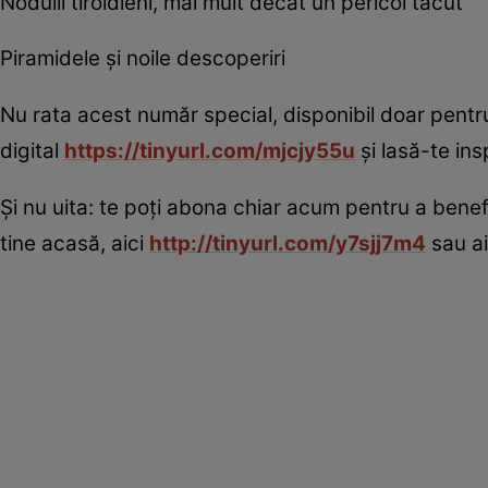
Nodulii tiroidieni, mai mult decât un pericol tăcut
Piramidele şi noile descoperiri
Nu rata acest număr special, disponibil doar pentru
digital
https://tinyurl.com/mjcjy55u
și lasă-te ins
Și nu uita: te poți abona chiar acum pentru a benefic
tine acasă, aici
http://tinyurl.com/y7sjj7m4
sau a