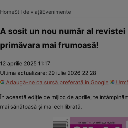
Home
Stil de viață
Evenimente
A sosit un nou număr al revistei „
primăvara mai frumoasă!
12 aprilie 2025 11:17
Ultima actualizare:
29 iulie 2026 22:28
Adaugă-ne ca sursă preferată în Google
Urmă
În această ediție de mijloc de aprilie, te întâmpinăm 
mai sănătoasă și mai echilibrată.