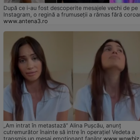
După ce i-au fost descoperite mesajele vechi de pe
Instagram, o regină a frumuseții a rămas fără coro
www.antena3.ro
„Am intrat în metastază” Alina Pușcău, anunț
cutremurător înainte să intre în operație! Vedeta a
transmis un mesaj emoționant fanilor
www.wowbiz.