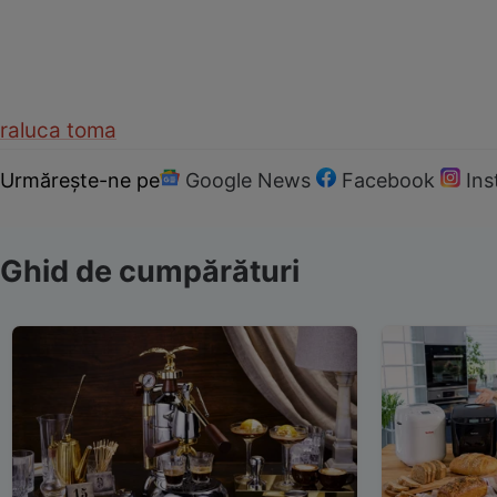
raluca toma
Urmărește-ne pe
Google News
Facebook
In
Ghid de cumpărături