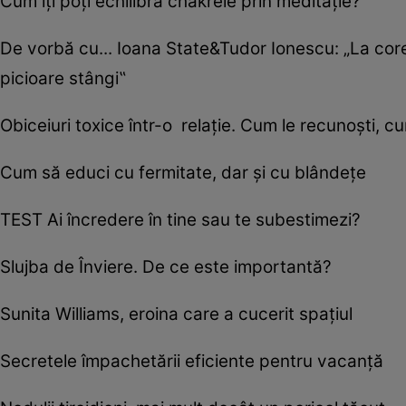
Cum îţi poţi echilibra chakrele prin meditaţie?
De vorbă cu... Ioana State&Tudor Ionescu: „La co
picioare stângi‟
Obiceiuri toxice într-o relație. Cum le recunoști, cu
Cum să educi cu fermitate, dar şi cu blândeţe
TEST Ai încredere în tine sau te subestimezi?
Slujba de Înviere. De ce este importantă?
Sunita Williams, eroina care a cucerit spațiul
Secretele împachetării eficiente pentru vacanţă