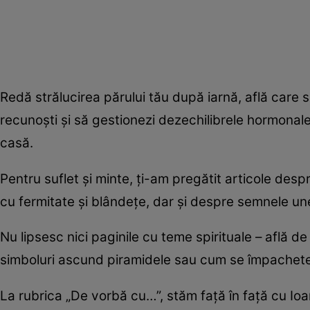
Redă strălucirea părului tău după iarnă, află care
recunoști și să gestionezi dezechilibrele hormonale
casă.
Pentru suflet și minte, ți-am pregătit articole des
cu fermitate și blândețe, dar și despre semnele unei
Nu lipsesc nici paginile cu teme spirituale – află 
simboluri ascund piramidele sau cum se împacheteaz
La rubrica „De vorbă cu…”, stăm față în față cu Ioa