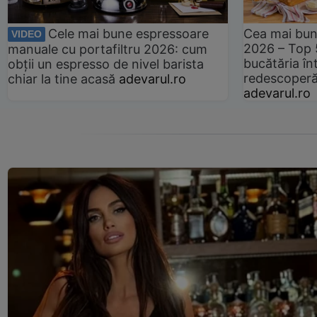
Cele mai bune espressoare
Cea mai bun
VIDEO
2026 – Top 
manuale cu portafiltru 2026: cum
bucătăria înt
obții un espresso de nivel barista
redescoperă 
chiar la tine acasă
adevarul.ro
adevarul.ro