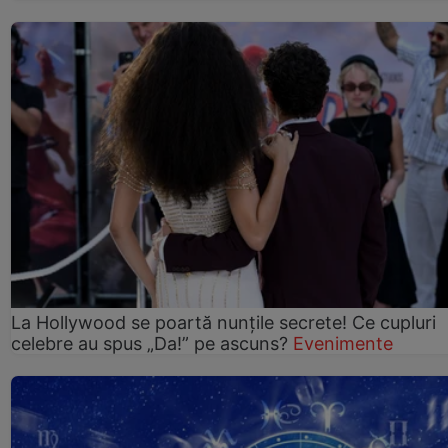
La Hollywood se poartă nunțile secrete! Ce cupluri
celebre au spus „Da!” pe ascuns?
Evenimente