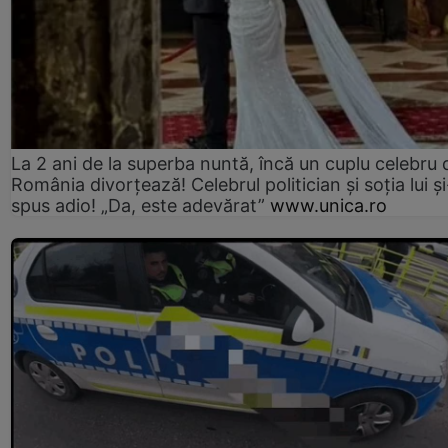
La 2 ani de la superba nuntă, încă un cuplu celebru 
România divorțează! Celebrul politician și soția lui ș
spus adio! „Da, este adevărat”
www.unica.ro