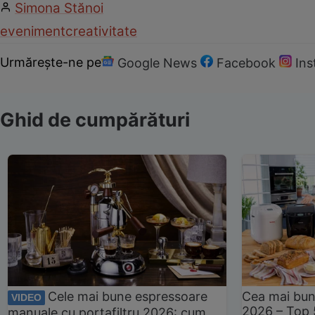
Simona Stănoi
eveniment
creativitate
Urmărește-ne pe
Google News
Facebook
In
Ghid de cumpărături
Cele mai bune espressoare
Cea mai bun
VIDEO
2026 – Top 
manuale cu portafiltru 2026: cum