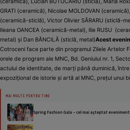
(ceramică), Lucian BUTUCARIU (sticlă), Maria Rox
GRATI (ceramică), Nicolae MOLDOVAN (ceramică)
(ceramică-sticlă), Victor Olivier SĂRARU (sticlă-
Ileana OANCEA (ceramică-metal), Ilie RUSU (ceram
metal) şi Dan BĂNCILĂ (sticlă, metal)
Acest evenim
Cotroceni face parte din programul Zilele Artelor Fo
orele de program ale MNC, Bd. Geniului nr. 1, Sect
actului de identitate, de marţi până duminică, între
expoziţional de istorie şi artă al MNC, preţul unui bi
MAI MULTE PENTRU TINE
Spring Fashion Gala – cel mai aşteptat evenimen