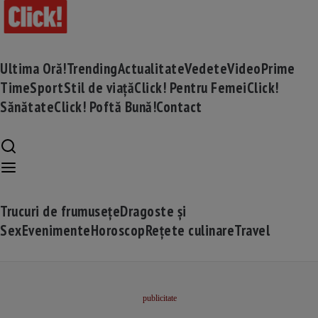
Ultima Oră!
Trending
Actualitate
Vedete
Video
Prime
Time
Sport
Stil de viață
Click! Pentru Femei
Click!
Sănătate
Click! Poftă Bună!
Contact
Trucuri de frumusețe
Dragoste și
Sex
Evenimente
Horoscop
Rețete culinare
Travel