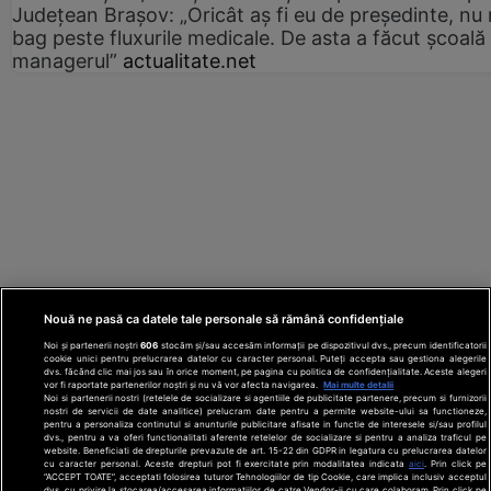
Județean Brașov: „Oricât aș fi eu de președinte, nu
bag peste fluxurile medicale. De asta a făcut școală
managerul”
actualitate.net
Nouă ne pasă ca datele tale personale să rămână confidențiale
Noi și partenerii noștri
606
stocăm și/sau accesăm informații pe dispozitivul dvs., precum identificatorii
cookie unici pentru prelucrarea datelor cu caracter personal. Puteți accepta sau gestiona alegerile
dvs. făcând clic mai jos sau în orice moment, pe pagina cu politica de confidențialitate. Aceste alegeri
vor fi raportate partenerilor noștri și nu vă vor afecta navigarea.
Mai multe detalii
Noi si partenerii nostri (retelele de socializare si agentiile de publicitate partenere, precum si furnizorii
nostri de servicii de date analitice) prelucram date pentru a permite website-ului sa functioneze,
Din rețeaua Adevărul Holding:
Adevarul.ro
pentru a personaliza continutul si anunturile publicitare afisate in functie de interesele si/sau profilul
Click.ro
ClickPoftaBuna.ro
ClickSanatate.ro
dvs., pentru a va oferi functionalitati aferente retelelor de socializare si pentru a analiza traficul pe
website. Beneficiati de drepturile prevazute de art. 15-22 din GDPR in legatura cu prelucrarea datelor
ClickPentruFemei.ro
DilemaVeche.ro
cu caracter personal. Aceste drepturi pot fi exercitate prin modalitatea indicata
aici
. Prin click pe
OkMagazine.ro
Historia.ro
“ACCEPT TOATE”, acceptati folosirea tuturor Tehnologiilor de tip Cookie, care implica inclusiv acceptul
dvs. cu privire la stocarea/accesarea informatiilor de catre Vendor-ii cu care colaboram. Prin click pe