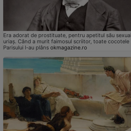
Era adorat de prostituate, pentru apetitul său sexua
uriaș. Când a murit faimosul scriitor, toate cocotele
Parisului l-au plâns
okmagazine.ro