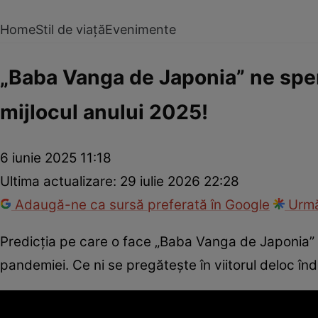
Home
Stil de viață
Evenimente
„Baba Vanga de Japonia” ne sper
mijlocul anului 2025!
6 iunie 2025 11:18
Ultima actualizare:
29 iulie 2026 22:28
Adaugă-ne ca sursă preferată în Google
Urmă
Predicția pe care o face „Baba Vanga de Japonia” n
pandemiei. Ce ni se pregătește în viitorul deloc în