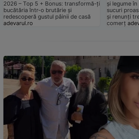
2026 – Top 5 + Bonus: transformă-ți
și legume în
bucătăria într-o brutărie și
sucuri proas
redescoperă gustul pâinii de casă
și renunți tr
adevarul.ro
comerț
adev