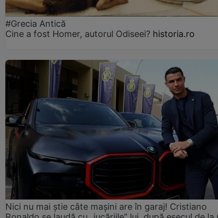
#Grecia Antică
Cine a fost Homer, autorul Odiseei?
historia.ro
Nici nu mai știe câte mașini are în garaj! Cristiano
Ronaldo se laudă cu „jucăriile” lui, după eșecul de l