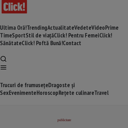
Ultima Oră!
Trending
Actualitate
Vedete
Video
Prime
Time
Sport
Stil de viață
Click! Pentru Femei
Click!
Sănătate
Click! Poftă Bună!
Contact
Trucuri de frumusețe
Dragoste și
Sex
Evenimente
Horoscop
Rețete culinare
Travel