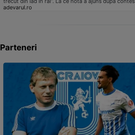
trecut din iad în rai”. La ce notă a ajuns după contes
adevarul.ro
Parteneri