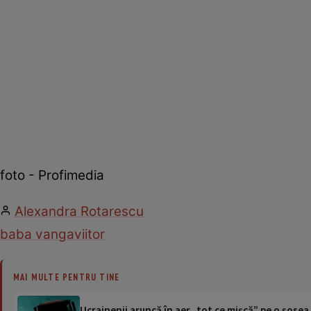
foto - Profimedia
Alexandra Rotarescu
baba vanga
viitor
MAI MULTE PENTRU TINE
Ucrainenii aruncă în aer „tot ce mișcă” pe o șose