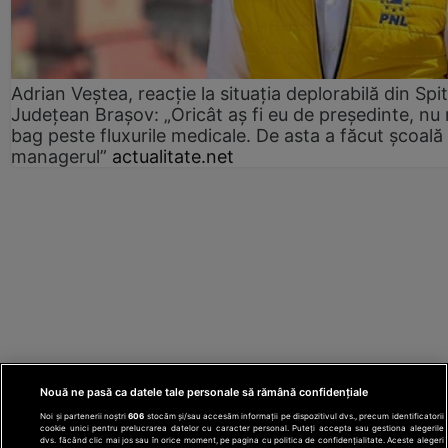
Adrian Veștea, reacție la situația deplorabilă din Spit
Județean Brașov: „Oricât aș fi eu de președinte, nu
bag peste fluxurile medicale. De asta a făcut școală
managerul”
actualitate.net
Nouă ne pasă ca datele tale personale să rămână confidențiale
Noi și partenerii noștri
606
stocăm și/sau accesăm informații pe dispozitivul dvs., precum identificatorii
cookie unici pentru prelucrarea datelor cu caracter personal. Puteți accepta sau gestiona alegerile
dvs. făcând clic mai jos sau în orice moment, pe pagina cu politica de confidențialitate. Aceste alegeri