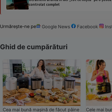
controlat complet
Urmărește-ne pe
Google News
Facebook
In
Ghid de cumpărături
Cea mai bună mașină de făcut pâine
Cele mai bu