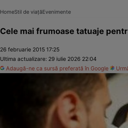
Home
Stil de viață
Evenimente
Cele mai frumoase tatuaje pent
26 februarie 2015 17:25
Ultima actualizare:
29 iulie 2026 22:04
Adaugă-ne ca sursă preferată în Google
Urmă