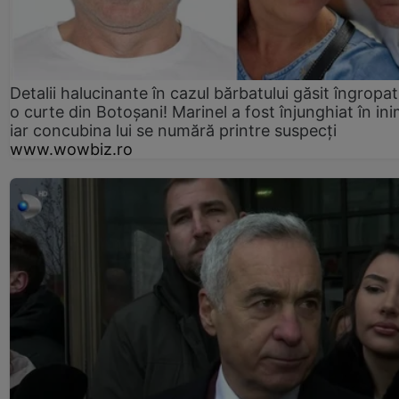
Detalii halucinante în cazul bărbatului găsit îngropat
o curte din Botoșani! Marinel a fost înjunghiat în ini
iar concubina lui se numără printre suspecți
www.wowbiz.ro