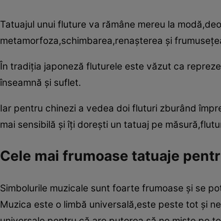
Tatuajul unui fluture va rămâne mereu la modă,deo
metamorfoza,schimbarea,renaşterea şi frumuseţe
În tradiţia japoneză fluturele este văzut ca repreze
înseamnă şi suflet.
Iar pentru chinezi a vedea doi fluturi zburând împ
mai sensibilă şi îţi doreşti un tatuaj pe măsură,flutu
Cele mai frumoase tatuaje pentr
Simbolurile muzicale sunt foarte frumoase şi se pot
Muzica este o limbă universală,este peste tot şi ne
universale pentru că are puterea să ne mişte pe toţ