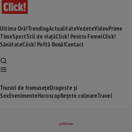
Ultima Oră!
Trending
Actualitate
Vedete
Video
Prime
Time
Sport
Stil de viață
Click! Pentru Femei
Click!
Sănătate
Click! Poftă Bună!
Contact
Trucuri de frumusețe
Dragoste și
Sex
Evenimente
Horoscop
Rețete culinare
Travel