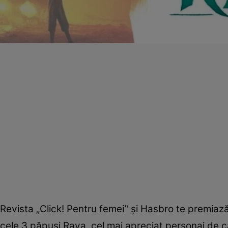
Revista „Click! Pentru femei‟ şi Hasbro te premiază. 
cele 3 păpuşi Raya, cel mai apreciat personaj de căt