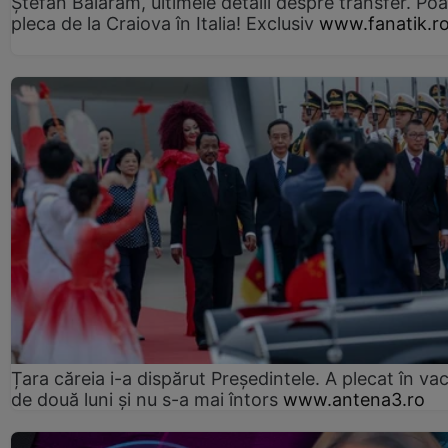
Ștefan Baiaram, ultimele detalii despre transfer. Po
pleca de la Craiova în Italia! Exclusiv
www.fanatik.r
Țara căreia i-a dispărut Președintele. A plecat în va
de două luni și nu s-a mai întors
www.antena3.ro