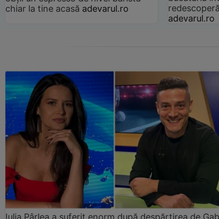
redescoperă 
chiar la tine acasă
adevarul.ro
adevarul.ro
Iulia Pârlea a suferit enorm după despărțirea de Gab