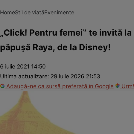
Home
Stil de viață
Evenimente
„Click! Pentru femei‟ te invită l
păpuşă Raya, de la Disney!
6 iulie 2021 14:50
Ultima actualizare:
29 iulie 2026 21:53
Adaugă-ne ca sursă preferată în Google
Urmă