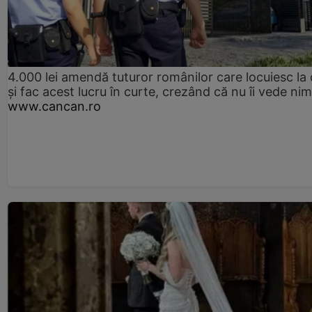
4.000 lei amendă tuturor românilor care locuiesc la
și fac acest lucru în curte, crezând că nu îi vede ni
www.cancan.ro