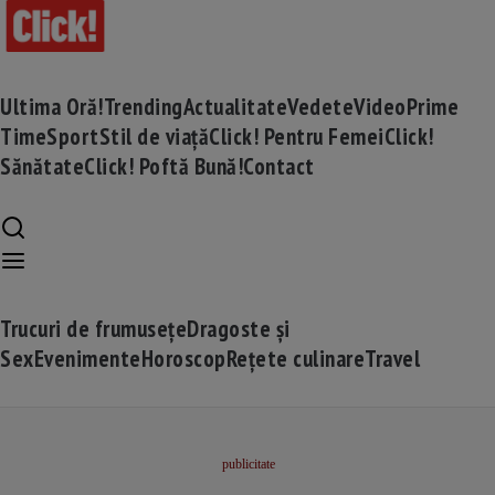
Ultima Oră!
Trending
Actualitate
Vedete
Video
Prime
Time
Sport
Stil de viață
Click! Pentru Femei
Click!
Sănătate
Click! Poftă Bună!
Contact
Trucuri de frumusețe
Dragoste și
Sex
Evenimente
Horoscop
Rețete culinare
Travel