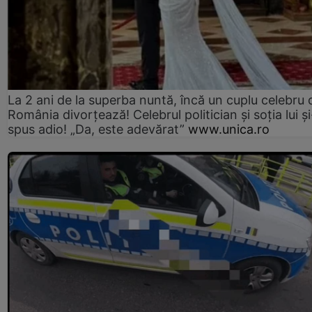
La 2 ani de la superba nuntă, încă un cuplu celebru 
România divorțează! Celebrul politician și soția lui ș
spus adio! „Da, este adevărat”
www.unica.ro