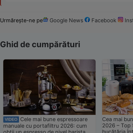
Urmărește-ne pe
Google News
Facebook
In
Ghid de cumpărături
Cele mai bune espressoare
Cea mai bun
VIDEO
2026 – Top 
manuale cu portafiltru 2026: cum
bucătăria înt
obții un espresso de nivel barista