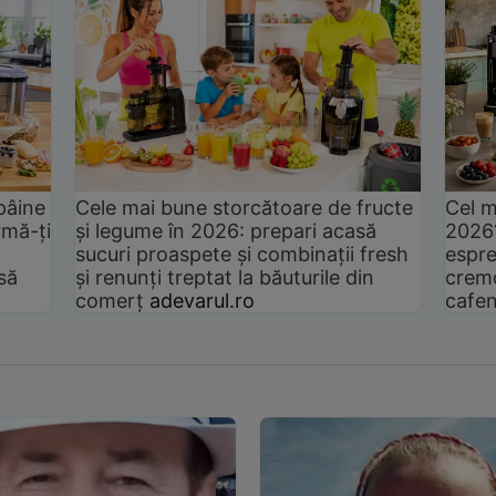
pâine
Cele mai bune storcătoare de fructe
Cel m
rmă-ți
și legume în 2026: prepari acasă
2026
sucuri proaspete și combinații fresh
espre
să
și renunți treptat la băuturile din
cremo
comerț
adevarul.ro
cafen