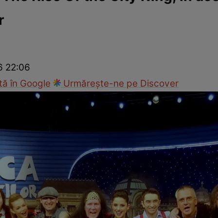
r
cop
Rețete culinare
Travel
6 22:06
ă în Google
Urmărește-ne pe Discover