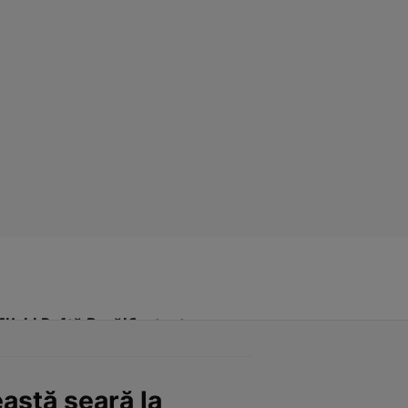
Click! Poftă Bună!
Contact
eastă seară la