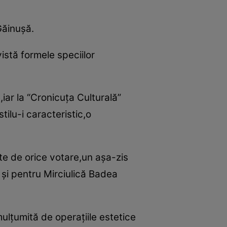
 Găinuşă.
vistă formele speciilor
iar la “Cronicuţa Culturală”
lu-i caracteristic,o
nte de orice votare,un aşa-zis
 şi pentru Mirciulică Badea
ulţumită de operaţiile estetice