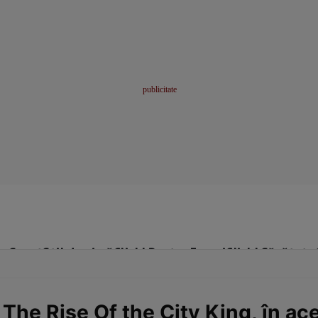
me
Sport
Stil de viață
Click! Pentru Femei
Click! Sănătate
The Rise Of the City King, în ac