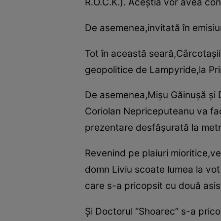
R.O.C.K.). Aceştia vor avea co
De asemenea,invitată în emisiu
Tot în această seară,Cârcotaşii 
geopolitice de Lampyride,la Pr
De asemenea,Mişu Găinuşă şi Dez
Coriolan Nepriceputeanu va fac
prezentare desfăşurată la metr
Revenind pe plaiuri mioritice,ve
domn Liviu scoate lumea la vot 
care s-a pricopsit cu două asis
Şi Doctorul “Shoarec” s-a prico