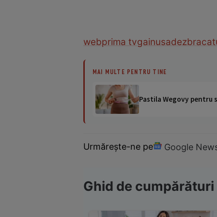
web
prima tv
gainusa
dezbracat
MAI MULTE PENTRU TINE
Pastila Wegovy pentru sl
Urmărește-ne pe
Google New
Ghid de cumpărături