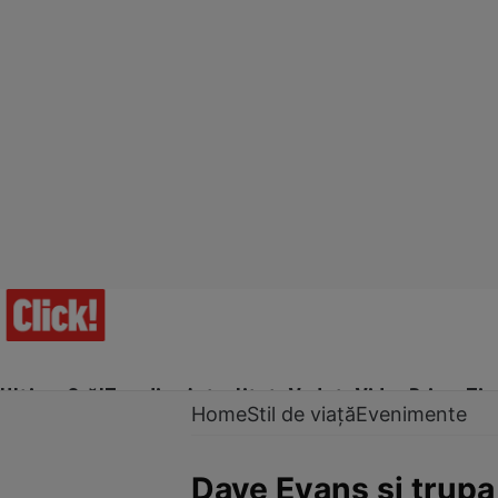
Ultima Oră!
Trending
Actualitate
Vedete
Video
Prime Ti
Home
Stil de viață
Evenimente
Dave Evans şi trupa 