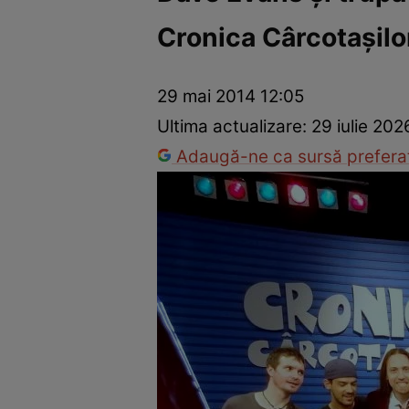
Cronica Cârcotaşilo
Trucuri de frumusețe
Dragoste și Sex
Evenimente
Horos
29 mai 2014 12:05
Ultima actualizare:
29 iulie 202
Adaugă-ne ca sursă preferat