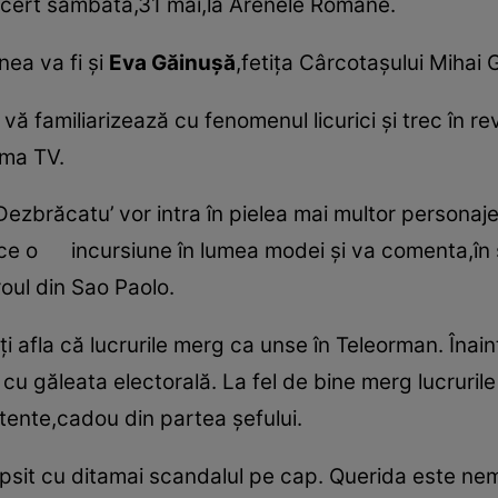
ncert sâmbătă,31 mai,la Arenele Romane.
nea va fi şi
Eva Găinuşă
,fetiţa Cârcotaşului Mihai
vă familiarizează cu fenomenul licurici şi trec în re
ima TV.
brăcatu’ vor intra în pielea mai multor personaje,
e o incursiune în lumea modei şi va comenta,în sti
oul din Sao Paolo.
ţi afla că lucrurile merg ca unse în Teleorman. Înai
cu găleata electorală. La fel de bine merg lucrurile
tente,cadou din partea şefului.
psit cu ditamai scandalul pe cap. Querida este nem