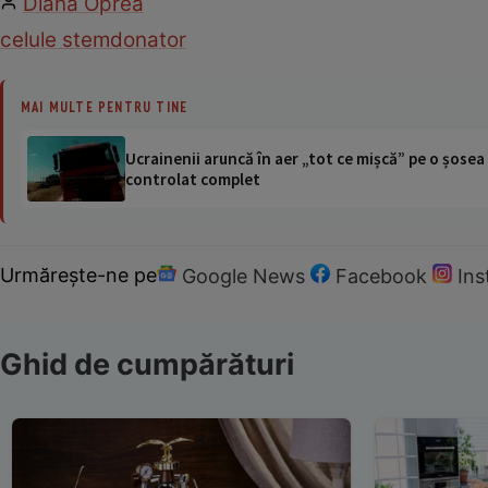
Diana Oprea
celule stem
donator
MAI MULTE PENTRU TINE
Ucrainenii aruncă în aer „tot ce mișcă” pe o șose
controlat complet
Urmărește-ne pe
Google News
Facebook
In
Ghid de cumpărături