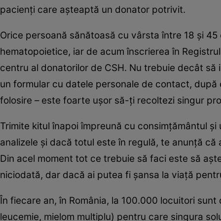
pacienţi care aşteaptă un donator potrivit.
Orice persoană sănătoasă cu vârsta între 18 şi 45
hematopoietice, iar de acum înscrierea în Registrul
centru al donatorilor de CSH. Nu trebuie decât să i
un formular cu datele personale de contact, după ca
folosire – este foarte uşor să-ţi recoltezi singur p
Trimite kitul înapoi împreună cu consimţământul şi
analizele şi dacă totul este în regulă, te anunţă c
Din acel moment tot ce trebuie să faci este să aşte
niciodată, dar dacă ai putea fi şansa la viaţă pent
În fiecare an, în România, la 100.000 locuitori sun
leucemie, mielom multiplu) pentru care singura sol