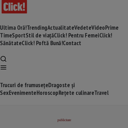
Ultima Oră!
Trending
Actualitate
Vedete
Video
Prime
Time
Sport
Stil de viață
Click! Pentru Femei
Click!
Sănătate
Click! Poftă Bună!
Contact
Trucuri de frumusețe
Dragoste și
Sex
Evenimente
Horoscop
Rețete culinare
Travel