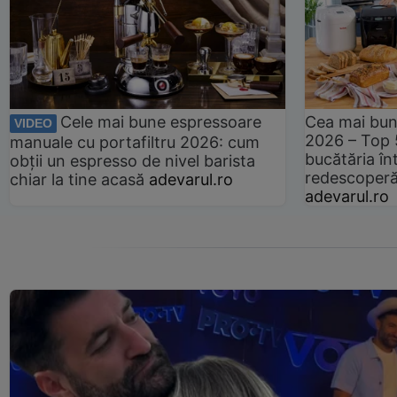
Cele mai bune espressoare
Cea mai bun
VIDEO
2026 – Top 
manuale cu portafiltru 2026: cum
bucătăria înt
obții un espresso de nivel barista
redescoperă 
chiar la tine acasă
adevarul.ro
adevarul.ro