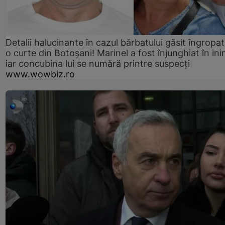
Detalii halucinante în cazul bărbatului găsit îngropat
o curte din Botoșani! Marinel a fost înjunghiat în ini
iar concubina lui se numără printre suspecți
www.wowbiz.ro