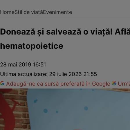
Home
Stil de viață
Evenimente
Donează şi salvează o viaţă! Afl
hematopoietice
28 mai 2019 16:51
Ultima actualizare:
29 iulie 2026 21:55
Adaugă-ne ca sursă preferată în Google
Urmă