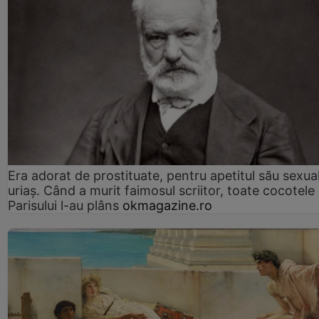
Era adorat de prostituate, pentru apetitul său sexua
uriaș. Când a murit faimosul scriitor, toate cocotele
Parisului l-au plâns
okmagazine.ro