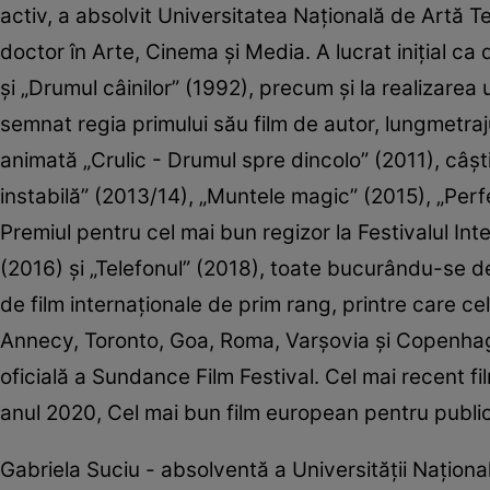
activ, a absolvit Universitatea Naţională de Artă Te
doctor în Arte, Cinema şi Media. A lucrat iniţial c
şi „Drumul câinilor” (1992), precum şi la realizare
semnat regia primului său film de autor, lungmetraj
animată „Crulic - Drumul spre dincolo” (2011), câşt
instabilă” (2013/14), „Muntele magic” (2015), „Per
Premiul pentru cel mai bun regizor la Festivalul Int
(2016) şi „Telefonul” (2018), toate bucurându-se de 
de film internaţionale de prim rang, printre care 
Annecy, Toronto, Goa, Roma, Varşovia şi Copenhaga.
oficială a Sundance Film Festival. Cel mai recent fi
anul 2020, Cel mai bun film european pentru public
Gabriela Suciu - absolventă a Universităţii Naţional