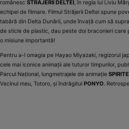
românesc
STRĂJERII DELTEI
, în regia lui Liviu Mă
echipei de filmare. Filmul Străjerii Deltei spune po
tabără din Delta Dunării, unde învaţă cum să supravi
de sticle de plastic, dau peste doi braconieri care 
o misiune importantă!
Pentru a-l omagia pe Hayao Miyazaki, regizorul japo
cele mai iconice animaţii ale tuturor timpurilor, publ
Parcul Naţional, lungmetrajele de animaţie
SPIRIT
Vecinul meu, Totoro, şi îndrăgitul
PONYO
. Retrospe