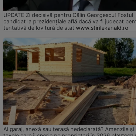
UPDATE Zi decisivă pentru Călin Georgescu! Fostul
candidat la prezidențiale află dacă va fi judecat pen
tentativă de lovitură de stat
www.stirilekanald.ro
Ai garaj, anexă sau terasă nedeclarată? Amenzile și
taxele care îi sperie pe proprietari în 2026
playtech.