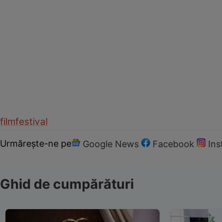
film
festival
Urmărește-ne pe
Google News
Facebook
In
Ghid de cumpărături