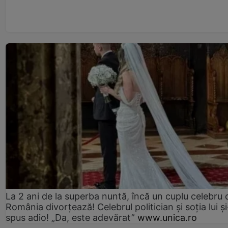
La 2 ani de la superba nuntă, încă un cuplu celebru 
România divorțează! Celebrul politician și soția lui ș
spus adio! „Da, este adevărat”
www.unica.ro