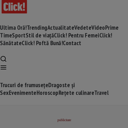
Ultima Oră!
Trending
Actualitate
Vedete
Video
Prime
Time
Sport
Stil de viață
Click! Pentru Femei
Click!
Sănătate
Click! Poftă Bună!
Contact
Trucuri de frumusețe
Dragoste și
Sex
Evenimente
Horoscop
Rețete culinare
Travel