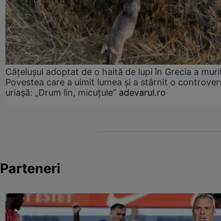
Cățelușul adoptat de o haită de lupi în Grecia a muri
Povestea care a uimit lumea și a stârnit o controver
uriașă: „Drum lin, micuțule”
adevarul.ro
Parteneri