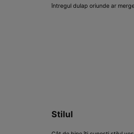
întregul dulap oriunde ar merge
Stilul
Cât de bine îţi cunoşti stilul ve