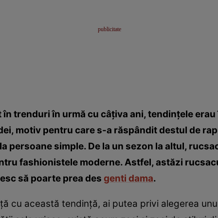
 în trenduri în urmă cu câţiva ani, tendinţele erau
ei, motiv pentru care s-a răspândit destul de rapi
 la persoane simple. De la un sezon la altul, rucsa
tru fashionistele moderne. Astfel, astăzi rucsacu
besc să poarte prea des
genti dama
.
ă cu această tendinţă, ai putea privi alegerea unui