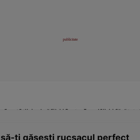
me
Sport
Stil de viață
Click! Pentru Femei
Click! Sănătate
 să-ţi găseşti rucsacul perfect