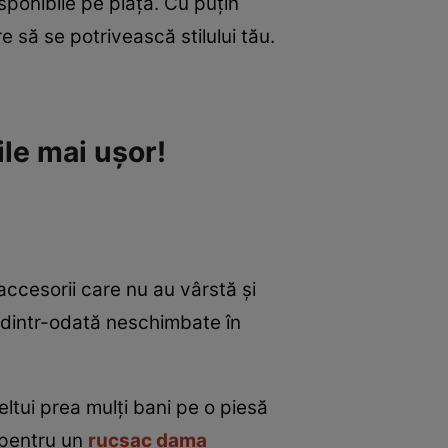
isponibile pe piaţă. Cu puţin
e să se potrivească stilului tău.
ile mai uşor!
accesorii care nu au vârstă şi
ă dintr-odată neschimbate în
eltui prea mulţi bani pe o piesă
 pentru un
rucsac dama