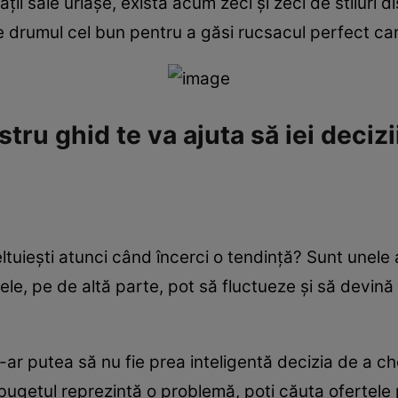
ţii sale uriaşe, există acum zeci şi zeci de stiluri d
 pe drumul cel bun pentru a găsi rucsacul perfect car
ru ghid te va ajuta să iei decizi
ltuieşti atunci când încerci o tendinţă? Sunt unele 
ţele, pe de altă parte, pot să fluctueze şi să devin
-ar putea să nu fie prea inteligentă decizia de a ch
 bugetul reprezintă o problemă, poţi căuta ofertele