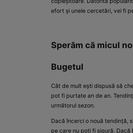
copleşitoare. Datorită popularită
efort şi unele cercetări, vei fi
Sperăm că micul nost
Bugetul
Cât de mult eşti dispusă să che
pot fi purtate an de an. Tendin
următorul sezon.
Dacă încerci o nouă tendinţă, s
pe care nu poţi fi sigură. Dacă