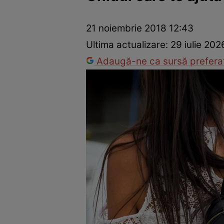
Trucuri de frumusețe
Dragoste și Sex
Evenimente
Horos
21 noiembrie 2018 12:43
Ultima actualizare:
29 iulie 202
Adaugă-ne ca sursă preferat