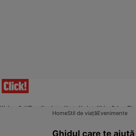
Ultima Oră!
Trending
Actualitate
Vedete
Video
Prime Ti
Home
Stil de viață
Evenimente
Ghidul care te ajută