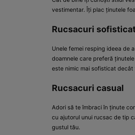
vestimentar. Îţi plac ţinutele f
Rucsacuri sofisticat
Unele femei resping ideea de a 
doamnele care preferă ţinutele 
este nimic mai sofisticat decât f
Rucsacuri casual
Adori să te îmbraci în ţinute co
cu ajutorul unui rucsac de tip 
gustul tău.