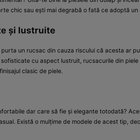
oarte chic sau eşti mai degrabă o fată ce adoptă un s
e şi lustruite
purta un rucsac din cauza riscului că acesta ar pu
sofisticate cu aspect lustruit, rucsacurile din piel
inisajul clasic de piele.
nfortabile dar care să fie şi elegante totodată? Ace
casual. Există o mulţime de modele de acest tip, dec