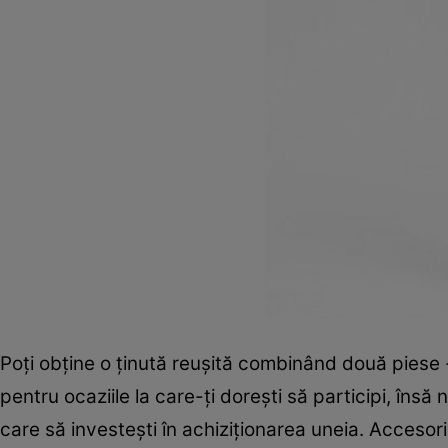
Poţi obţine o ţinută reuşită combinând două piese -
pentru ocaziile la care-ţi doreşti să participi, însă 
care să investeşti în achiziţionarea uneia. Accesor