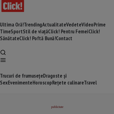
Ultima Oră!
Trending
Actualitate
Vedete
Video
Prime
Time
Sport
Stil de viață
Click! Pentru Femei
Click!
Sănătate
Click! Poftă Bună!
Contact
Trucuri de frumusețe
Dragoste și
Sex
Evenimente
Horoscop
Rețete culinare
Travel