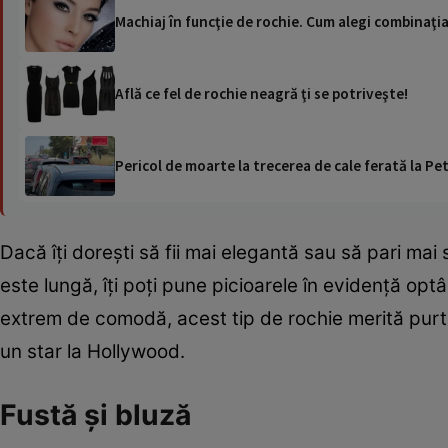
Machiaj în funcţie de rochie. Cum alegi combinaţi
Află ce fel de rochie neagră ţi se potriveşte!
Pericol de moarte la trecerea de cale ferată la Pet
Dacă îţi doreşti să fii mai elegantă sau să pari mai 
este lungă, îţi poţi pune picioarele în evidenţă o
extrem de comodă, acest tip de rochie merită purta
un star la Hollywood.
Fustă şi bluză