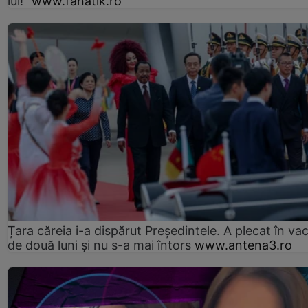
lui!”
www.fanatik.ro
Țara căreia i-a dispărut Președintele. A plecat în va
de două luni și nu s-a mai întors
www.antena3.ro