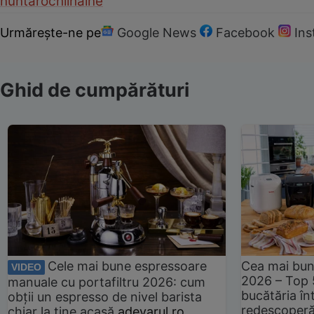
nunta
rochii
haine
Urmărește-ne pe
Google News
Facebook
In
Ghid de cumpărături
Cele mai bune espressoare
Cea mai bun
VIDEO
2026 – Top 
manuale cu portafiltru 2026: cum
bucătăria înt
obții un espresso de nivel barista
redescoperă 
chiar la tine acasă
adevarul.ro