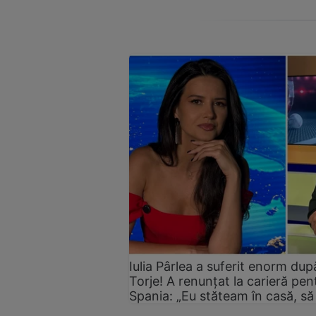
Iulia Pârlea a suferit enorm du
Torje! A renunțat la carieră pent
Spania: „Eu stăteam în casă, să