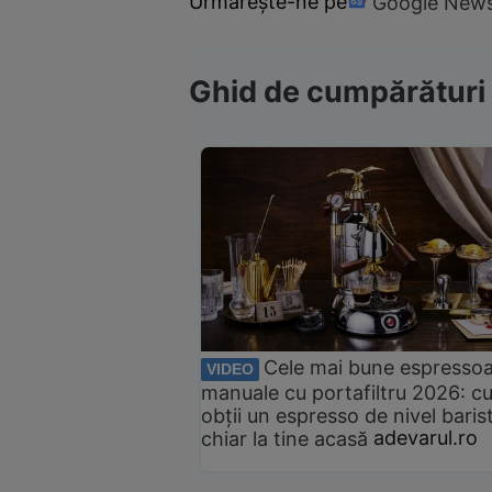
Urmărește-ne pe
Google New
Ghid de cumpărături
Cele mai bune espresso
VIDEO
manuale cu portafiltru 2026: c
obții un espresso de nivel baris
chiar la tine acasă
adevarul.ro