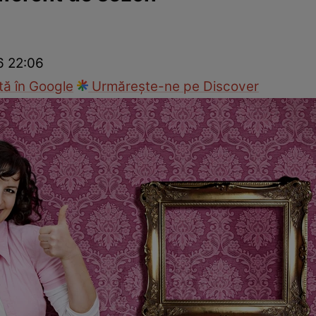
cop
Rețete culinare
Travel
6 22:06
ă în Google
Urmărește-ne pe Discover