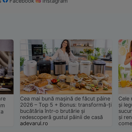
s
Facebook
Instagram
are
Cea mai bună mașină de făcut pâine
Cele 
2026 – Top 5 + Bonus: transformă-ți
și le
um
bucătăria într-o brutărie și
sucur
ta
redescoperă gustul pâinii de casă
și ren
adevarul.ro
come