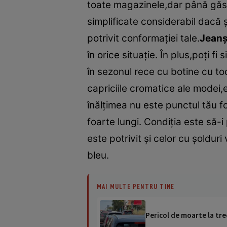
toate magazinele,dar până găseşt
simplificate considerabil dacă ş
potrivit conformaţiei tale.
Jeanşi
în orice situaţie. În plus,poţi f
în sezonul rece cu botine cu t
capriciile cromatice ale modei,
înălţimea nu este punctul tău for
foarte lungi. Condiţia este să-i
este potrivit şi celor cu şoldu
bleu.
MAI MULTE PENTRU TINE
Pericol de moarte la tre