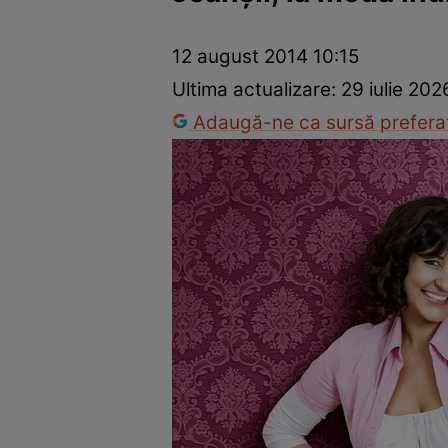
Trucuri de frumusețe
Dragoste și Sex
Evenimente
Horos
12 august 2014 10:15
Ultima actualizare:
29 iulie 202
Adaugă-ne ca sursă preferat