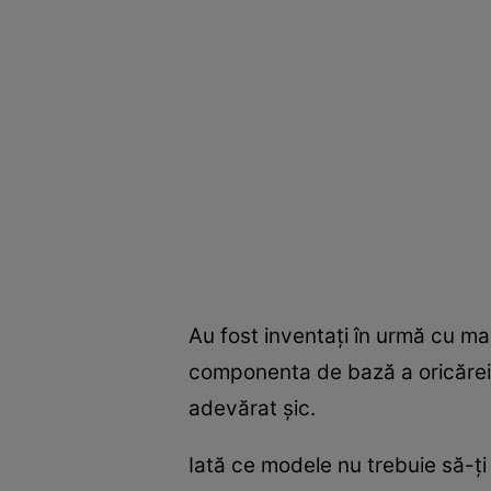
Au fost inventaţi în urmă cu mai
componenta de bază a oricărei ţ
adevărat şic.
Iată ce modele nu trebuie să-ţ