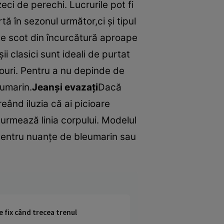
ci de perechi. Lucrurile pot fi
ă în sezonul următor,ci şi tipul
 te scot din încurcătură aproape
ii clasici sunt ideali de purtat
ouri. Pentru a nu depinde de
eumarin.
Jeanşi evazaţi
Dacă
reând iluzia că ai picioare
 urmează linia corpului. Modelul
ă pentru nuanţe de bleumarin sau
e fix când trecea trenul