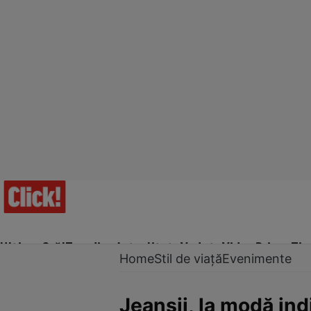
Ultima Oră!
Trending
Actualitate
Vedete
Video
Prime Ti
Home
Stil de viață
Evenimente
Jeanşii, la modă in