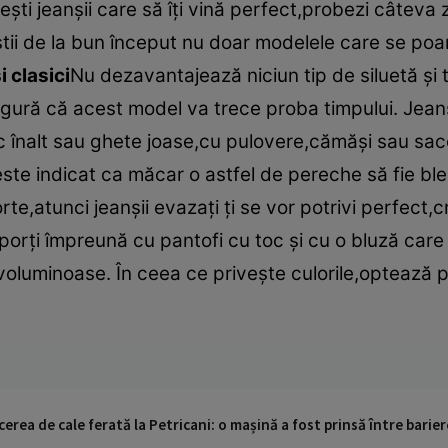
i jeanşii care să îţi vină perfect,probezi câteva ze
tii de la bun început nu doar modelele care se poart
 clasici
Nu dezavantajează niciun tip de siluetă şi
i sigură că acest model va trece proba timpului. Jeanş
oc înalt sau ghete joase,cu pulovere,cămăşi sau sac
este indicat ca măcar o astfel de pereche să fie bl
te,atunci jeanşii evazaţi ţi se vor potrivi perfect,c
 porţi împreună cu pantofi cu toc şi cu o bluză care
ri voluminoase. În ceea ce priveşte culorile,opteaz
cerea de cale ferată la Petricani: o mașină a fost prinsă între barier