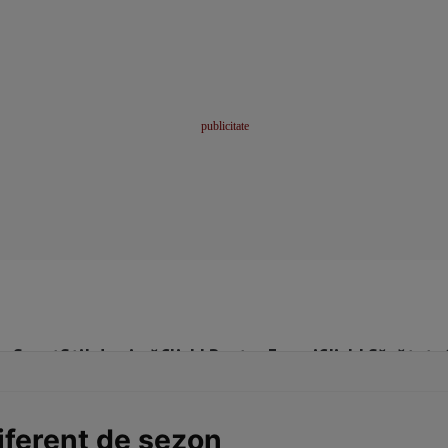
me
Sport
Stil de viață
Click! Pentru Femei
Click! Sănătate
diferent de sezon