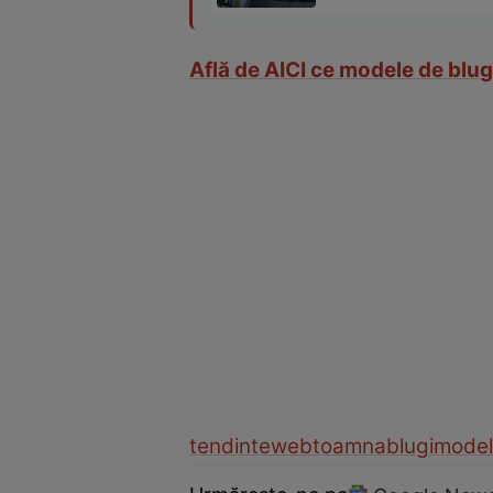
Află de AICI ce modele de blug
tendinte
web
toamna
blugi
mode