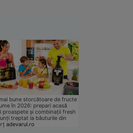
mai bune storcătoare de fructe
gume în 2026: prepari acasă
i proaspete și combinații fresh
unți treptat la băuturile din
rț
adevarul.ro