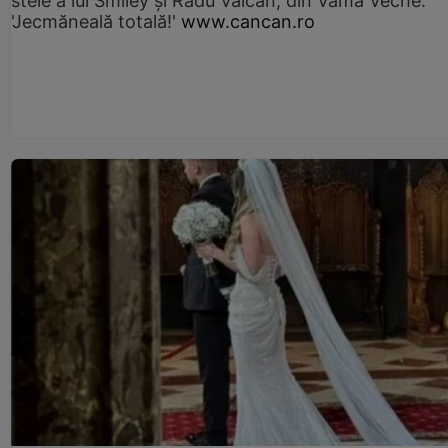
stele a lui Smiley și Radu Vâlcan, din Vama Veche:
'Jecmăneală totală!'
www.cancan.ro