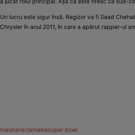
a jucat rolul principal. Aşa că este firesc ca sud-c
Un lucru este sigur însă. Regizor va fi Saad Chehab,
Chrysler în anul 2011, în care a apărut rapper-ul 
masina
reclama
kia
super bowl