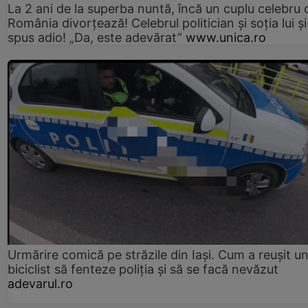
La 2 ani de la superba nuntă, încă un cuplu celebru 
România divorțează! Celebrul politician și soția lui ș
spus adio! „Da, este adevărat”
www.unica.ro
Urmărire comică pe străzile din Iași. Cum a reușit u
biciclist să fenteze poliția și să se facă nevăzut
adevarul.ro