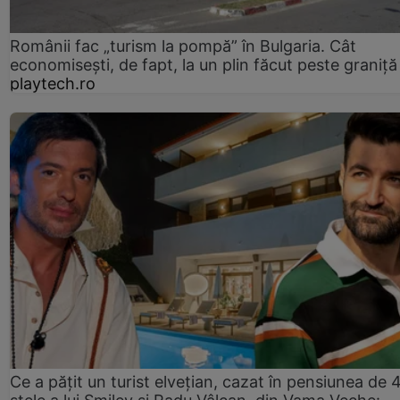
Românii fac „turism la pompă” în Bulgaria. Cât
economisești, de fapt, la un plin făcut peste graniță
playtech.ro
Ce a pățit un turist elvețian, cazat în pensiunea de 