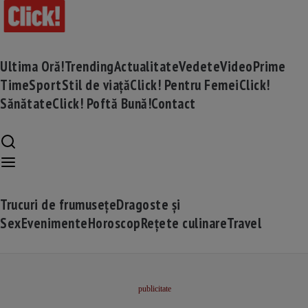
Ultima Oră!
Trending
Actualitate
Vedete
Video
Prime
Time
Sport
Stil de viață
Click! Pentru Femei
Click!
Sănătate
Click! Poftă Bună!
Contact
Trucuri de frumusețe
Dragoste și
Sex
Evenimente
Horoscop
Rețete culinare
Travel