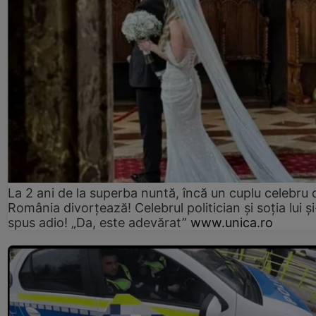
La 2 ani de la superba nuntă, încă un cuplu celebru 
România divorțează! Celebrul politician și soția lui ș
spus adio! „Da, este adevărat”
www.unica.ro