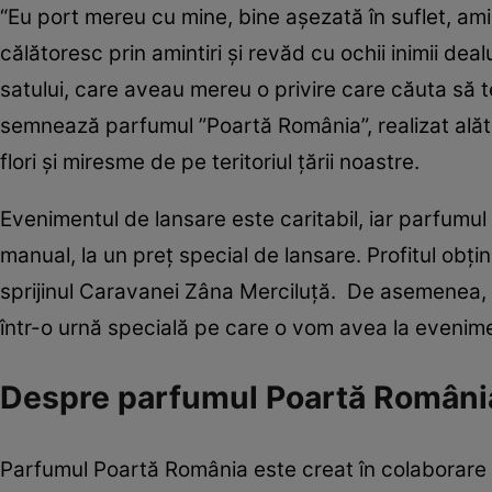
“Eu port mereu cu mine, bine aşezată în suflet, amint
călătoresc prin amintiri şi revăd cu ochii inimii de
satului, care aveau mereu o privire care căuta să 
semnează parfumul ”Poartă România”, realizat alăt
flori şi miresme de pe teritoriul ţării noastre.
Evenimentul de lansare este caritabil, iar parfumul p
manual, la un preţ special de lansare. Profitul obţin
sprijinul Caravanei Zâna Merciluţă. De asemenea, t
într-o urnă specială pe care o vom avea la evenim
Despre parfumul Poartă Români
Parfumul Poartă România este creat în colaborare cu