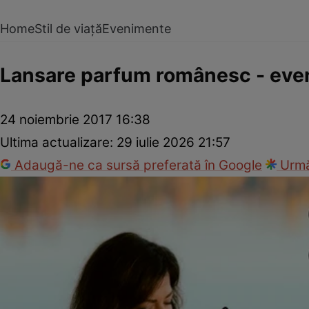
Home
Stil de viață
Evenimente
Lansare parfum românesc - even
24 noiembrie 2017 16:38
Ultima actualizare:
29 iulie 2026 21:57
Adaugă-ne ca sursă preferată în Google
Urmă