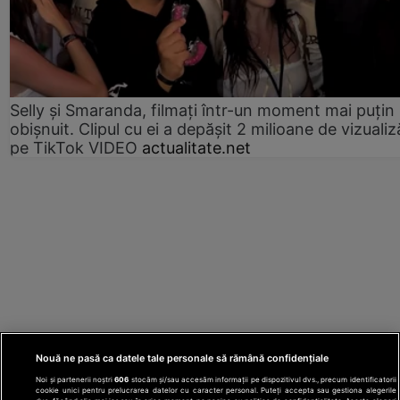
Selly și Smaranda, filmați într-un moment mai puțin
obișnuit. Clipul cu ei a depășit 2 milioane de vizualiz
pe TikTok VIDEO
actualitate.net
Nouă ne pasă ca datele tale personale să rămână confidențiale
Noi și partenerii noștri
606
stocăm și/sau accesăm informații pe dispozitivul dvs., precum identificatorii
cookie unici pentru prelucrarea datelor cu caracter personal. Puteți accepta sau gestiona alegerile