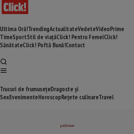
Ultima Oră!
Trending
Actualitate
Vedete
Video
Prime
Time
Sport
Stil de viață
Click! Pentru Femei
Click!
Sănătate
Click! Poftă Bună!
Contact
Trucuri de frumusețe
Dragoste și
Sex
Evenimente
Horoscop
Rețete culinare
Travel