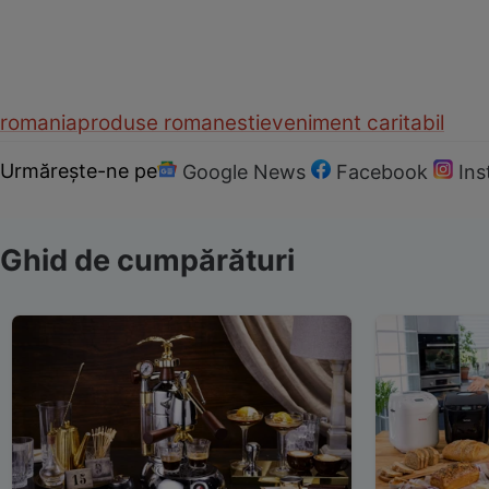
romania
produse romanesti
eveniment caritabil
Urmărește-ne pe
Google News
Facebook
In
Ghid de cumpărături