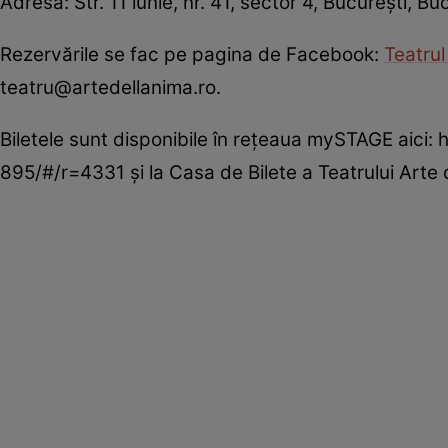
Adresă: Str. 11 iunie, nr. 41, sector 4, Bucureşti, B
Rezervările se fac pe pagina de Facebook:
Teatrul
teatru@artedellanima.ro.
Biletele sunt disponibile în reţeaua mySTAGE aici: 
895/#/r=4331 şi la Casa de Bilete a Teatrului Arte d