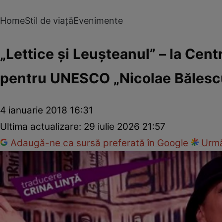
Home
Stil de viață
Evenimente
„Lettice şi Leuşteanul” – la Cent
pentru UNESCO „Nicolae Bălesc
4 ianuarie 2018 16:31
Ultima actualizare:
29 iulie 2026 21:57
Adaugă-ne ca sursă preferată în Google
Urmă