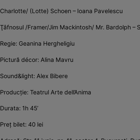
Charlotte/ (Lotte) Schoen – Ioana Pavelescu
Ţâfnosul /Framer/Jim Mackintosh/ Mr. Bardolph – Sil
Regie: Geanina Hergheligiu
Pictură décor: Alina Mavru
Sound&light: Alex Bibere
Producţie: Teatrul Arte dell’Anima
Durata: 1h 45’
Preţ bilet: 40 lei