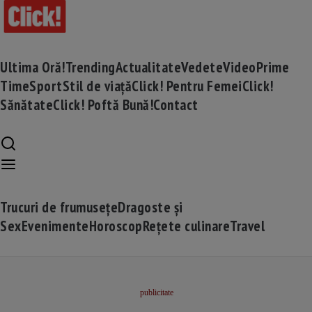
Ultima Oră!
Trending
Actualitate
Vedete
Video
Prime
Time
Sport
Stil de viață
Click! Pentru Femei
Click!
Sănătate
Click! Poftă Bună!
Contact
Trucuri de frumusețe
Dragoste și
Sex
Evenimente
Horoscop
Rețete culinare
Travel