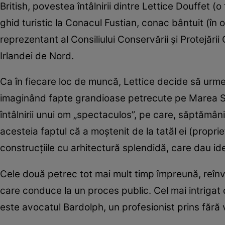
British, povestea întâlnirii dintre Lettice Douffet (
ghid turistic la Conacul Fustian, conac bântuit (în o
reprezentant al Consiliului Conservării şi Protejării O
Irlandei de Nord.
Ca în fiecare loc de muncă, Lettice decide să urmez
imaginând fapte grandioase petrecute pe Marea Sc
întâlnirii unui om „spectaculos”, pe care, săptămâni 
acesteia faptul că a moştenit de la tatăl ei (proprie
construcţiile cu arhitectură splendidă, care dau ide
Cele două petrec tot mai mult timp împreună, reînvii
care conduce la un proces public. Cel mai intrigat
este avocatul Bardolph, un profesionist prins fără v