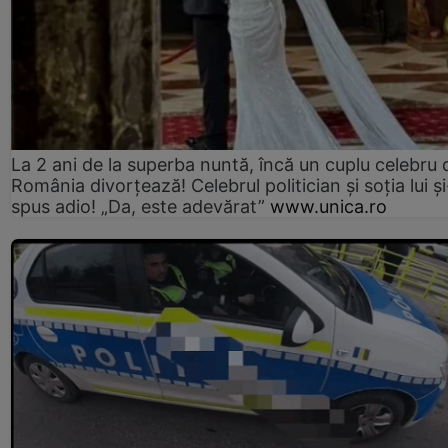
La 2 ani de la superba nuntă, încă un cuplu celebru 
România divorțează! Celebrul politician și soția lui ș
spus adio! „Da, este adevărat”
www.unica.ro