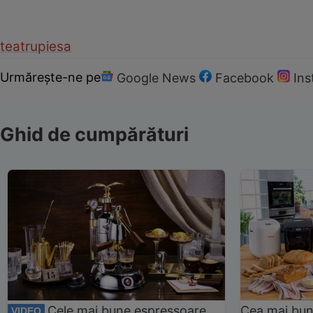
teatru
piesa
Urmărește-ne pe
Google News
Facebook
In
Ghid de cumpărături
Cele mai bune espressoare
Cea mai bun
VIDEO