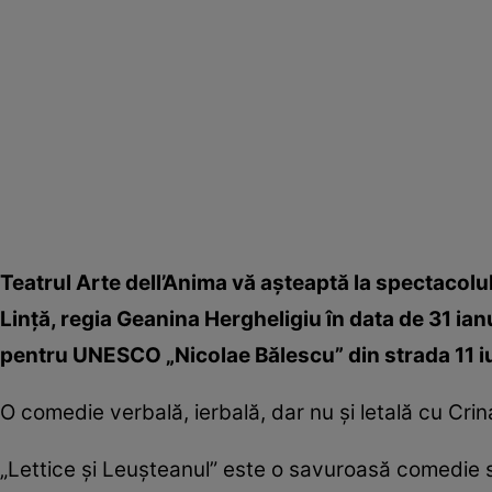
Teatrul Arte dell’Anima vă aşteaptă la spectacolul
Linţă, regia Geanina Hergheligiu în data de 31 ian
pentru UNESCO „Nicolae Bălescu” din strada 11 iun
O comedie verbală, ierbală, dar nu şi letală cu Crina
„Lettice şi Leuşteanul” este o savuroasă comedie sat