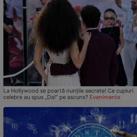
La Hollywood se poartă nunțile secrete! Ce cupluri
celebre au spus „Da!” pe ascuns?
Evenimente