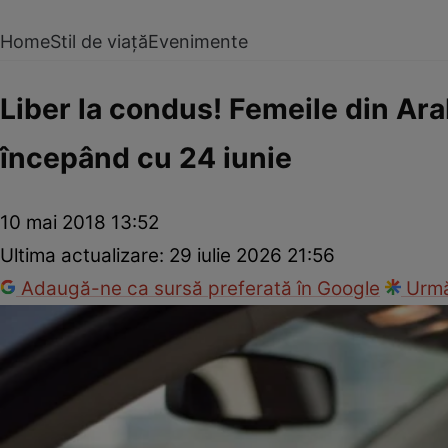
Home
Stil de viață
Evenimente
Liber la condus! Femeile din Ar
începând cu 24 iunie
10 mai 2018 13:52
Ultima actualizare:
29 iulie 2026 21:56
Adaugă-ne ca sursă preferată în Google
Urmă