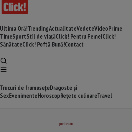
Ultima Oră!
Trending
Actualitate
Vedete
Video
Prime
Time
Sport
Stil de viață
Click! Pentru Femei
Click!
Sănătate
Click! Poftă Bună!
Contact
Trucuri de frumusețe
Dragoste și
Sex
Evenimente
Horoscop
Rețete culinare
Travel