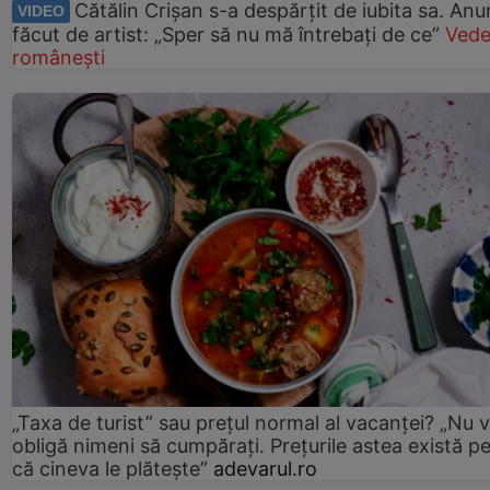
Cătălin Crișan s-a despărțit de iubita sa. Anu
VIDEO
făcut de artist: „Sper să nu mă întrebați de ce”
Vede
românești
„Taxa de turist” sau prețul normal al vacanței? „Nu 
obligă nimeni să cumpărați. Prețurile astea există p
că cineva le plătește”
adevarul.ro