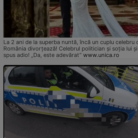
La 2 ani de la superba nuntă, încă un cuplu celebru 
România divorțează! Celebrul politician și soția lui ș
spus adio! „Da, este adevărat”
www.unica.ro