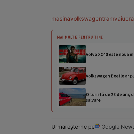
masina
volkswagen
tramvai
ucra
MAI MULTE PENTRU TINE
Volvo XC40 este noua ma
Volkswagen Beetle ar pu
O turistă de 28 de ani, d
salvare
Urmărește-ne pe
Google New