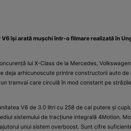
 îşi arată muşchi într-o filmare realizată în Ung
 concurenţă lui X-Class de la Mercedes, Volkswage
are deja arhicunoscute printre constructorii auto de
n tramvai care circulă în mod constant pe străzile 
nitatea V6 de 3.0 litri cu 258 de cai putere şi cup
mediul sistemului de tracţiune integrală 4Motion. Mot
jutorul unui sistem overboost. Sunt cifre suficient