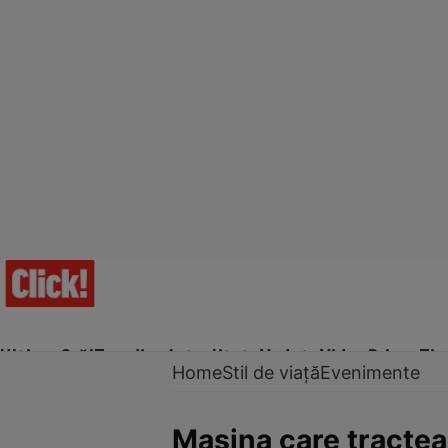
Ultima Oră!
Trending
Actualitate
Vedete
Video
Prime Ti
Home
Stil de viață
Evenimente
Maşina care tractea