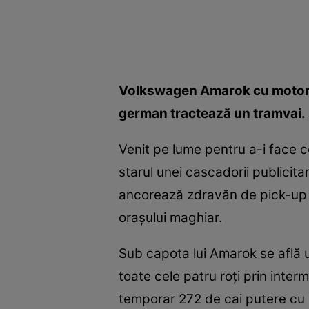
Volkswagen Amarok cu motor V6
german tractează un tramvai.
Venit pe lume pentru a-i face
starul unei cascadorii publicit
ancorează zdravăn de pick-up u
oraşului maghiar.
Sub capota lui Amarok se află u
toate cele patru roţi prin inter
temporar 272 de cai putere cu a