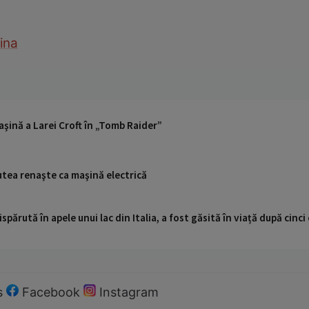
ina
şină a Larei Croft în „Tomb Raider”
tea renaşte ca maşină electrică
ispărută în apele unui lac din Italia, a fost găsită în viață după cin
s
Facebook
Instagram