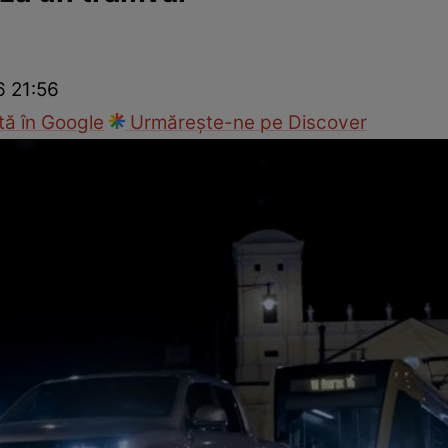
cop
Rețete culinare
Travel
6 21:56
ă în Google
Urmărește-ne pe Discover