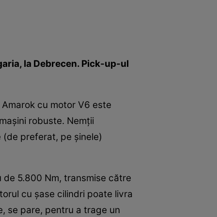
aria, la Debrecen. Pick-up-ul
n Amarok cu motor V6 este
 maşini robuste. Nemţii
(de preferat, pe şinele)
lu de 5.800 Nm, transmise către
orul cu şase cilindri poate livra
e, se pare, pentru a trage un