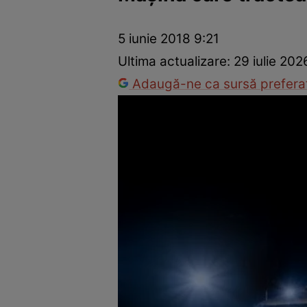
Trucuri de frumusețe
Dragoste și Sex
Evenimente
Horos
5 iunie 2018 9:21
Ultima actualizare:
29 iulie 202
Adaugă-ne ca sursă preferat