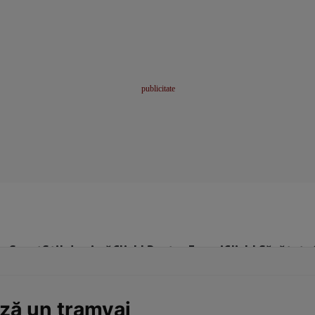
me
Sport
Stil de viață
Click! Pentru Femei
Click! Sănătate
ză un tramvai