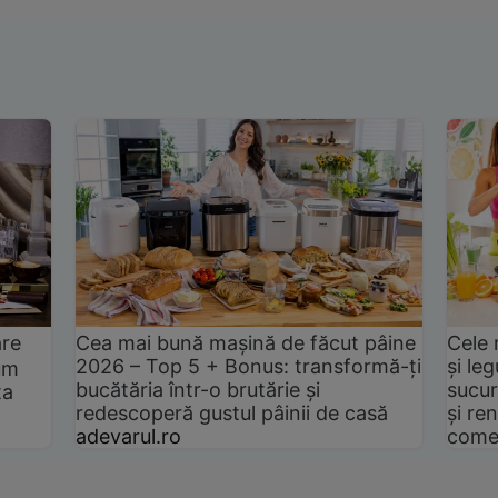
are
Cea mai bună mașină de făcut pâine
Cele 
2026 – Top 5 + Bonus: transformă-ți
și le
um
bucătăria într-o brutărie și
sucur
ta
redescoperă gustul pâinii de casă
și ren
adevarul.ro
come