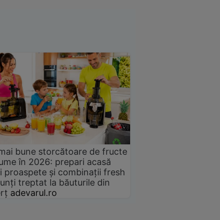
mai bune storcătoare de fructe
gume în 2026: prepari acasă
i proaspete și combinații fresh
unți treptat la băuturile din
rț
adevarul.ro