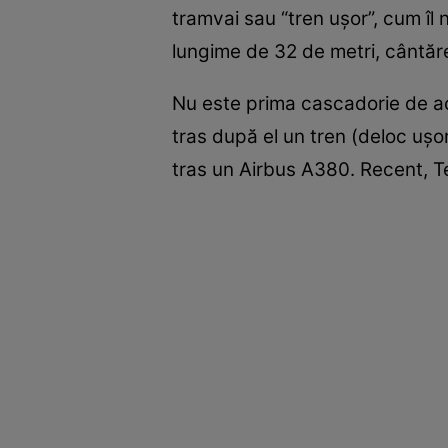
tramvai sau “tren uşor”, cum îl
lungime de 32 de metri, cântăr
Nu este prima cascadorie de a
tras după el un tren (deloc uş
tras un Airbus A380. Recent, T