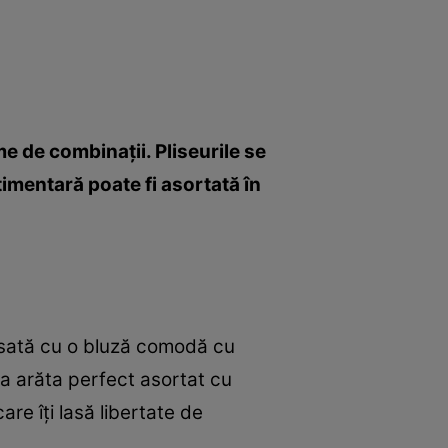
me de combinaţii. Pliseurile se
timentară poate fi asortată în
lisată cu o bluză comodă cu
va arăta perfect asortat cu
re îţi lasă libertate de