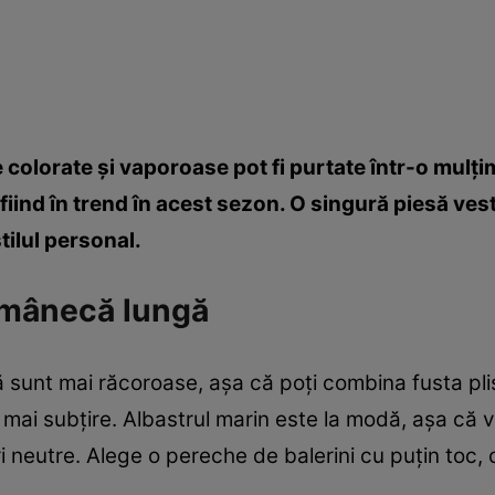
e colorate şi vaporoase pot fi purtate într-o mulţi
 fiind în trend în acest sezon. O singură piesă ves
stilul personal.
u mânecă lungă
ră sunt mai răcoroase, aşa că poţi combina fusta p
mai subţire. Albastrul marin este la modă, aşa că 
 neutre. Alege o pereche de balerini cu puţin toc, ca