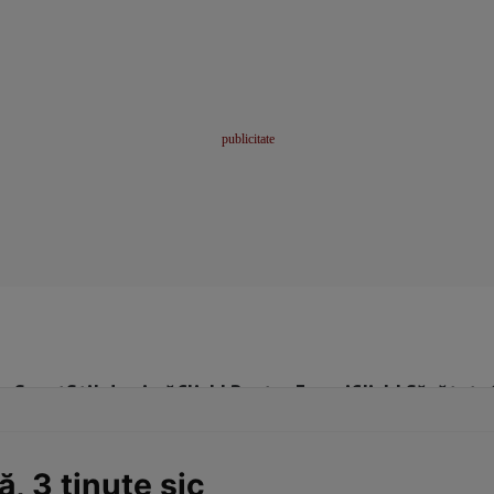
me
Sport
Stil de viață
Click! Pentru Femei
Click! Sănătate
, 3 ţinute şic