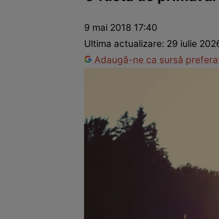
Trucuri de frumusețe
Dragoste și Sex
Evenimente
Horos
9 mai 2018 17:40
Ultima actualizare:
29 iulie 202
Adaugă-ne ca sursă preferat