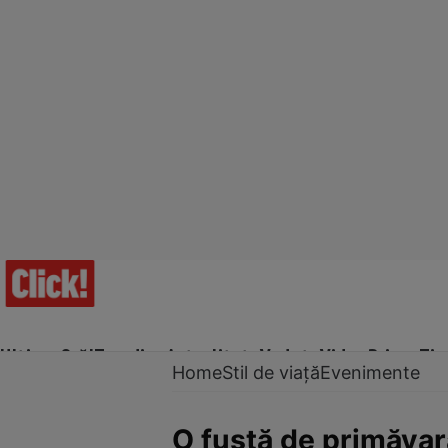
Ultima Oră!
Trending
Actualitate
Vedete
Video
Prime Ti
Home
Stil de viață
Evenimente
O fustă de primăvară