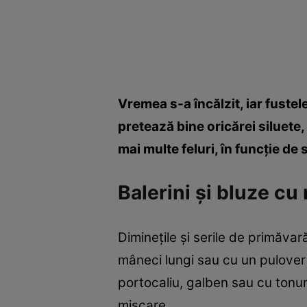
Vremea s-a încălzit, iar fustel
pretează bine oricărei siluete,
mai multe feluri, în funcţie de 
Balerini şi bluze c
Dimineţile şi serile de primăva
mâneci lungi sau cu un pulover 
portocaliu, galben sau cu tonuri
mişcare.