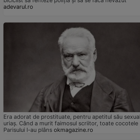
biciclist să fenteze poliția și să se facă nevăzut
adevarul.ro
Era adorat de prostituate, pentru apetitul său sexua
uriaș. Când a murit faimosul scriitor, toate cocotele
Parisului l-au plâns
okmagazine.ro