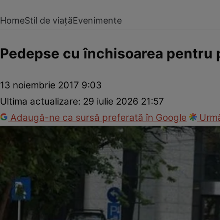
Home
Stil de viață
Evenimente
Pedepse cu închisoarea pentru pa
13 noiembrie 2017 9:03
Ultima actualizare:
29 iulie 2026 21:57
Adaugă-ne ca sursă preferată în Google
Urmă