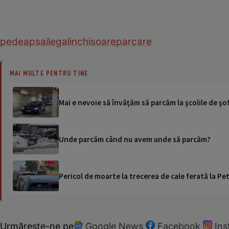
pedeapsa
ilegal
inchisoare
parcare
MAI MULTE PENTRU TINE
Mai e nevoie să învăţăm să parcăm la şcolile de ş
Unde parcăm când nu avem unde să parcăm?
Pericol de moarte la trecerea de cale ferată la Pet
Urmărește-ne pe
Google News
Facebook
In