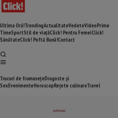
Ultima Oră!
Trending
Actualitate
Vedete
Video
Prime
Time
Sport
Stil de viață
Click! Pentru Femei
Click!
Sănătate
Click! Poftă Bună!
Contact
Trucuri de frumusețe
Dragoste și
Sex
Evenimente
Horoscop
Rețete culinare
Travel