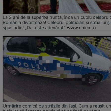
La 2 ani de la superba nuntă, încă un cuplu celebru 
România divorțează! Celebrul politician și soția lui ș
spus adio! „Da, este adevărat”
www.unica.ro
Urmărire comică pe străzile din Iași. Cum a reușit u