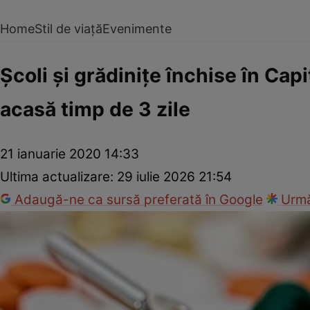
Home
Stil de viață
Evenimente
Şcoli şi grădiniţe închise în Capi
acasă timp de 3 zile
21 ianuarie 2020 14:33
Ultima actualizare:
29 iulie 2026 21:54
Adaugă-ne ca sursă preferată în Google
Urmă