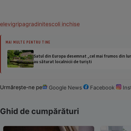
elevi
gripa
gradinite
scoli inchise
MAI MULTE PENTRU TINE
Satul din Europa desemnat „cel mai frumos din lum
au săturat localnicii de turiști
Urmărește-ne pe
Google News
Facebook
In
Ghid de cumpărături