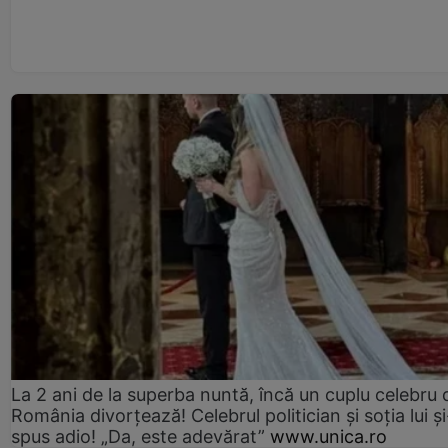
La 2 ani de la superba nuntă, încă un cuplu celebru 
România divorțează! Celebrul politician și soția lui ș
spus adio! „Da, este adevărat”
www.unica.ro