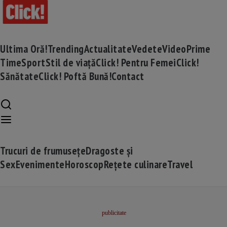
Ultima Oră!
Trending
Actualitate
Vedete
Video
Prime
Time
Sport
Stil de viață
Click! Pentru Femei
Click!
Sănătate
Click! Poftă Bună!
Contact
Trucuri de frumusețe
Dragoste și
Sex
Evenimente
Horoscop
Rețete culinare
Travel